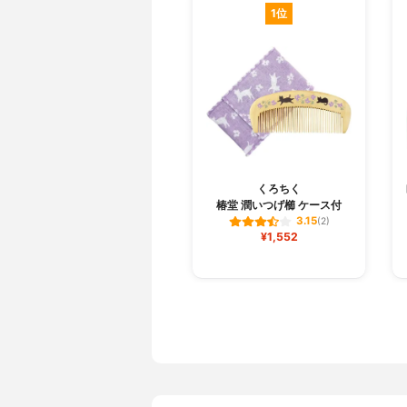
1位
くろちく
椿堂 潤いつげ櫛 ケース付
3.15
(2)
¥1,552