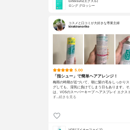
Extexsuru(エクスル)
ロング グロッシー
コスメと口コミが大好きな専業主婦
kirakiranoriko
5.00
「指シュー」で簡単ヘアアレンジ！
梅雨の時期が近づいて、朝に髪の毛をしっかりス
グしても、湿気に負けてしまう日もあります。そ
は、VO5のスーパーキープ ヘアスプレイ エクス
ド…
続きを見る
VO5(ブイオーファイブ)