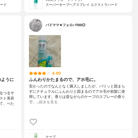
ハード
スーパーキープヘアスプレイ エクストラハード
バドママ★フォロバ100◎
4.00
のように
ふんわりかたまるので、アホ毛に。
安かったのでなんとなく購入しましたが、パリッと固まら
ずにナチュラルにふんわりと固まるのでアホ毛や前髪に使
るつるサ
用しています。香りは昔ながらのケープのスプレーの香り
スト美容
で、…
続きを見る
て、べた
ケープ