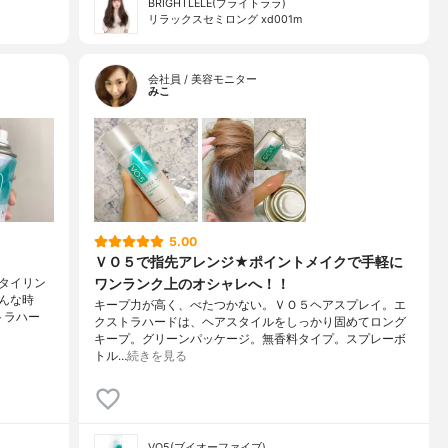
BRIGHTLELE(ブライトララ)
リラックスセミロング xd001m
会社員 / 美容モニター
みこ
5.00
ＶＯ５で指先アレンジ★ポイントメイクで手軽に
ワンランク上のオシャレへ！！
タイリン
んな時
キープ力が高く、べたつかない。ＶＯ５ヘアスプレイ。エ
トラハー
クストラハードは、ヘアスタイルをしっかり固めてロング
キープ。グリーンパッケージ。無香料タイプ。スプレーボ
トル…
続きを見る
VO5(ブイオーファイブ)