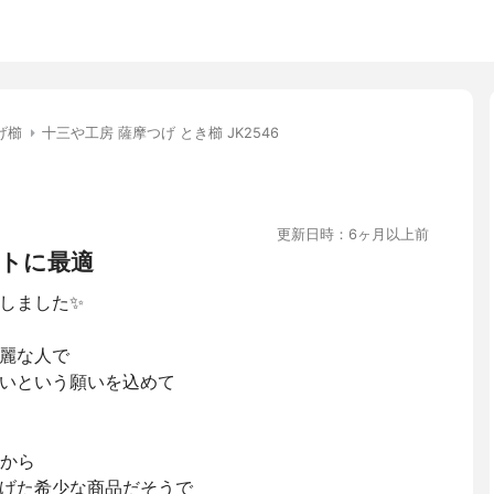
げ櫛
十三や工房 薩摩つげ とき櫛 JK2546
更新日時：6ヶ月以上前
トに最適
しました✨
麗な人で
いという願いを込めて
てから
げた希少な商品だそうで