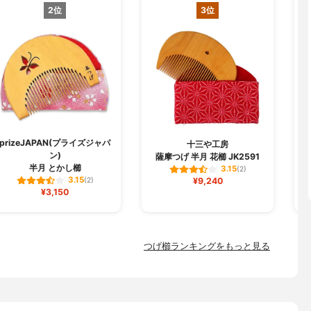
2位
3位
prizeJAPAN(プライズジャパ
十三や工房
O
ン)
薩摩つげ 半月 花櫛 JK2591
半月 とかし櫛
3.15
(2)
3.15
(2)
¥9,240
¥3,150
つげ櫛ランキングをもっと見る