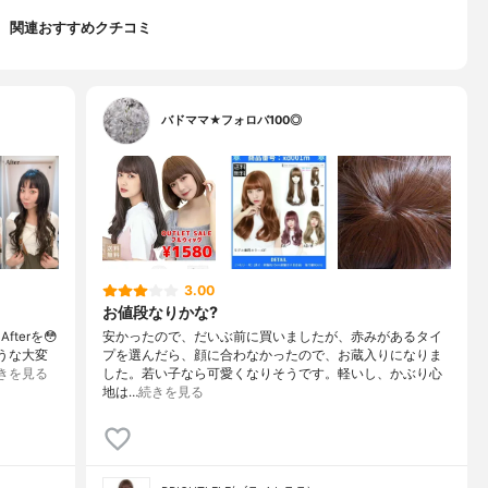
関連おすすめクチコミ
バドママ★フォロバ100◎
3.00
お値段なりかな?
terを😳
安かったので、だいぶ前に買いましたが、赤みがあるタイ
うな大変
プを選んだら、顔に合わなかったので、お蔵入りになりま
きを見る
した。若い子なら可愛くなりそうです。軽いし、かぶり心
地は…
続きを見る