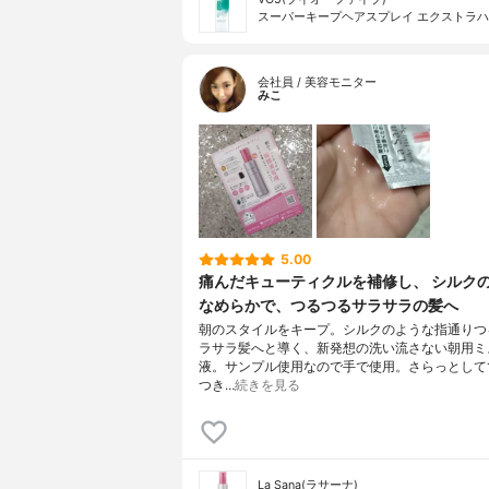
スーパーキープヘアスプレイ エクストラ
会社員 / 美容モニター
みこ
5.00
痛んだキューティクルを補修し、 シルク
なめらかで、つるつるサラサラの髪へ
朝のスタイルをキープ。シルクのような指通りつ
ラサラ髪へと導く、新発想の洗い流さない朝用ミ
液。サンプル使用なので手で使用。さらっとして
つき…
続きを見る
La Sana(ラサーナ)