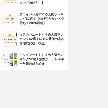
メンズ向けも！】
4位
5位
フライパンおすすめ人気ランキ
ング52選！【焦げ付かない・長
持ち！2026最新】
マヌカハニーおすすめ人気ラン
キング52選！味や栄養価の高さ
を徹底比較・検証
prizeJAPAN(プライズジャパ
RIENEX(オリエンネックス)
ン)
つげ櫛
ドッグフードおすすめ人気ラン
国産 本つげ櫛
3.15
(2)
キング52選！無添加・アレルギ
3.15
¥0
(2)
ー対策商品を紹介
¥0