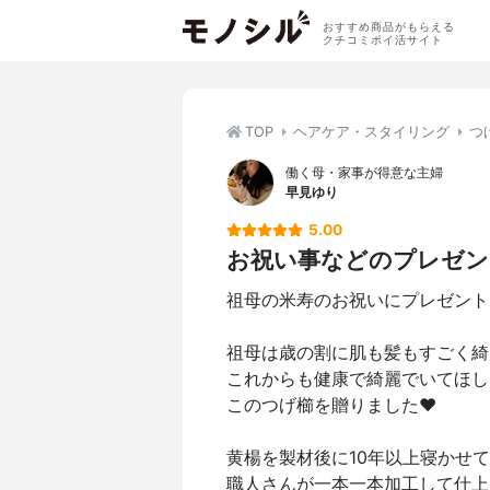
おすすめ商品がもらえる
クチコミポイ活サイト
TOP
ヘアケア・スタイリング
つ
働く母・家事が得意な主婦
早見ゆり
5.00
お祝い事などのプレゼン
祖母の米寿のお祝いにプレゼント
祖母は歳の割に肌も髪もすごく綺
これからも健康で綺麗でいてほし
このつげ櫛を贈りました❤️
黄楊を製材後に10年以上寝かせ
職人さんが一本一本加工して仕上