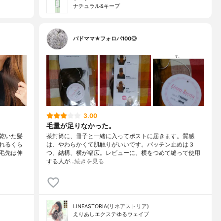
ナチュラル&キープ
バドママ★フォロバ100◎
3.00
毛量が足りなかった。
乾いた髪
茶封筒に、冊子と一緒に入ってポストに届きます。質感
れるくら
は、やわらかくて肌触りがいいです。バッチン止めは３
毛先は伸
つ。結構、横が幅広。レビューに、横をつめて縫って使用
する人が…
続きを見る
LINEASTORIA(リネアストリア)
えりあしエクステゆるウェイブ