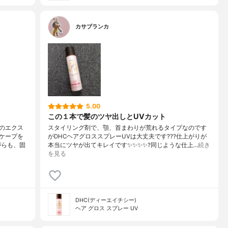
カサブランカ
5.00
この１本で髪のツヤ出しとUVカット
のエクス
スタイリング剤で、顎、首まわりが荒れるタイプなのです
ケープを
がDHCヘアグロススプレーUVは大丈夫です???仕上がりが
がらも、固
本当にツヤが出てキレイです✨✨✨✨?同じような仕上…
続き
を見る
DHC(ディーエイチシー)
ヘア グロス スプレー UV