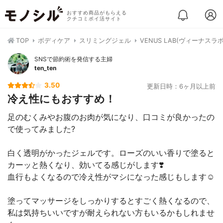
おすすめ商品がもらえる
クチコミポイ活サイト
TOP
ボディケア
スリミングジェル
VENUS LAB(ヴィーナス
SNSで節約術を発信する主婦
ten_ten
3.50
更新日時：6ヶ月以上前
冷え性にもおすすめ！
足のむくみやお腹のお肉が気になり、口コミが良かったの
で使ってみました?
白く透明がかったジェルです。ローズのいい香りで塗ると
カーッと熱くなり、効いてる感じがします❣️
血行もよくなるので冷え性がマシになった感じもします☺️
塗ってマッサージをしっかりするとすごく熱くなるので、
私は気持ちいいですが耐えられない方もいるかもしれませ