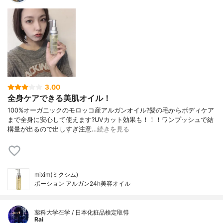
3.00
全身ケアできる美肌オイル！
100%オーガニックのモロッコ産アルガンオイル?髪の毛からボディケア
まで全身に安心して使えます?UVカット効果も！！！ワンプッシュで結
構量が出るので出しすぎ注意…
続きを見る
mixim(ミクシム)
ポーション アルガン24h美容オイル
薬科大学在学 / 日本化粧品検定取得
Rai