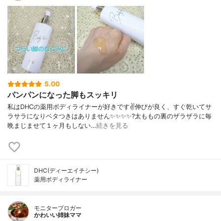
5.00
パンパンになった脚もスッキリ
私はDHCの薬用ボディライナーが好きです✌️伸びが良く、すぐ乾いてサ
ラサラになりベタつきはありません✨✨✨✨?太ももの裏のザラザラに毎
晩まじませて１ヶ月もしない…
続きを見る
DHC(ディーエイチシー)
薬用ボディライナー
モニターブロガー
かわいい姉妹ママ