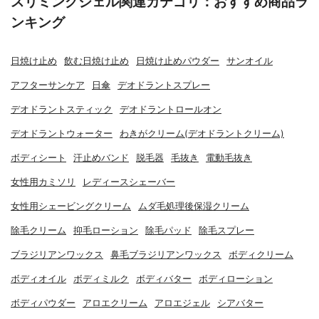
スリミングジェル関連カテゴリ：おすすめ商品ラ
ンキング
日焼け止め
飲む日焼け止め
日焼け止めパウダー
サンオイル
アフターサンケア
日傘
デオドラントスプレー
デオドラントスティック
デオドラントロールオン
デオドラントウォーター
わきがクリーム(デオドラントクリーム)
ボディシート
汗止めバンド
脱毛器
毛抜き
電動毛抜き
女性用カミソリ
レディースシェーバー
女性用シェービングクリーム
ムダ毛処理後保湿クリーム
除毛クリーム
抑毛ローション
除毛パッド
除毛スプレー
ブラジリアンワックス
鼻毛ブラジリアンワックス
ボディクリーム
ボディオイル
ボディミルク
ボディバター
ボディローション
ボディパウダー
アロエクリーム
アロエジェル
シアバター