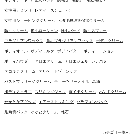
ボディシート
汗止めバンド
脱毛器
毛抜き
電動毛抜き
女性用カミソリ
レディースシェーバー
女性用シェービングクリーム
ムダ毛処理後保湿クリーム
除毛クリーム
抑毛ローション
除毛パッド
除毛スプレー
ブラジリアンワックス
鼻毛ブラジリアンワックス
ボディクリーム
ボディオイル
ボディミルク
ボディバター
ボディローション
ボディパウダー
アロエクリーム
アロエジェル
シアバター
デコルテクリーム
デリケートゾーンケア
バストマッサージクリーム
ティーツリーオイル
馬油
ボディスクラブ
スリミングジェル
首イボクリーム
ハンドクリーム
かかとケアグッズ
エアーストッキング
パラフィンパック
足角質パック
かかとクリーム
軽石
カテゴリ一覧へ