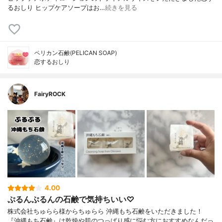
るおしり ヒップケアソープはお…
続きを見る
ペリカン石鹸(PELICAN SOAP)
恋するおしり
FairyROCK
4.00
ぷるんぷるんの石鹸で気持ちいい♡
株式会社ちゅらら様からちゅらら 沖縄もち石鹸をいただきました！
『沖縄もち石鹸』は乾燥や肌のつっぱり感に悩む方におすすめなんだっ