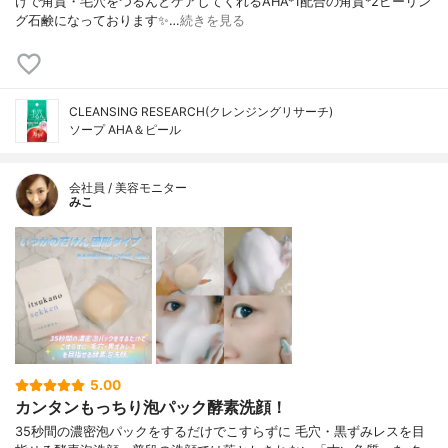
けで角質・毛穴をつるんとケアしてくれるAHA*1配合の角質*2ピーリン
グ石鹸になっております✨…
続きを見る
CLEANSING RESEARCH(クレンジングリサーチ)
ソープ AHA＆ピール
会社員 / 美容モニター
みこ
5.00
カンタンもっちり泡パック酵素洗顔！
35秒間の濃密泡パックをするだけでこすらずに 毛穴・黒ずみレスを目