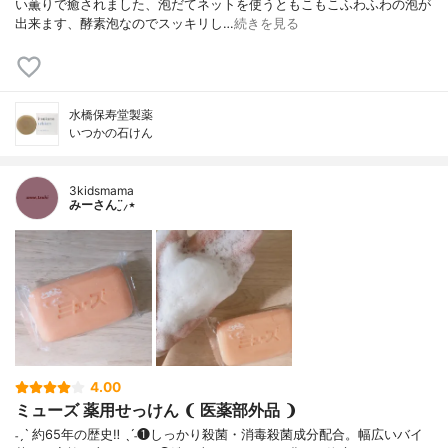
い薫りで癒されました、泡だてネットを使うともこもこふわふわの泡が
出来ます、酵素泡なのでスッキリし…
続きを見る
水橋保寿堂製薬
いつかの石けん
3kidsmama
みーさん¨̮⸝⋆
4.00
ミューズ 薬用せっけん ❨ 医薬部外品 ❩
˗ˏˋ 約65年の歴史‼︎ ˎˊ˗❶しっかり殺菌・消毒殺菌成分配合。幅広いバイ