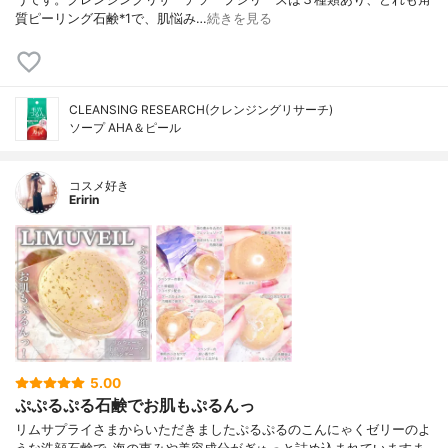
質ピーリング石鹸*1で、肌悩み…
続きを見る
CLEANSING RESEARCH(クレンジングリサーチ)
ソープ AHA＆ピール
コスメ好き
Eririn
5.00
ぷぷるぷる石鹸でお肌もぷるんっ
リムサプライさまからいただきましたぷるぷるのこんにゃくゼリーのよ