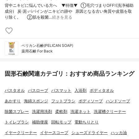
背中ニキビに悩んでいる方へ ⠀▼特徴▼⠀①毛穴づまりOFF!(洗浄補助
成分)⠀炭·泥·パパインがニキビの跡や⠀原因となる古い角質や皮脂を取
り除く。⠀⠀②肌を殺菌…
続きを見る
ペリカン石鹸(PELICAN SOAP)
薬用石鹸 For Back
固形石鹸関連カテゴリ：おすすめ商品ランキング
バスタオル
バスローブ
バスマット
入浴剤
ボディタオル
あかすり
海綿スポンジ
フットブラシ
ボディソープ
ハンドソープ
除菌スプレー
洗濯用洗剤
柔軟剤
洗濯ネット
洗濯槽クリーナー
トイレブラシ
補助便座
回転モップ
電動ちりとり
イヤークリーナー
イヤースコープ
シューズドライヤー
ハッカ油