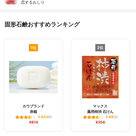
恋するおしり
固形石鹸おすすめランキング
1位
2位
カウブランド
マックス
赤箱
薬用柿渋 石けん
3.93
3.89
(62)
(2)
¥814
¥356