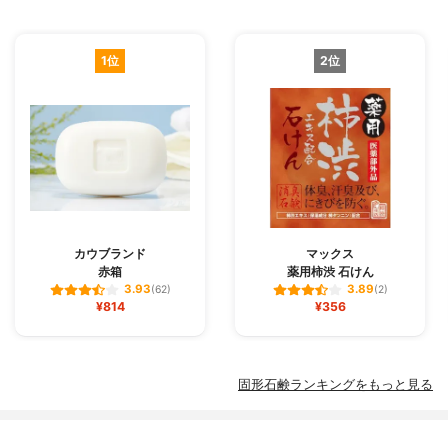
1位
2位
カウブランド
マックス
赤箱
薬用柿渋 石けん
3.93
3.89
(62)
(2)
¥814
¥356
固形石鹸ランキングをもっと見る