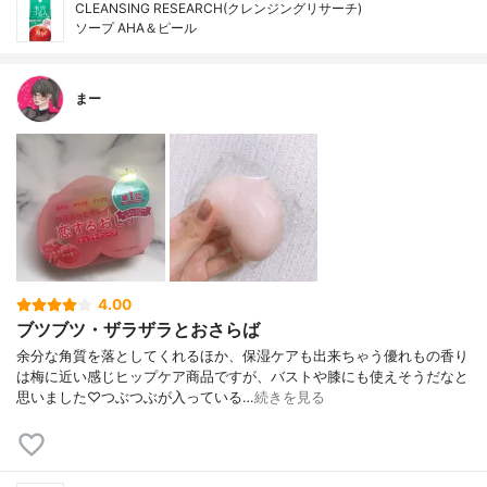
CLEANSING RESEARCH(クレンジングリサーチ)
ソープ AHA＆ピール
まー
4.00
ブツブツ・ザラザラとおさらば
余分な角質を落としてくれるほか、保湿ケアも出来ちゃう優れもの香り
は梅に近い感じヒップケア商品ですが、バストや膝にも使えそうだなと
思いました♡つぶつぶが入っている…
続きを見る