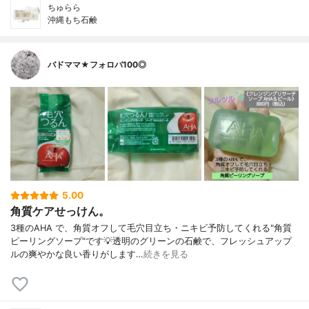
ちゅらら
沖縄もち石鹸
バドママ★フォロバ100◎
5.00
角質ケアせっけん。
3種のAHA で、角質オフして毛穴目立ち・ニキビ予防してくれる"角質
ピーリングソープ"です💡透明のグリーンの石鹸で、フレッシュアップ
ルの爽やかな良い香りがします…
続きを見る