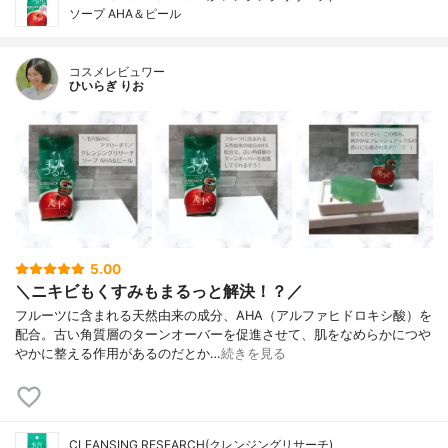
ソープ AHA＆ピール
コスメレビュワー
ひいらぎ りお
5.00
＼ニキビもくすみもまるっと解決！？／
フルーツに含まれる天然由来の成分、AHA（アルファヒドロキシ酸）を
配合。古い角質層のターンオーバーを促進させて、肌をなめらかにつや
やかに整える作用があるのだとか…
続きを見る
CLEANSING RESEARCH(クレンジングリサーチ)