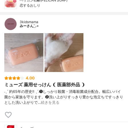
ペリカン石鹸(PELICAN SOAP)
恋するおしり
3kidsmama
みーさん¨̮⸝⋆
4.00
ミューズ 薬用せっけん ❨ 医薬部外品 ❩
˗ˏˋ 約65年の歴史‼︎ ˎˊ˗❶しっかり殺菌・消毒殺菌成分配合。幅広いバイ
菌から家族を守ります。❷洗い上がりすっきり豊かな泡立ちですっきり
とした洗い上がりで…
続きを見る