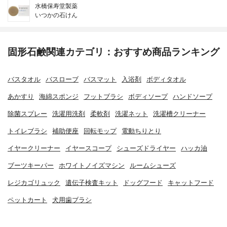
水橋保寿堂製薬
いつかの石けん
固形石鹸関連カテゴリ：おすすめ商品ランキング
バスタオル
バスローブ
バスマット
入浴剤
ボディタオル
あかすり
海綿スポンジ
フットブラシ
ボディソープ
ハンドソープ
除菌スプレー
洗濯用洗剤
柔軟剤
洗濯ネット
洗濯槽クリーナー
トイレブラシ
補助便座
回転モップ
電動ちりとり
イヤークリーナー
イヤースコープ
シューズドライヤー
ハッカ油
ブーツキーパー
ホワイトノイズマシン
ルームシューズ
レジカゴリュック
遺伝子検査キット
ドッグフード
キャットフード
ペットカート
犬用歯ブラシ