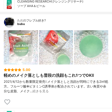
CLEANSING RESEARCH(クレンジングリサーチ)
ソープ AHA＆ピール
ただのフレブル好き?
bubu
5.00
軽めのメイク落としも普段の洗顔もこれ1つでOK❕❕
2021/4/12から数量限定発売❕❕メイク落としと洗顔が同時にできる2in1処
方。フルーツ酸✙ビタミンC誘導体が配合されています。古い角質や余
分な皮脂、メイク…
続きを見る