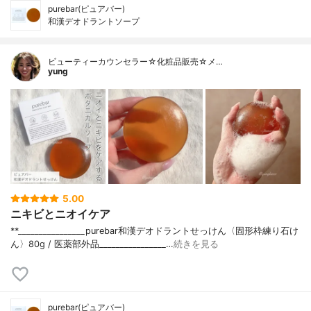
purebar(ピュアバー)
和漢デオドラントソープ
ビューティーカウンセラー☆化粧品販売☆メ…
yung
5.00
ニキビとニオイケア
**________________⁡⁡purebar⁡和漢デオドラントせっけん〈固形枠練り石け
ん〉⁡80g / 医薬部外品⁡________________⁡…
続きを見る
purebar(ピュアバー)