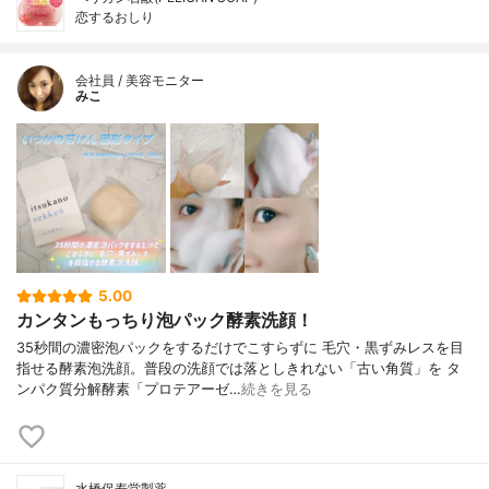
恋するおしり
会社員 / 美容モニター
みこ
5.00
カンタンもっちり泡パック酵素洗顔！
35秒間の濃密泡パックをするだけでこすらずに 毛穴・黒ずみレスを目
指せる酵素泡洗顔。普段の洗顔では落としきれない「古い角質」を タ
ンパク質分解酵素「プロテアーゼ…
続きを見る
水橋保寿堂製薬