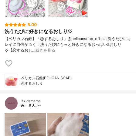
5.00
洗うたびに好きになるおしり♡
【ペリカン石鹸】「恋するおしり」@pelicansoap_official洗うたびにキ
レイに自信がつく！洗うたびにもっと好きになるおっぱい&おしり
♡【恋するおし…
続きを見る
ペリカン石鹸(PELICAN SOAP)
恋するおしり
3kidsmama
みーさん¨̮⸝⋆