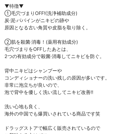
▼特徴▼⠀
①毛穴づまりOFF!(洗浄補助成分)⠀
炭·泥·パパインがニキビの跡や⠀
原因となる古い角質や皮脂を取り除く。⠀
⠀
②肌を殺菌·消毒！(薬用有効成分) ⠀
毛穴づまりをOFFしたあとは、⠀
2つの有効成分で殺菌·消毒してニキビを防ぐ。 ⠀
⠀
背中ニキビはシャンプーや⠀
コンディショナーの洗い残しの原因が多いです。⠀
非常に泡立ちが良いので、⠀
泡で背中を優しく洗い流してニキビ改善‼️⠀
⠀
洗い心地も良く、⠀
海外の中国でも爆買いされている商品です笑⠀
ドラッグストアで幅広く販売されているので⠀