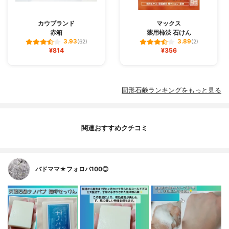
カウブランド
マックス
赤箱
薬用柿渋 石けん
3.93
3.89
(62)
(2)
¥814
¥356
固形石鹸ランキングをもっと見る
関連おすすめクチコミ
バドママ★フォロバ100◎