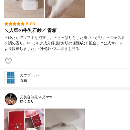
5.00
＼人気の牛乳石鹸／ 青箱
☞ゆたかでソフトな泡立ち。☞さっぱりとした洗い上がり。☞ジャスミ
ン調の香り。☞ ミルク成分(乳脂:お肌の保護成分)配合。↑公式サイト
より抜粋しました。今回はバス…
続きを見る
カウブランド
青箱
元美容部員/４児ママ
ゆうまり