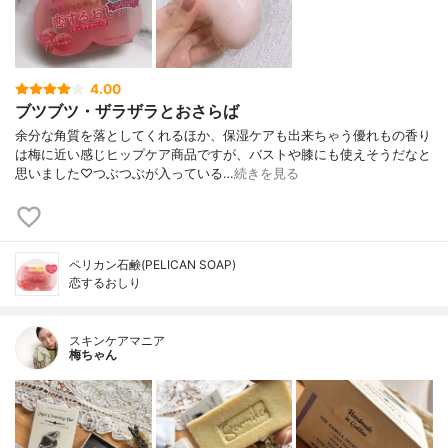
4.00
ブツブツ・ザラザラとおさらば
余分な角質を落としてくれるほか、保湿ケアも出来ちゃう優れもの香り
は梅に近い感じヒップケア商品ですが、バストや膝にも使えそうだなと
思いました♡つぶつぶが入っている…
続きを見る
ペリカン石鹸(PELICAN SOAP)
恋するおしり
スキンケアマニア
梅ちゃん