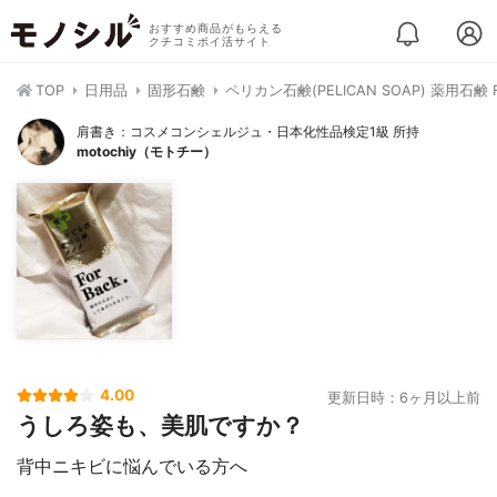
おすすめ商品がもらえる
クチコミポイ活サイト
TOP
日用品
固形石鹸
ペリカン石鹸(PELICAN SOAP) 薬用石鹸 Fo
肩書き：コスメコンシェルジュ・日本化性品検定1級 所持
motochiy（モトチー）
4.00
更新日時：6ヶ月以上前
うしろ姿も、美肌ですか？
背中ニキビに悩んでいる方へ
⠀