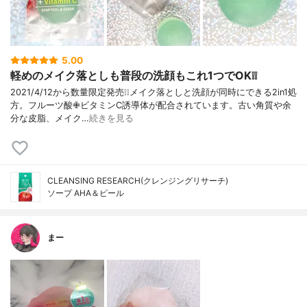
5.00
軽めのメイク落としも普段の洗顔もこれ1つでOK❕❕
2021/4/12から数量限定発売❕❕メイク落としと洗顔が同時にできる2in1処
方。フルーツ酸✙ビタミンC誘導体が配合されています。古い角質や余
分な皮脂、メイク…
続きを見る
CLEANSING RESEARCH(クレンジングリサーチ)
ソープ AHA＆ピール
まー