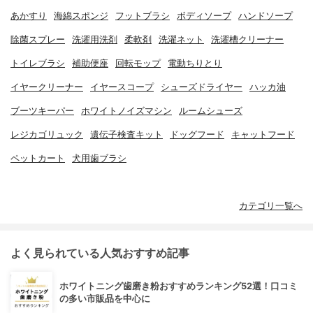
あかすり
海綿スポンジ
フットブラシ
ボディソープ
ハンドソープ
除菌スプレー
洗濯用洗剤
柔軟剤
洗濯ネット
洗濯槽クリーナー
トイレブラシ
補助便座
回転モップ
電動ちりとり
イヤークリーナー
イヤースコープ
シューズドライヤー
ハッカ油
ブーツキーパー
ホワイトノイズマシン
ルームシューズ
レジカゴリュック
遺伝子検査キット
ドッグフード
キャットフード
ペットカート
犬用歯ブラシ
カテゴリ一覧へ
よく見られている人気おすすめ記事
ホワイトニング歯磨き粉おすすめランキング52選！口コミ
の多い市販品を中心に