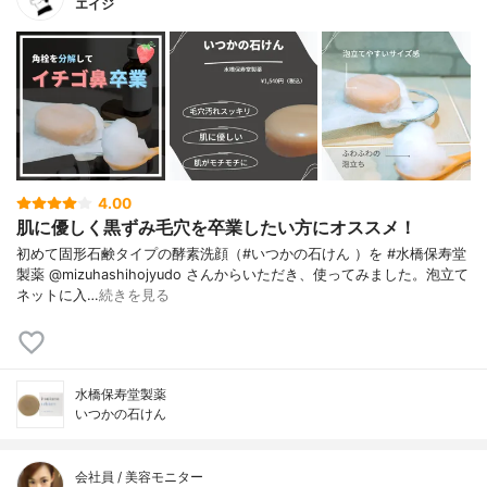
エイジ
4.00
肌に優しく黒ずみ毛穴を卒業したい方にオススメ！
初めて固形石鹸タイプの酵素洗顔（#いつかの石けん ）を #水橋保寿堂
製薬 @mizuhashihojyudo さんからいただき、使ってみました。泡立て
ネットに入…
続きを見る
水橋保寿堂製薬
いつかの石けん
会社員 / 美容モニター