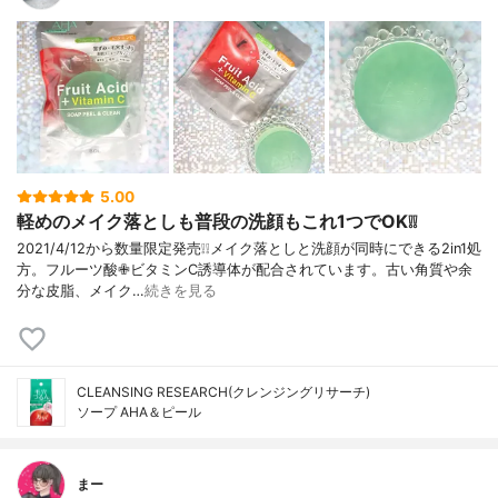
5.00
軽めのメイク落としも普段の洗顔もこれ1つでOK❕❕
2021/4/12から数量限定発売❕❕メイク落としと洗顔が同時にできる2in1処
方。フルーツ酸✙ビタミンC誘導体が配合されています。古い角質や余
分な皮脂、メイク…
続きを見る
CLEANSING RESEARCH(クレンジングリサーチ)
ソープ AHA＆ピール
まー