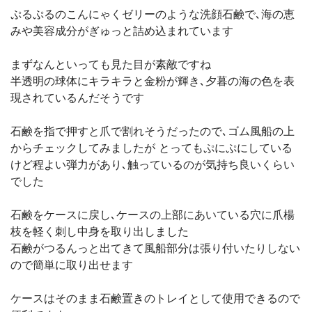
ぷるぷるのこんにゃくゼリーのような洗顔石鹸で､海の恵
みや美容成分がぎゅっと詰め込まれています
まずなんといっても見た目が素敵ですね
半透明の球体にキラキラと金粉が輝き､夕暮の海の色を表
現されているんだそうです
石鹸を指で押すと爪で割れそうだったので､ゴム風船の上
からチェックしてみましたが とってもぷにぷにしている
けど程よい弾力があり､触っているのが気持ち良いくらい
でした
石鹸をケースに戻し､ケースの上部にあいている穴に爪楊
枝を軽く刺し中身を取り出しました
石鹸がつるんっと出てきて風船部分は張り付いたりしない
ので簡単に取り出せます
ケースはそのまま石鹸置きのトレイとして使用できるので