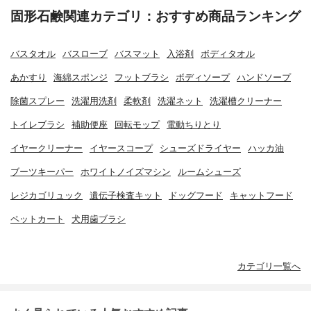
固形石鹸関連カテゴリ：おすすめ商品ランキング
バスタオル
バスローブ
バスマット
入浴剤
ボディタオル
あかすり
海綿スポンジ
フットブラシ
ボディソープ
ハンドソープ
除菌スプレー
洗濯用洗剤
柔軟剤
洗濯ネット
洗濯槽クリーナー
トイレブラシ
補助便座
回転モップ
電動ちりとり
イヤークリーナー
イヤースコープ
シューズドライヤー
ハッカ油
ブーツキーパー
ホワイトノイズマシン
ルームシューズ
レジカゴリュック
遺伝子検査キット
ドッグフード
キャットフード
ペットカート
犬用歯ブラシ
カテゴリ一覧へ