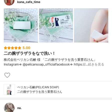
kana_cafe_time
5.00
二の腕ザラザラをなで洗い！
株式会社ペリカン石鹸 様 「二の腕ザラザラを洗う重曹石けん」
Instagram⇒ @pelicansoap_officialfacebook⇒ https://…
続きを見る
ペリカン石鹸(PELICAN SOAP)
二の腕ザラザラを洗う重曹石けん
na.