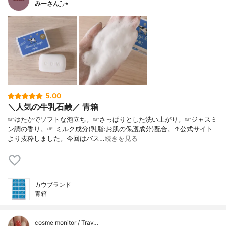
みーさん¨̮⸝⋆
5.00
＼人気の牛乳石鹸／ 青箱
☞ゆたかでソフトな泡立ち。☞さっぱりとした洗い上がり。☞ジャスミ
ン調の香り。☞ ミルク成分(乳脂:お肌の保護成分)配合。↑公式サイト
より抜粋しました。今回はバス…
続きを見る
カウブランド
青箱
cosme monitor / Trav…