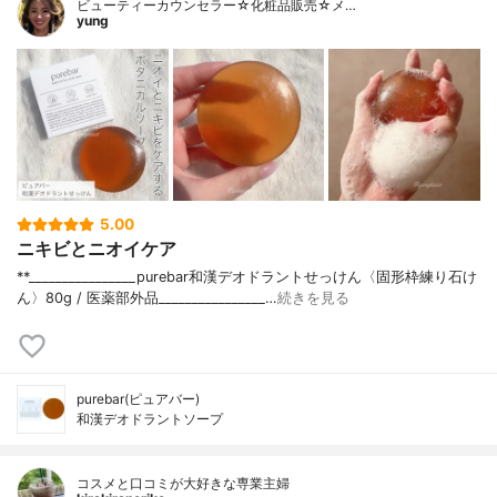
ビューティーカウンセラー☆化粧品販売☆メ…
yung
5.00
ニキビとニオイケア
**________________⁡⁡purebar⁡和漢デオドラントせっけん〈固形枠練り石け
ん〉⁡80g / 医薬部外品⁡________________⁡…
続きを見る
purebar(ピュアバー)
和漢デオドラントソープ
コスメと口コミが大好きな専業主婦