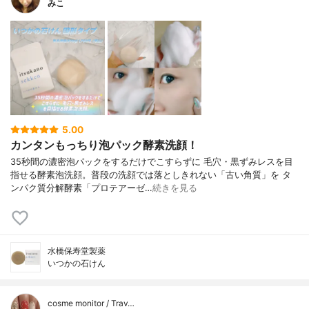
みこ
5.00
カンタンもっちり泡パック酵素洗顔！
35秒間の濃密泡パックをするだけでこすらずに 毛穴・黒ずみレスを目
指せる酵素泡洗顔。普段の洗顔では落としきれない「古い角質」を タ
ンパク質分解酵素「プロテアーゼ…
続きを見る
水橋保寿堂製薬
いつかの石けん
cosme monitor / Trav…