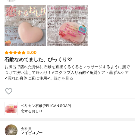
5.00
石鹸なめてました、びっくり♡
お風呂で濡れた身体に石鹸を直接くるくるとマッサージするように撫で
つけて洗い流して終わり！✔︎スクラブ入り石鹸✔︎角質ケア・黒ずみケア
✔︎濡れた身体に直に使用✔︎…
続きを見る
ペリカン石鹸(PELICAN SOAP)
恋するおしり
会社員
マイピコブー