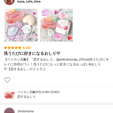
kana_cafe_time
5.00
洗うたびに好きになるおしり♡
【ペリカン石鹸】「恋するおしり」@pelicansoap_official洗うたびにキ
レイに自信がつく！洗うたびにもっと好きになるおっぱい&おしり
♡【恋するおし…
続きを見る
ペリカン石鹸(PELICAN SOAP)
恋するおしり
3kidsmama