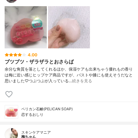
4.00
ブツブツ・ザラザラとおさらば
余分な角質を落としてくれるほか、保湿ケアも出来ちゃう優れもの香り
は梅に近い感じヒップケア商品ですが、バストや膝にも使えそうだなと
思いました♡つぶつぶが入っている…
続きを見る
ペリカン石鹸(PELICAN SOAP)
恋するおしり
スキンケアマニア
梅ちゃん