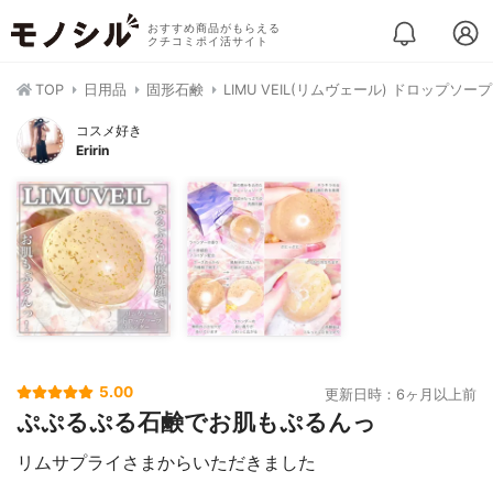
おすすめ商品がもらえる
クチコミポイ活サイト
TOP
日用品
固形石鹸
LIMU VEIL(リムヴェール) ドロップソー
コスメ好き
Eririn
5.00
更新日時：6ヶ月以上前
ぷぷるぷる石鹸でお肌もぷるんっ
リムサプライさまからいただきました