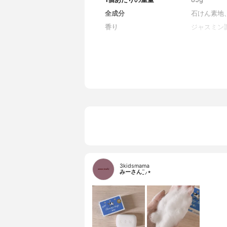
全成分
石けん素地、
香り
ジャスミン
3kidsmama
みーさん¨̮⸝⋆