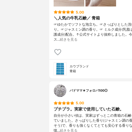
5.00
＼人気の牛乳石鹸／ 青箱
☞ゆたかでソフトな泡立ち。☞さっぱりとした洗
り。☞ジャスミン調の香り。☞ ミルク成分(乳脂:
護成分)配合。↑公式サイトより抜粋しました。
ス…
続きを見る
カウブランド
青箱
バドママ★フォロバ100◎
5.00
プチプラ。実家で使用していた石鹸。
自分が小さい頃は、実家はずっとこの青箱の石鹸
ていました。さっぱりした香り(ジャスミン調の
そう)で、香りも強くなくてとても安心する香り
憶…
続きを見る