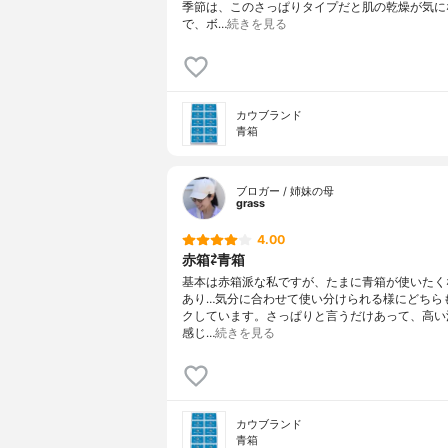
季節は、このさっぱりタイプだと肌の乾燥が気に
で、ボ…
続きを見る
カウブランド
青箱
ブロガー / 姉妹の母
grass
4.00
赤箱⇄青箱
基本は赤箱派な私ですが、たまに青箱が使いたく
あり…気分に合わせて使い分けられる様にどちら
クしています。さっぱりと言うだけあって、高い
感じ…
続きを見る
カウブランド
青箱