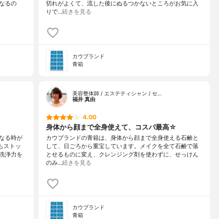
なるの
切れがよくて、流した後にぬるつかないところがお気に入
りで…
続きを見る
カウブランド
青箱
美容整体師 / エステティシャン / セ…
福井 真由
4.00
身体から顔まで全身使えて、コスパ最高☆
なる時が
カウブランドの青箱は、身体から顔まで全身使える石鹸と
もストッ
して、日ごろから重宝しています。メイクを全て石鹸で落
洗浄力を
とせるものに変え、クレンジング剤を使わずに、せっけん
のみ…
続きを見る
カウブランド
青箱