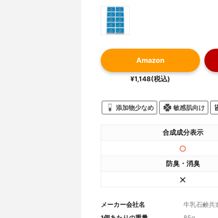
Amazon
¥1,148(税込)
添加物少なめ
敏感肌向け
合成成分表示
防臭・消臭
メーカー会社名
牛乳石鹸共
1個あたりの重量
85g