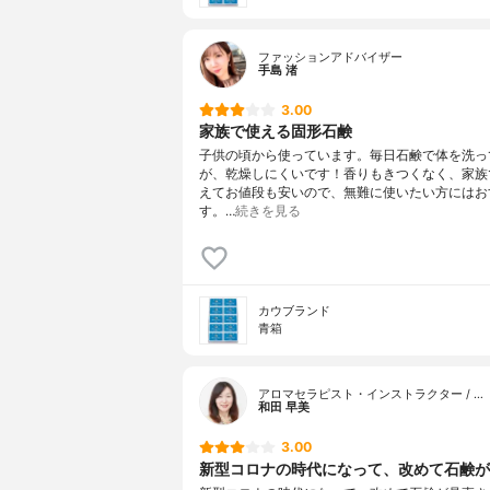
ファッションアドバイザー
手島 渚
3.00
家族で使える固形石鹸
子供の頃から使っています。毎日石鹸で体を洗っ
が、乾燥しにくいです！香りもきつくなく、家族
えてお値段も安いので、無難に使いたい方にはお
す。…
続きを見る
カウブランド
青箱
アロマセラピスト・インストラクター / …
和田 早美
3.00
新型コロナの時代になって、改めて石鹸が見