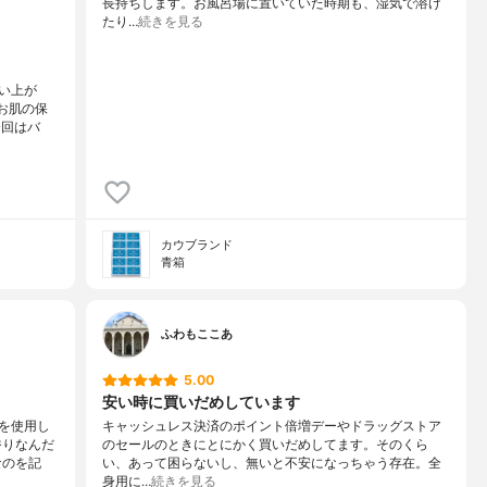
長持ちします。お風呂場に置いていた時期も、湿気で溶け
たり…
続きを見る
い上が
お肌の保
今回はバ
カウブランド
青箱
ふわもここあ
5.00
安い時に買いだめしています
を使用し
キャッシュレス決済のポイント倍増デーやドラッグストア
香りなんだ
のセールのときにとにかく買いだめしてます。そのくら
なのを記
い、あって困らないし、無いと不安になっちゃう存在。全
身用に…
続きを見る