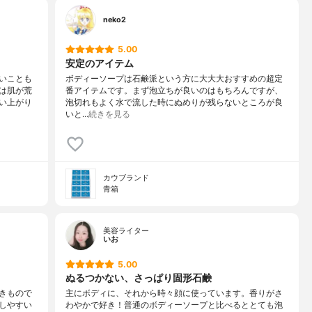
neko2
5.00
安定のアイテム
いことも
ボディーソープは石鹸派という方に大大大おすすめの超定
は肌が荒
番アイテムです。まず泡立ちが良いのはもちろんですが、
い上がり
泡切れもよく水で流した時にぬめりが残らないところが良
いと…
続きを見る
カウブランド
青箱
美容ライター
いお
5.00
ぬるつかない、さっぱり固形石鹸
きもので
主にボディに、それから時々顔に使っています。香りがさ
しやすい
わやかで好き！普通のボディーソープと比べるととても泡