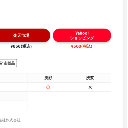
Yahoo!
楽天市場
ショッピング
¥656(税込)
¥503(税込)
市販品
洗顔
洗髪
進社株式会社