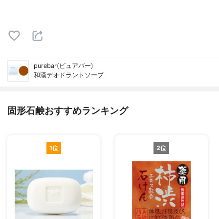
purebar(ピュアバー)
和漢デオドラントソープ
固形石鹸おすすめランキング
1位
2位