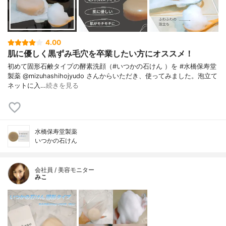
4.00
肌に優しく黒ずみ毛穴を卒業したい方にオススメ！
初めて固形石鹸タイプの酵素洗顔（#いつかの石けん ）を #水橋保寿堂
製薬 @mizuhashihojyudo さんからいただき、使ってみました。泡立て
ネットに入…
続きを見る
水橋保寿堂製薬
いつかの石けん
会社員 / 美容モニター
みこ