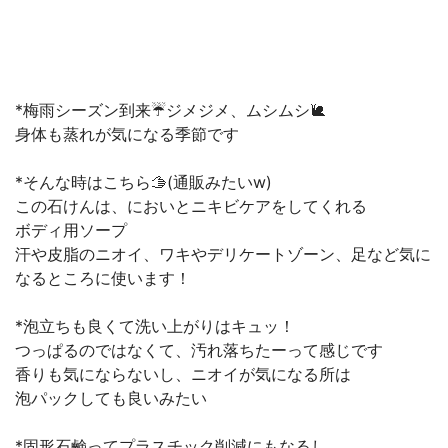
*梅雨シーズン到来☔️ジメジメ、ムシムシ🐌
身体も蒸れが気になる季節です
*そんな時はこちら🫱(通販みたいw)
この石けんは、においとニキビケアをしてくれる
ボディ用ソープ
汗や皮脂のニオイ、ワキやデリケートゾーン、足など気に
なるところに使います！
*泡立ちも良くて洗い上がりはキュッ！
つっぱるのではなくて、汚れ落ちたーって感じです
香りも気にならないし、ニオイが気になる所は
泡パックしても良いみたい
*固形石鹸ってプラスチック削減にもなるし