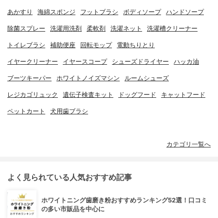
あかすり
海綿スポンジ
フットブラシ
ボディソープ
ハンドソープ
除菌スプレー
洗濯用洗剤
柔軟剤
洗濯ネット
洗濯槽クリーナー
トイレブラシ
補助便座
回転モップ
電動ちりとり
イヤークリーナー
イヤースコープ
シューズドライヤー
ハッカ油
ブーツキーパー
ホワイトノイズマシン
ルームシューズ
レジカゴリュック
遺伝子検査キット
ドッグフード
キャットフード
ペットカート
犬用歯ブラシ
カテゴリ一覧へ
よく見られている人気おすすめ記事
ホワイトニング歯磨き粉おすすめランキング52選！口コミ
の多い市販品を中心に