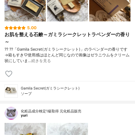
5.00
お肌を整える石鹸～ガミラシークレットラベンダーの香り
～
?? ??「Gamila Secret(ガミラシークレット)」のラベンダーの香りです
→箱もすき♡使用感はほとんど同じなので画像はゼラニウムをクリーム
状にしていま…
続きを見る
Gamila Secret(ガミラシークレット)
ソープ
化粧品成分検定1級取得 元化粧品販売
yuri