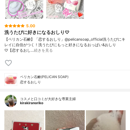
5.00
洗うたびに好きになるおしり♡
【ペリカン石鹸】「恋するおしり」@pelicansoap_official洗うたびにキ
レイに自信がつく！洗うたびにもっと好きになるおっぱい&おしり
♡【恋するおし…
続きを見る
ペリカン石鹸(PELICAN SOAP)
恋するおしり
コスメと口コミが大好きな専業主婦
kirakiranoriko