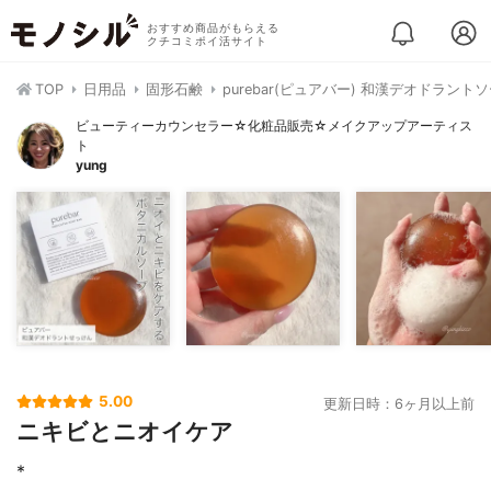
おすすめ商品がもらえる
クチコミポイ活サイト
TOP
日用品
固形石鹸
purebar(ピュアバー) 和漢デオドラント
ビューティーカウンセラー☆化粧品販売☆メイクアップアーティス
ト
yung
5.00
更新日時：6ヶ月以上前
ニキビとニオイケア
*