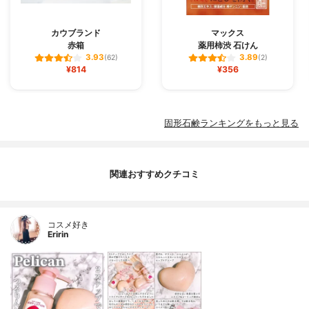
カウブランド
マックス
赤箱
薬用柿渋 石けん
3.93
3.89
(62)
(2)
¥814
¥356
固形石鹸ランキングをもっと見る
関連おすすめクチコミ
コスメ好き
Eririn