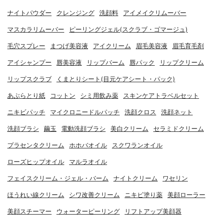
ナイトパウダー
クレンジング
洗顔料
アイメイクリムーバー
マスカラリムーバー
ピーリングジェル(スクラブ・ゴマージュ)
毛穴スプレー
まつげ美容液
アイクリーム
眉毛美容液
眉毛育毛剤
アイシャンプー
唇美容液
リップバーム
唇パック
リップクリーム
リップスクラブ
くまとりシート(目元ケアシート・パック)
あぶらとり紙
コットン
シミ用飲み薬
スキンケアトラベルセット
ニキビパッチ
マイクロニードルパッチ
洗顔クロス
洗顔ネット
洗顔ブラシ
繭玉
電動洗顔ブラシ
美白クリーム
セラミドクリーム
プラセンタクリーム
ホホバオイル
スクワランオイル
ローズヒップオイル
マルラオイル
フェイスクリーム・ジェル・バーム
ナイトクリーム
ワセリン
ほうれい線クリーム
シワ改善クリーム
ニキビ塗り薬
美顔ローラー
美顔スチーマー
ウォーターピーリング
リフトアップ美顔器