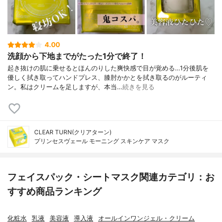
4.00
洗顔から下地までがたった1分で終了！
起き抜けの肌に乗せるとほんのりした爽快感で目が覚める…1分後肌を
優しく拭き取ってハンドプレス、膝肘かかとを拭き取るのがルーティ
ン。私はクリームを足しますが、本当…
続きを見る
CLEAR TURN(クリアターン)
プリンセスヴェール モーニング スキンケア マスク
フェイスパック・シートマスク関連カテゴリ：お
すすめ商品ランキング
化粧水
乳液
美容液
導入液
オールインワンジェル・クリーム