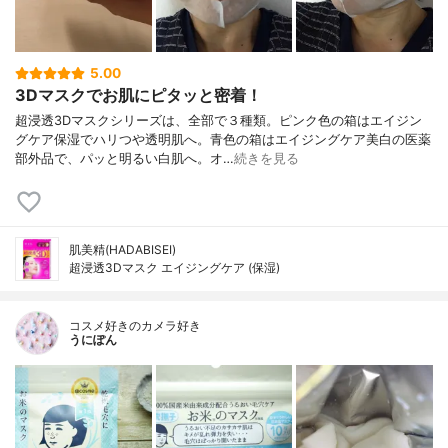
5.00
3Dマスクでお肌にピタッと密着！
超浸透3Dマスクシリーズは、全部で３種類。ピンク色の箱はエイジン
グケア保湿でハリつや透明肌へ。青色の箱はエイジングケア美白の医薬
部外品で、パッと明るい白肌へ。オ…
続きを見る
肌美精(HADABISEI)
超浸透3Dマスク エイジングケア (保湿)
コスメ好きのカメラ好き
うにぽん