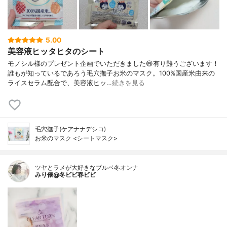
5.00
美容液ヒッタヒタのシート
モノシル様のプレゼント企画でいただきました😄有り難うございます！
誰もが知っているであろう毛穴撫子お米のマスク。100%国産米由来の
ライスセラム配合で、美容液ヒッ…
続きを見る
毛穴撫子(ケアナナデシコ)
お米のマスク <シートマスク>
ツヤとラメが大好きなブルベ冬オンナ
みり俵@冬ビビ春ビビ