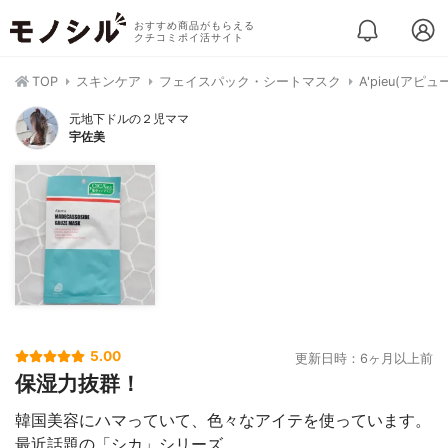
おすすめ商品がもらえる
クチコミポイ活サイト
TOP
スキンケア
フェイスパック・シートマスク
A'pieu(アピ
元地下ドルの２児ママ
宇佐美
5.00
更新日時：6ヶ月以上前
保湿力抜群！
韓国美容にハマっていて、色々なアイテを使っています。
最近話題の「シカ」シリーズ。