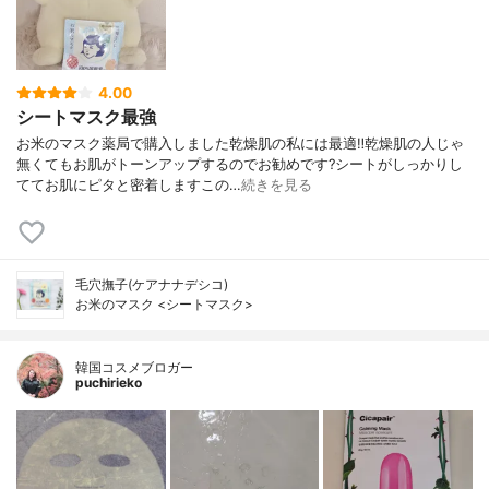
4.00
シートマスク最強
お米のマスク薬局で購入しました乾燥肌の私には最適‼️乾燥肌の人じゃ
無くてもお肌がトーンアップするのでお勧めです?シートがしっかりし
ててお肌にピタと密着しますこの…
続きを見る
毛穴撫子(ケアナナデシコ)
お米のマスク <シートマスク>
韓国コスメブロガー
puchirieko