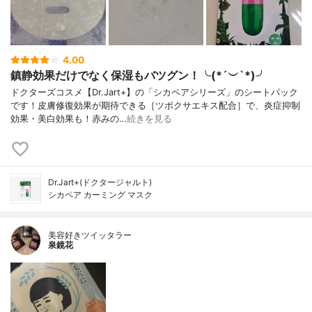
4.00
鎮静効果だけでなく保湿もバツグン！╰(*´︶`*)╯
ドクターズコスメ【Dr.Jart+】の「シカペアシリーズ」のシートパック
です！皮膚修復効果が期待できる［ツボクサエキス配合］で、炎症抑制
効果・美白効果も！赤みの…
続きを見る
Dr.Jart+(ドクタージャルト)
シカペア カーミング マスク
美容好きツイッタラー
泉鏡花