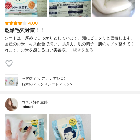
4.00
乾燥毛穴対策！！
シートは、厚めでしっかりとしています。顔にピッタリと密着します。
国産のお米エキス配合で潤い、肌弾力、肌の調子、肌のキメを整えてく
れます。お米を感じる白い美容液。…
続きを見る
毛穴撫子(ケアナナデシコ)
お米のマスク <シートマスク>
コスメ好き主婦
minori