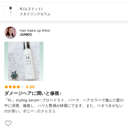
N.(エヌドット)
スタイリングセラム
Hair make up Artist
JUNKO
4.00
ダメージヘアに潤いと修復♪
『N.』styling serum✨ブロードライ、パーマ、ヘアカラーで傷んだ髪の
中に浸透、修復し、ハリと艶感が綺麗にでます。また、ベタつきがない
のが良い。ポニー…
続きを見る