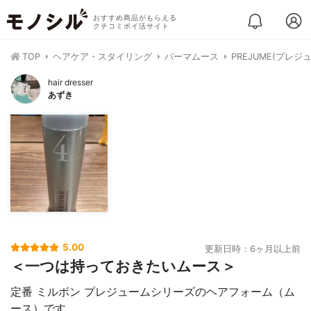
おすすめ商品がもらえる
クチコミポイ活サイト
TOP
ヘアケア・スタイリング
パーマムース
PREJUME(プレジ
hair dresser
あずき
5.00
更新日時：6ヶ月以上前
＜一つは持っておきたいムース＞
定番 ミルボン プレジュームシリーズのヘアフォーム（ム
ース）です。