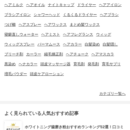
ヘアミルク
ヘアオイル
ナイトキャップ
ドライヤー
ヘアアイロン
ブラシアイロン
シャワーヘッド
くるくるドライヤー
ヘアブラシ
つげ櫛
ヘアスプレー
ヘアワックス
まとめ髪ワックス
寝癖直しウォーター
ヘアミスト
ヘアフレグランス
ウィッグ
ウィッグスプレー
パーマムース
ヘアカラー
白髪染め
白髪隠し
ブリーチ剤
カーラー
縮毛矯正剤
ヘアチョーク
ヘアマスカラ
黒染め
ヘナカラー
頭皮マッサージ器
育毛剤
発毛剤
育毛サプリ
増毛パウダー
頭皮ケアローション
カテゴリ一覧へ
よく見られている人気おすすめ記事
ホワイトニング歯磨き粉おすすめランキング52選！口コミ