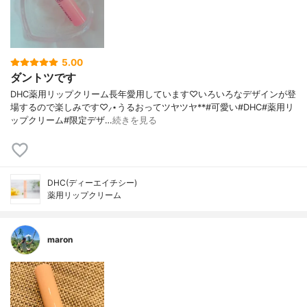
5.00
ダントツです
DHC薬用リップクリーム長年愛用しています♡いろいろなデザインが登
場するので楽しみです♡⸝⋆うるおってツヤツヤ**#可愛い#DHC#薬用リ
ップクリーム#限定デザ…
続きを見る
DHC(ディーエイチシー)
薬用リップクリーム
maron