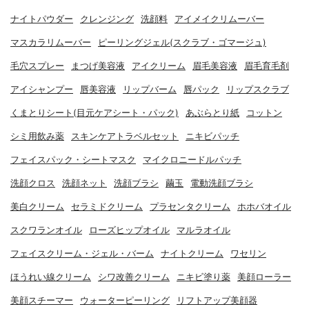
ナイトパウダー
クレンジング
洗顔料
アイメイクリムーバー
マスカラリムーバー
ピーリングジェル(スクラブ・ゴマージュ)
毛穴スプレー
まつげ美容液
アイクリーム
眉毛美容液
眉毛育毛剤
アイシャンプー
唇美容液
リップバーム
唇パック
リップスクラブ
くまとりシート(目元ケアシート・パック)
あぶらとり紙
コットン
シミ用飲み薬
スキンケアトラベルセット
ニキビパッチ
フェイスパック・シートマスク
マイクロニードルパッチ
洗顔クロス
洗顔ネット
洗顔ブラシ
繭玉
電動洗顔ブラシ
美白クリーム
セラミドクリーム
プラセンタクリーム
ホホバオイル
スクワランオイル
ローズヒップオイル
マルラオイル
フェイスクリーム・ジェル・バーム
ナイトクリーム
ワセリン
ほうれい線クリーム
シワ改善クリーム
ニキビ塗り薬
美顔ローラー
美顔スチーマー
ウォーターピーリング
リフトアップ美顔器