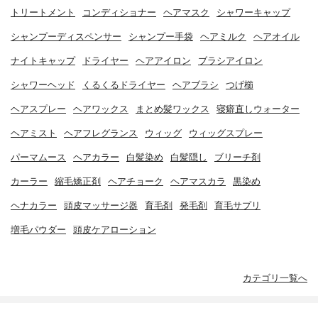
トリートメント
コンディショナー
ヘアマスク
シャワーキャップ
シャンプーディスペンサー
シャンプー手袋
ヘアミルク
ヘアオイル
ナイトキャップ
ドライヤー
ヘアアイロン
ブラシアイロン
シャワーヘッド
くるくるドライヤー
ヘアブラシ
つげ櫛
ヘアスプレー
ヘアワックス
まとめ髪ワックス
寝癖直しウォーター
ヘアミスト
ヘアフレグランス
ウィッグ
ウィッグスプレー
パーマムース
ヘアカラー
白髪染め
白髪隠し
ブリーチ剤
カーラー
縮毛矯正剤
ヘアチョーク
ヘアマスカラ
黒染め
ヘナカラー
頭皮マッサージ器
育毛剤
発毛剤
育毛サプリ
増毛パウダー
頭皮ケアローション
カテゴリ一覧へ