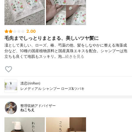
2.00
毛先までしっとりまとまる、美しいツヤ髪に
凜として美しい、ローズ、椿、芍薬の他、髪をしなやかに整える海藻成
分など、10種の国産植物原料と国産真珠エキスを配合。シャンプーは泡
立ちも良くて地肌もスッキリ。泡…
続きを見る
凛恋(rinRen)
レメディアル シャンプー ローズ&ツバキ
整理収納アドバイザー
ねこちえ