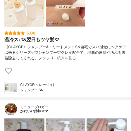
5.00
温冷スパ&翌日もツヤ髪♡
《CLAYGE》シャンプー&トリートメントSN自宅でスパ感覚にヘアケア
出来るシリーズ✨♡シャンプー♡クレイ配合で、地肌の皮脂や汚れを吸
着除去してくれる、ノンシリ…
続きを見る
CLAYGE(クレージュ)
シャンプー SN
モニターブロガー
かわいい姉妹ママ