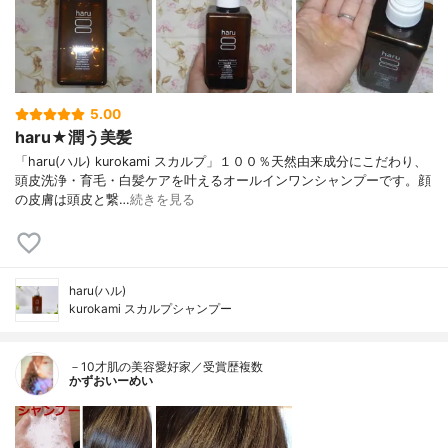
5.00
haru★潤う美髪
「haru(ハル) kurokami スカルプ」１００％天然由来成分にこだわり、
頭皮洗浄・育毛・白髪ケアを叶えるオールインワンシャンプーです。顔
の皮膚は頭皮と繋…
続きを見る
haru(ハル)
kurokami スカルプシャンプー
－10才肌の美容愛好家／受賞歴複数
かずおいーめい