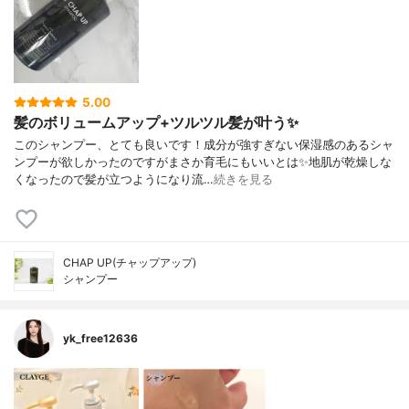
5.00
髪のボリュームアップ+ツルツル髪が叶う✨
このシャンプー、とても良いです！成分が強すぎない保湿感のあるシャ
ンプーが欲しかったのですがまさか育毛にもいいとは✨地肌が乾燥しな
くなったので髪が立つようになり流…
続きを見る
CHAP UP(チャップアップ)
シャンプー
yk_free12636