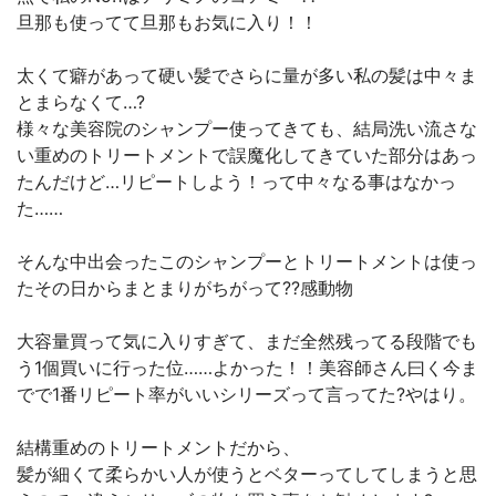
旦那も使ってて旦那もお気に入り！！
太くて癖があって硬い髪でさらに量が多い私の髪は中々ま
とまらなくて…?
様々な美容院のシャンプー使ってきても、結局洗い流さな
い重めのトリートメントで誤魔化してきていた部分はあっ
たんだけど…リピートしよう！って中々なる事はなかっ
た……
そんな中出会ったこのシャンプーとトリートメントは使っ
たその日からまとまりがちがって??感動物
大容量買って気に入りすぎて、まだ全然残ってる段階でも
う1個買いに行った位……よかった！！美容師さん曰く今ま
でで1番リピート率がいいシリーズって言ってた?やはり。
結構重めのトリートメントだから、
髪が細くて柔らかい人が使うとベターってしてしまうと思