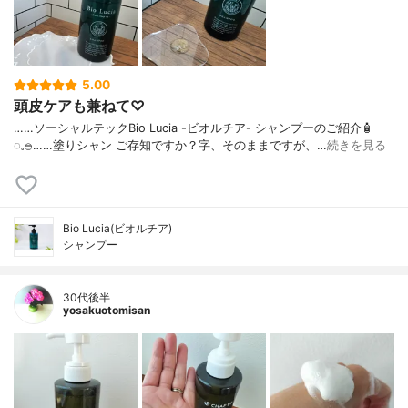
5.00
頭皮ケアも兼ねて♡
……⁡⁡⁡ソーシャルテックBio Lucia -ビオルチア- シャンプー⁡のご紹介🧴‎
◌𓈒𓐍⁡……⁡⁡⁡⁡塗りシャン ご存知ですか？⁡⁡⁡⁡字、そのままですが、…
続きを見る
Bio Lucia(ビオルチア)
シャンプー
30代後半
yosakuotomisan