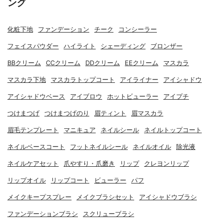
ング
化粧下地
ファンデーション
チーク
コンシーラー
フェイスパウダー
ハイライト
シェーディング
ブロンザー
BBクリーム
CCクリーム
DDクリーム
EEクリーム
マスカラ
マスカラ下地
マスカラトップコート
アイライナー
アイシャドウ
アイシャドウベース
アイブロウ
ホットビューラー
アイプチ
つけまつげ
つけまつげのり
眉ティント
眉マスカラ
眉毛テンプレート
マニキュア
ネイルシール
ネイルトップコート
ネイルベースコート
フットネイルシール
ネイルオイル
除光液
ネイルケアセット
爪やすり・爪磨き
リップ
クレヨンリップ
リップオイル
リップコート
ビューラー
パフ
メイクキープスプレー
メイクブラシセット
アイシャドウブラシ
ファンデーションブラシ
スクリューブラシ