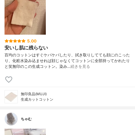
5.00
安いし肌に残らない
百均のコットンはすぐケバケバしたり、拭き取りしてても顔にのこった
り、化粧水染み込ませれば顔じゃなくてコットンに全部持ってかれたり
と笑無印のこの生成コットン。染み…
続きを見る
無印良品(MUJI)
生成カットコットン
ちゃむ