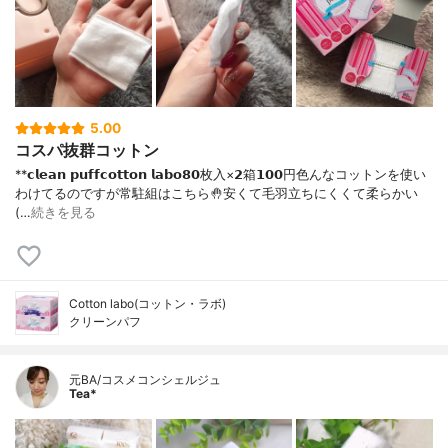
5.00
コスパ抜群コットン
**𝗰𝗹𝗲𝗮𝗻 𝗽𝘂𝗳𝗳𝗰𝗼𝘁𝘁𝗼𝗻 𝗹𝗮𝗯𝗼⁡𝟴𝟬枚入×𝟮箱𝟭𝟬𝟬円⁡⁡色んなコットンを使い
わけてるのですが常駐組はこちら🤚⁡安くて毛羽立ちにくくて柔らかい
(…
続きを見る
Cotton labo(コットン・ラボ)
クリーンパフ
元BA/コスメコンシェルジュ
Tea*