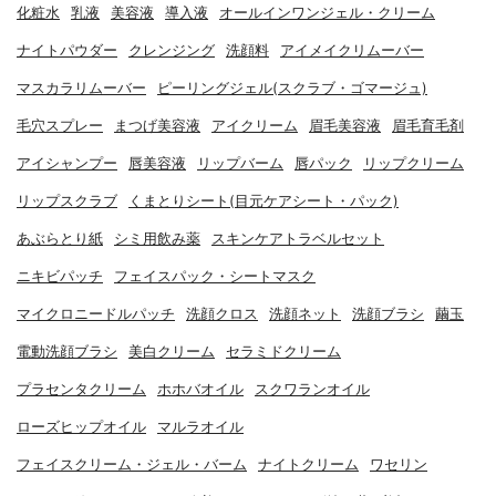
化粧水
乳液
美容液
導入液
オールインワンジェル・クリーム
ナイトパウダー
クレンジング
洗顔料
アイメイクリムーバー
マスカラリムーバー
ピーリングジェル(スクラブ・ゴマージュ)
毛穴スプレー
まつげ美容液
アイクリーム
眉毛美容液
眉毛育毛剤
アイシャンプー
唇美容液
リップバーム
唇パック
リップクリーム
リップスクラブ
くまとりシート(目元ケアシート・パック)
あぶらとり紙
シミ用飲み薬
スキンケアトラベルセット
ニキビパッチ
フェイスパック・シートマスク
マイクロニードルパッチ
洗顔クロス
洗顔ネット
洗顔ブラシ
繭玉
電動洗顔ブラシ
美白クリーム
セラミドクリーム
プラセンタクリーム
ホホバオイル
スクワランオイル
ローズヒップオイル
マルラオイル
フェイスクリーム・ジェル・バーム
ナイトクリーム
ワセリン