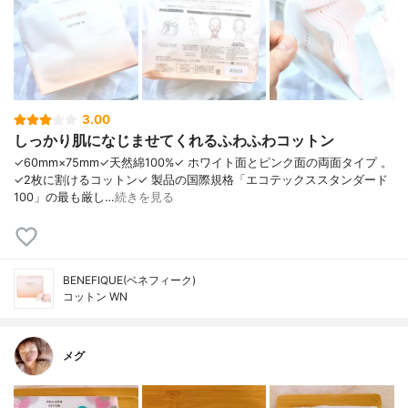
3.00
しっかり肌になじませてくれるふわふわコットン
✓60mm×75mm✓天然綿100%✓ ホワイト面とピンク面の両面タイプ 。
✓2枚に割けるコットン✓ 製品の国際規格「エコテックススタンダード
100」の最も厳し…
続きを見る
BENEFIQUE(ベネフィーク)
コットン WN
メグ