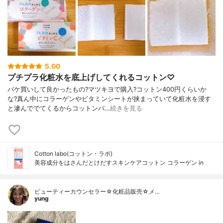
5.00
プチプラ化粧水を底上げしてくれるコットン♡
パケ買いして良かったもの?マツキヨで購入?コットン400円くらいか
な?真ん中にコラーゲンやビタミンシートが挟まっていて化粧水を浸す
と滲んででてくるからコットンパ…
続きを見る
Cotton labo(コットン・ラボ)
美容成分をはさんだとけだすスキンケアコットン コラーゲン in
ビューティーカウンセラー☆化粧品販売☆メ…
yung