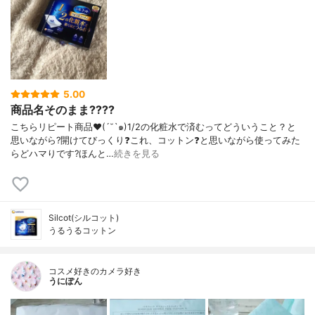
5.00
商品名そのまま????
こちらリピート商品♥(´˘`๑)1/2の化粧水で済むってどういうこと？と
思いながら?開けてびっくり❓これ、コットン❓と思いながら使ってみた
らどハマりです?ほんと…
続きを見る
Silcot(シルコット)
うるうるコットン
コスメ好きのカメラ好き
うにぽん