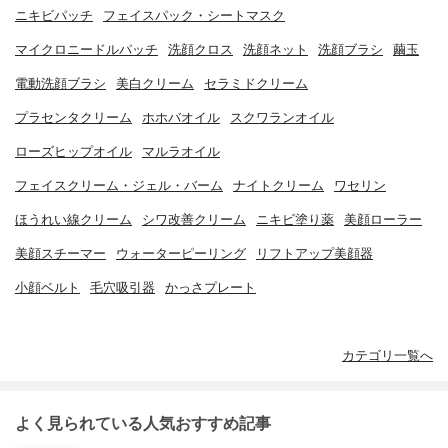
ニキビパッチ
フェイスパック・シートマスク
マイクロニードルパッチ
洗顔クロス
洗顔ネット
洗顔ブラシ
繭玉
電動洗顔ブラシ
美白クリーム
セラミドクリーム
プラセンタクリーム
ホホバオイル
スクワランオイル
ローズヒップオイル
マルラオイル
フェイスクリーム・ジェル・バーム
ナイトクリーム
ワセリン
ほうれい線クリーム
シワ改善クリーム
ニキビ塗り薬
美顔ローラー
美顔スチーマー
ウォーターピーリング
リフトアップ美顔器
小顔ベルト
毛穴吸引器
かっさプレート
カテゴリ一覧へ
よく見られている人気おすすめ記事