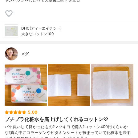
トンパックをしたりで大活躍…
続きを見る
DHC(ディーエイチシー)
大きなコットン100
メグ
5.00
プチプラ化粧水を底上げしてくれるコットン♡
パケ買いして良かったもの?マツキヨで購入?コットン400円くらいか
な?真ん中にコラーゲンやビタミンシートが挟まっていて化粧水を浸す