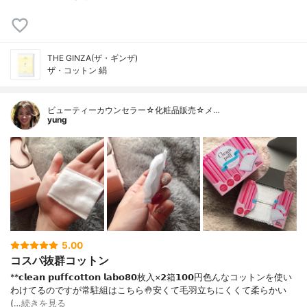
THE GINZA(ザ・ギンザ)
ザ・コットン 絹
ビューティーカウンセラー☆化粧品販売☆メ…
yung
5.00
コスパ抜群コットン
**𝗰𝗹𝗲𝗮𝗻 𝗽𝘂𝗳𝗳𝗰𝗼𝘁𝘁𝗼𝗻 𝗹𝗮𝗯𝗼⁡𝟴𝟬枚入×𝟮箱𝟭𝟬𝟬円⁡⁡色んなコットンを使い
わけてるのですが常駐組はこちら🤚⁡安くて毛羽立ちにくくて柔らかい
(…
続きを見る