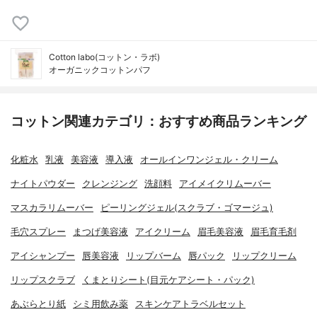
Cotton labo(コットン・ラボ)
オーガニックコットンパフ
コットン関連カテゴリ：おすすめ商品ランキング
化粧水
乳液
美容液
導入液
オールインワンジェル・クリーム
ナイトパウダー
クレンジング
洗顔料
アイメイクリムーバー
マスカラリムーバー
ピーリングジェル(スクラブ・ゴマージュ)
毛穴スプレー
まつげ美容液
アイクリーム
眉毛美容液
眉毛育毛剤
アイシャンプー
唇美容液
リップバーム
唇パック
リップクリーム
リップスクラブ
くまとりシート(目元ケアシート・パック)
あぶらとり紙
シミ用飲み薬
スキンケアトラベルセット