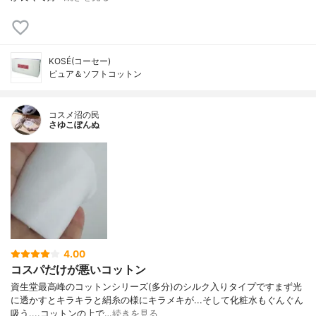
KOSÉ(コーセー)
ピュア＆ソフトコットン
コスメ沼の民
さゆこぽんぬ
4.00
コスパだけが悪いコットン
資生堂最高峰のコットンシリーズ(多分)のシルク入りタイプですまず光
に透かすとキラキラと絹糸の様にキラメキが...そして化粧水もぐんぐん
吸う....コットンの上で…
続きを見る