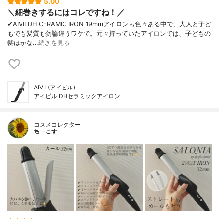
5.00
＼細巻きするにはコレですね！／
✔︎AIVILDH CERAMIC IRON 19mmアイロンも色々ある中で、大人と子ど
もでも髪質も勿論違うワケで。元々持っていたアイロンでは、子どもの
髪はかな…
続きを見る
AIVIL(アイビル)
アイビル DHセラミックアイロン
コスメコレクター
ちーこす