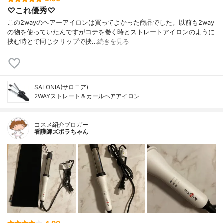
♡これ優秀♡
この2wayのヘアーアイロンは買ってよかった商品でした。以前も2way
の物を使っていたんですがコテを巻く時とストレートアイロンのように
挟む時とで同じクリップで挟…
続きを見る
SALONIA(サロニア)
2WAYストレート＆カールヘアアイロン
コスメ紹介ブロガー
看護師ズボラちゃん
4.00