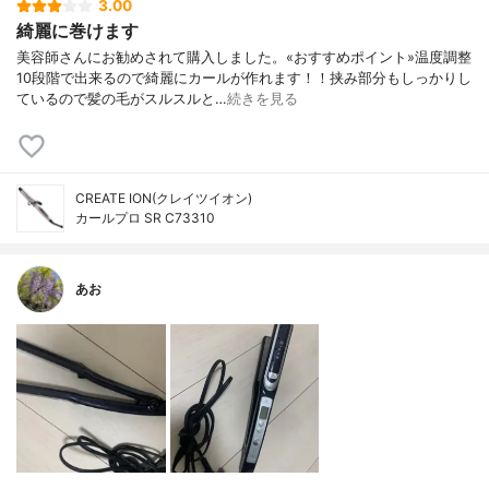
3.00
綺麗に巻けます
美容師さんにお勧めされて購入しました。«おすすめポイント»温度調整
10段階で出来るので綺麗にカールが作れます！！挟み部分もしっかりし
ているので髪の毛がスルスルと…
続きを見る
CREATE ION(クレイツイオン)
カールプロ SR C73310
あお