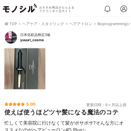
おすすめ商品がもらえる
クチコミポイ活サイト
TOP
ヘアケア・スタイリング
ヘアアイロン
Bioprogrammin
日本化粧品検定3級
yuuuri_cosme
5.00
更新日時：6ヶ月以上前
使えば使うほどツヤ髪になる魔法のコテ
忙しくて美容院に行けなくて髪がボサボサ?そんな方にオ
ススメなのがヘアビューロン4D Plus✨