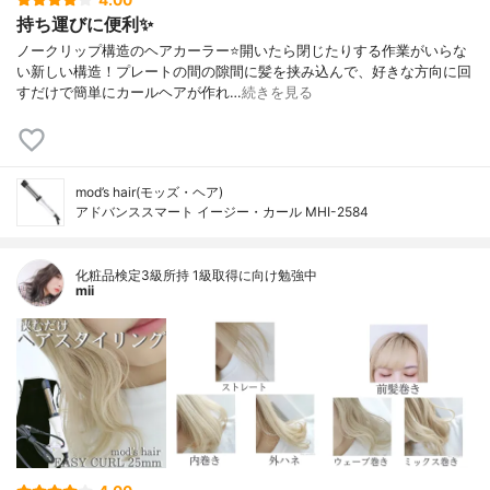
持ち運びに便利✨
ノークリップ構造のヘアカーラー⭐️開いたら閉じたりする作業がいらな
い新しい構造！プレートの間の隙間に髪を挟み込んで、好きな方向に回
すだけで簡単にカールヘアが作れ…
続きを見る
mod’s hair(モッズ・ヘア)
アドバンススマート イージー・カール MHI-2584
化粧品検定3級所持 1級取得に向け勉強中
mii