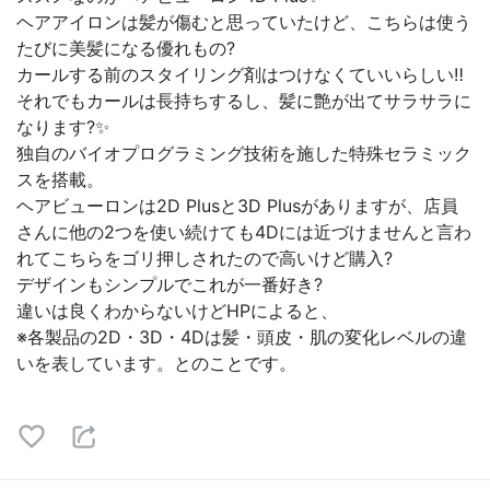
ヘアアイロンは髪が傷むと思っていたけど、こちらは使う
たびに美髪になる優れもの?
カールする前のスタイリング剤はつけなくていいらしい‼️
それでもカールは長持ちするし、髪に艶が出てサラサラに
なります?✨
独自のバイオプログラミング技術を施した特殊セラミック
スを搭載。
ヘアビューロンは2D Plusと3D Plusがありますが、店員
さんに他の2つを使い続けても4Dには近づけませんと言わ
れてこちらをゴリ押しされたので高いけど購入?
デザインもシンプルでこれが一番好き?
違いは良くわからないけどHPによると、
※各製品の2D・3D・4Dは髪・頭皮・肌の変化レベルの違
いを表しています。とのことです。