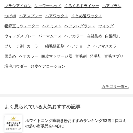
ブラシアイロン
シャワーヘッド
くるくるドライヤー
ヘアブラシ
つげ櫛
ヘアスプレー
ヘアワックス
まとめ髪ワックス
寝癖直しウォーター
ヘアミスト
ヘアフレグランス
ウィッグ
ウィッグスプレー
パーマムース
ヘアカラー
白髪染め
白髪隠し
ブリーチ剤
カーラー
縮毛矯正剤
ヘアチョーク
ヘアマスカラ
黒染め
ヘナカラー
頭皮マッサージ器
育毛剤
発毛剤
育毛サプリ
増毛パウダー
頭皮ケアローション
カテゴリ一覧へ
よく見られている人気おすすめ記事
ホワイトニング歯磨き粉おすすめランキング52選！口コミ
の多い市販品を中心に