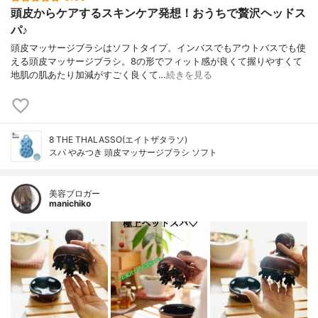
頭皮からケアするスキンケア発想！おうちで贅沢ヘッドス
パ♪
頭皮マッサージブラシはソフトタイプ。インバスでもアウトバスでも使
える頭皮マッサージブラシ。8の形でフィット感が良くて握りやすくて
地肌の肌あたり加減がすごく良くて…
続きを見る
8 THE THALASSO(エイトザタラソ)
スパ やみつき 頭皮マッサージブラシ ソフト
美容ブロガー
manichiko