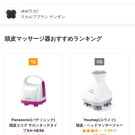
uka(ウカ)
スカルプブラシ ケンザン
頭皮マッサージ器おすすめランキング
1位
2位
Panasonic(パナソニック)
Youmay(ユウメイ)
頭皮エステ サロンタッチタイ
頭皮・ヘッドマッサージャー
プ EH-HE96
3.94
(3)