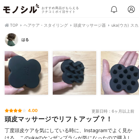
おすすめ商品がもらえる
クチコミポイ活サイト
TOP
ヘアケア・スタイリング
頭皮マッサージ器
uka(ウカ) 
はる
4.00
更新日時：6ヶ月以上前
頭皮マッサージでリフトアップ？！
丁度頭皮ケアを気にしている時に、Instagramでよく見か
ける、このukaのケンザンブラシが気になったので購入し