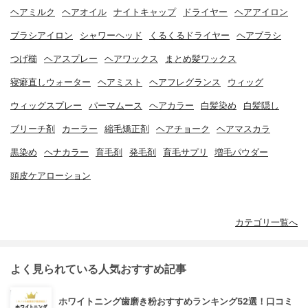
ヘアミルク
ヘアオイル
ナイトキャップ
ドライヤー
ヘアアイロン
ブラシアイロン
シャワーヘッド
くるくるドライヤー
ヘアブラシ
つげ櫛
ヘアスプレー
ヘアワックス
まとめ髪ワックス
寝癖直しウォーター
ヘアミスト
ヘアフレグランス
ウィッグ
ウィッグスプレー
パーマムース
ヘアカラー
白髪染め
白髪隠し
ブリーチ剤
カーラー
縮毛矯正剤
ヘアチョーク
ヘアマスカラ
黒染め
ヘナカラー
育毛剤
発毛剤
育毛サプリ
増毛パウダー
頭皮ケアローション
カテゴリ一覧へ
よく見られている人気おすすめ記事
ホワイトニング歯磨き粉おすすめランキング52選！口コミ