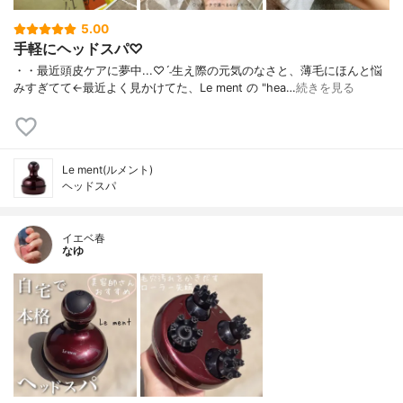
5.00
手軽にヘッドスパ♡
・ ・ 最近頭皮ケアに夢中...♡ˊ˗ 生え際の元気のなさと、薄毛に ほんと悩
みすぎてて← 最近よく見かけてた、 Le ment の "hea…
続きを見る
Le ment(ルメント)
ヘッドスパ
イエベ春
なゆ