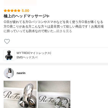
5.00
極上のヘッドマッサージ✨
○目が疲れてる方○パソコンやスマホなどを良く使う方○首が痛くなる
方○肩こりがある方こんな方々は是非買って欲しい商品です！お風呂場
に持っていっても防水なので乾いた…
続きを見る
MYTREX(マイトレックス)
EMSヘッドスパ
naorin