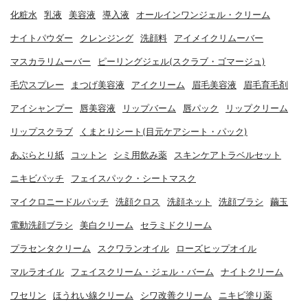
化粧水
乳液
美容液
導入液
オールインワンジェル・クリーム
ナイトパウダー
クレンジング
洗顔料
アイメイクリムーバー
マスカラリムーバー
ピーリングジェル(スクラブ・ゴマージュ)
毛穴スプレー
まつげ美容液
アイクリーム
眉毛美容液
眉毛育毛剤
アイシャンプー
唇美容液
リップバーム
唇パック
リップクリーム
リップスクラブ
くまとりシート(目元ケアシート・パック)
あぶらとり紙
コットン
シミ用飲み薬
スキンケアトラベルセット
ニキビパッチ
フェイスパック・シートマスク
マイクロニードルパッチ
洗顔クロス
洗顔ネット
洗顔ブラシ
繭玉
電動洗顔ブラシ
美白クリーム
セラミドクリーム
プラセンタクリーム
スクワランオイル
ローズヒップオイル
マルラオイル
フェイスクリーム・ジェル・バーム
ナイトクリーム
ワセリン
ほうれい線クリーム
シワ改善クリーム
ニキビ塗り薬