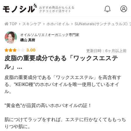
おすすめ商品がもらえる
クチコミポイ活サイト
TOP
スキンケア
ホホバオイル
SUNaturals(サンナチュラル
オイルソムリエ / オーガニック専門家
磯山 真樹
3.00
更新日時：6ヶ月以上前
皮脂の重要成分である「ワックスエステ
ル」...
皮脂の重要成分である「ワックスエステル」を高含有す
る、"KEIKO種"のホホバオイルを唯一使用しているオイ
ル。
"黄金色"が品質の高いホホバオイルの証！
肌につけてラップをすれば、エステに行かなくてももっち
りつや肌に。