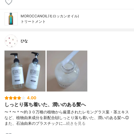
MOROCCANOIL(モロッカンオイル)
トリートメント
ひな
4.00
しっとり落ち着いた、潤いのある髪へ
〜＊〜＊〜約３０万種の植物から厳選されたレモングラス葉・茎エキス
など、植物由来成分を新配合🙌しっとり落ち着いた、潤いのある髪へ😊
また、石油由来のプラスチックに…
続きを見る