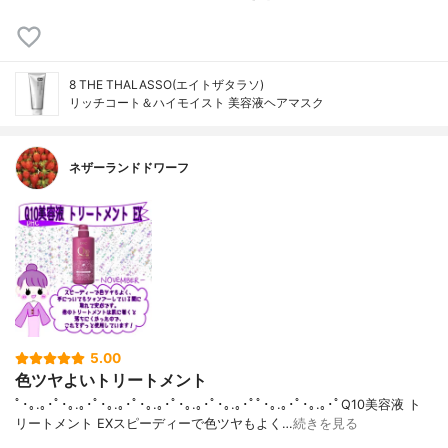
8 THE THALASSO(エイトザタラソ)
リッチコート＆ハイモイスト 美容液ヘアマスク
ネザーランドドワーフ
5.00
色ツヤよいトリートメント
ﾟ･｡.｡･ﾟ･｡.｡･ﾟ･｡.｡･ﾟ･｡.｡･ﾟ･｡.｡･ﾟ･｡.｡･ﾟﾟ･｡.｡･ﾟ･｡.｡･ﾟQ10美容液 ト
リートメント EXスピーディーで色ツヤもよく…
続きを見る