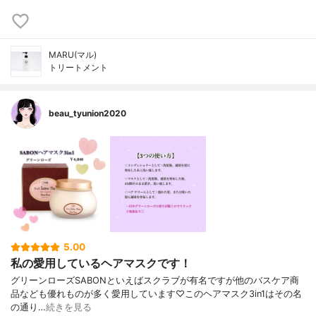
MARU(マル)
トリートメント
beau_tyunion2020
5.00
私の愛用しているヘアマスクです！
グリーンローズSABONといえばスクラブが有名ですが他のバスケア商
品なども優れものが多く愛用しています♡このヘアマスク3in1はその名
の通り…
続きを見る