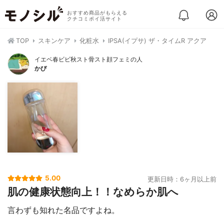
おすすめ商品がもらえる
クチコミポイ活サイト
TOP
スキンケア
化粧水
IPSA(イプサ) ザ・タイムR アクア
イエベ春ビビ秋スト骨スト顔フェミの人
かぴ
5.00
更新日時：6ヶ月以上前
肌の健康状態向上！！なめらか肌へ
言わずも知れた名品ですよね。