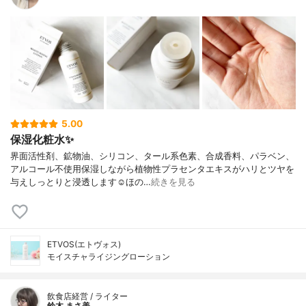
5.00
保湿化粧水✨
界面活性剤、鉱物油、シリコン、タール系色素、合成香料、パラベン、
アルコール不使用保湿しながら植物性プラセンタエキスがハリとツヤを
与えしっとりと浸透します☺︎ほの…
続きを見る
ETVOS(エトヴォス)
モイスチャライジングローション
飲食店経営 / ライター
鈴木 まさ美