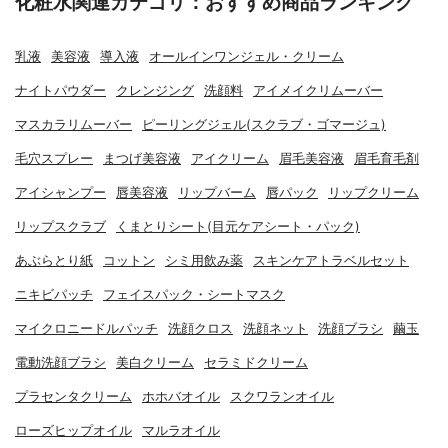
化粧水関連カテゴリ：おすすめ商品ランキング
乳液
美容液
導入液
オールインワンジェル・クリーム
ナイトパウダー
クレンジング
洗顔料
アイメイクリムーバー
マスカラリムーバー
ピーリングジェル(スクラブ・ゴマージュ)
毛穴スプレー
まつげ美容液
アイクリーム
眉毛美容液
眉毛育毛剤
アイシャンプー
唇美容液
リップバーム
唇パック
リップクリーム
リップスクラブ
くまとりシート(目元ケアシート・パック)
あぶらとり紙
コットン
シミ用飲み薬
スキンケアトラベルセット
ニキビパッチ
フェイスパック・シートマスク
マイクロニードルパッチ
洗顔クロス
洗顔ネット
洗顔ブラシ
繭玉
電動洗顔ブラシ
美白クリーム
セラミドクリーム
プラセンタクリーム
ホホバオイル
スクワランオイル
ローズヒップオイル
マルラオイル