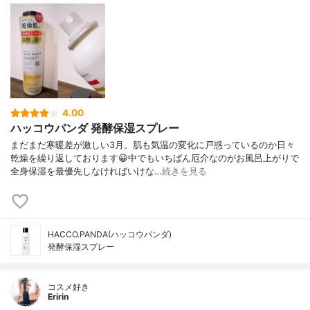
4.00
ハッコウパンダ 発酵保湿スプレー
まだまだ寒暖差が激しい3月。肌も気温の変化に戸惑っているのか日々
乾燥を繰り返しております😀中でもいちばん厄介なのがお風呂上がりで
全身保湿を最優先しなければいけな…
続きを見る
HACCO.PANDA(ハッコウパンダ)
発酵保湿スプレー
コスメ好き
Eririn