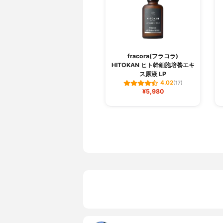
fracora(フラコラ)
HITOKAN ヒト幹細胞培養エキ
ス原液 LP
4.02
(17)
¥5,980