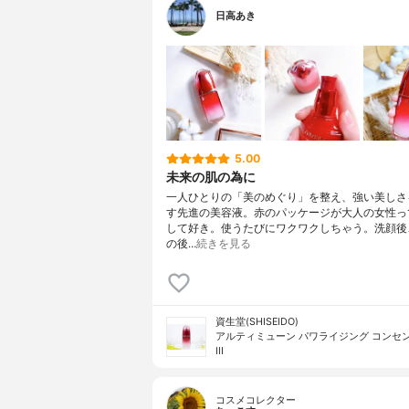
日高あき
5.00
未来の肌の為に
一人ひとりの「美のめぐり」を整え、強い美しさ
す先進の美容液。赤のパッケージが大人の女性っ
して好き。使うたびにワクワクしちゃう。洗顔後
の後…
続きを見る
資生堂(SHISEIDO)
アルティミューン パワライジング コンセ
III
コスメコレクター