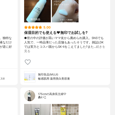
5.00
保湿目的でも使える♥️無印でお試しを?
。独特な
●世の中の評価が高いママ友から薦められ購入。SNSでも
液なだけ
人気で、一時品薄だった店舗もあったそうです。雑誌LDK
が逆に好
では実力とコスパ面からSK-IIをこえてました?また…
続きを
見る
無印良品(MUJI)
スⅡ
敏感肌用 薬用美白美容液
175cmの高身長主婦♡
あいこ