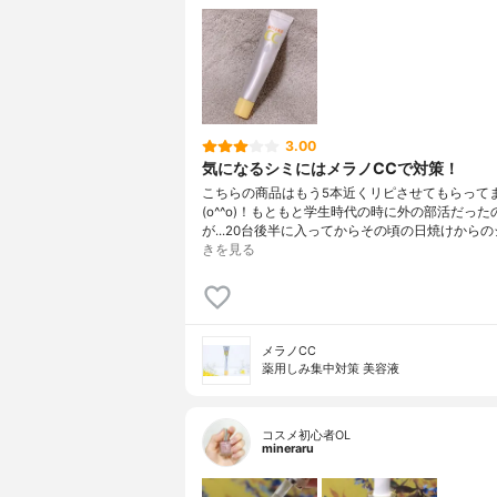
3.00
気になるシミにはメラノCCで対策！
こちらの商品はもう5本近くリピさせてもらって
(o^^o)！もともと学生時代の時に外の部活だった
が...20台後半に入ってからその頃の日焼けからの
きを見る
メラノCC
薬用しみ集中対策 美容液
コスメ初心者OL
mineraru