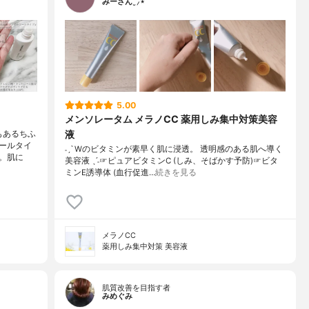
みーさん¨̮⸝⋆
5.00
メンソレータム メラノCC 薬用しみ集中対策美容
液
もあるちふ
ールタイ
˗ˏˋ Wのビタミンが素早く肌に浸透。 透明感のある肌へ導く
。肌に
美容液 ˎˊ˗☞ピュアビタミンC (しみ、そばかす予防)☞ビタ
ミンE誘導体 (血行促進…
続きを見る
メラノCC
薬用しみ集中対策 美容液
肌質改善を目指す者
みめぐみ