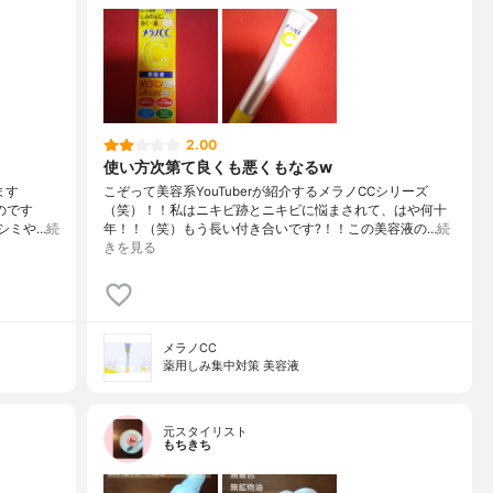
2.00
使い方次第て良くも悪くもなるw
ます
こぞって美容系YouTuberが紹介するメラノCCシリーズ
のです
（笑）！！私はニキビ跡とニキビに悩まされて、はや何十
シミや…
続
年！！（笑）もう長い付き合いです?！！この美容液の…
続
きを見る
メラノCC
薬用しみ集中対策 美容液
元スタイリスト
もちきち