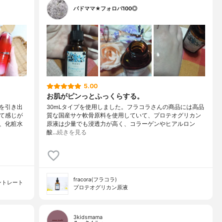
バドママ★フォロバ100◎
5.00
お肌がピンっとふっくらする。
を引き出
30mLタイプを使用しました。フラコラさんの商品には高品
て感じが
質な国産サケ軟骨原料を使用していて、プロテオグリカン
、化粧水
原液は少量でも浸透力が高く、コラーゲンやヒアルロン
酸…
続きを見る
fracora(フラコラ)
ントレート
プロテオグリカン原液
3kidsmama