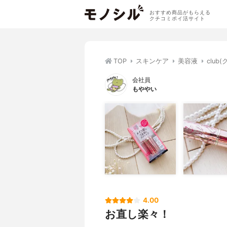
おすすめ商品がもらえる
クチコミポイ活サイト
TOP
スキンケア
美容液
clu
会社員
もややい
4.00
お直し楽々！