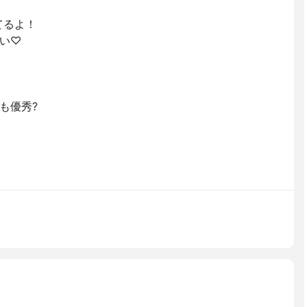
てるよ！
い♡
も優秀?