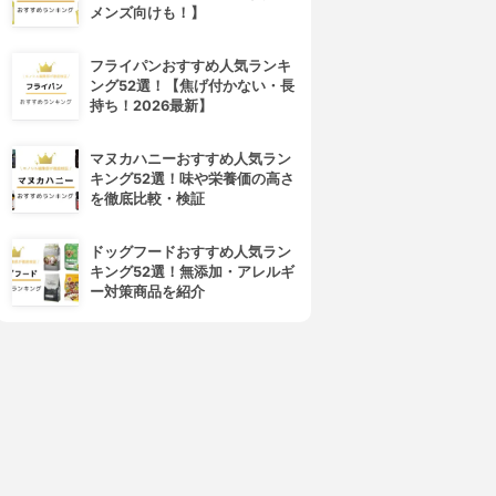
メンズ向けも！】
4位
5位
フライパンおすすめ人気ランキ
ング52選！【焦げ付かない・長
持ち！2026最新】
マヌカハニーおすすめ人気ラン
キング52選！味や栄養価の高さ
を徹底比較・検証
ドッグフードおすすめ人気ラン
キング52選！無添加・アレルギ
フレイスラボ
LANCOME(ランコム)
ー対策商品を紹介
レイスラボ FLAIS LABO ホ
ジェニフィック アルティメ セ
ワイト VC セラム
ラム
3.99
3.98
(54)
¥3,278
¥17,820