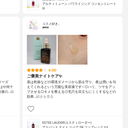
アルティミューン パワライジング コンセントレート
III
コスメ好き。
amo
4.00
ご褒美ナイトケア✨
リーズ
昼は乾燥などの環境ダメージから肌を守り、夜は潤いを与
はや何十
えてくれるという万能な美容液です✨◎ハリ、ツヤをアッ
容液の…
続
プさせる◎キメを整える◎毛穴を目立ちにくくするなどの
効果…
続きを見る
ESTEE LAUDER(エスティローダー)
アドバンス ナイト リペア SR コンプレックスⅡ