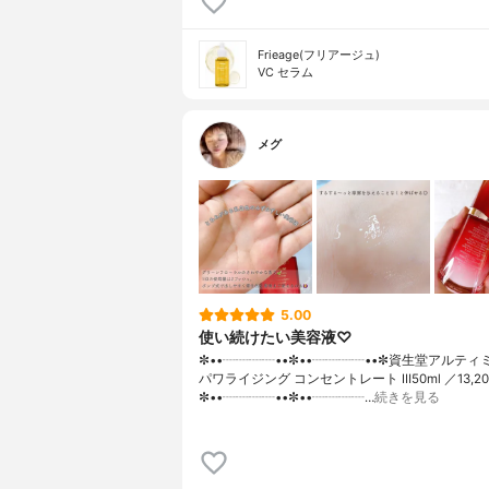
Frieage(フリアージュ)
VC セラム
メグ
5.00
使い続けたい美容液♡
✼••┈┈┈┈••✼••┈┈┈┈••✼資生堂アルティ
パワライジング コンセントレート Ⅲ50ml ／13,2
✼••┈┈┈┈••✼••┈┈┈┈…
続きを見る