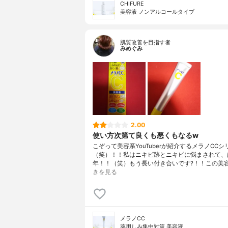
CHIFURE
美容液 ノンアルコールタイプ
肌質改善を目指す者
みめぐみ
2.00
使い方次第て良くも悪くもなるw
こぞって美容系YouTuberが紹介するメラノCCシ
（笑）！！私はニキビ跡とニキビに悩まされて、
年！！（笑）もう長い付き合いです?！！この美
きを見る
メラノCC
薬用しみ集中対策 美容液