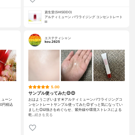
資生堂(SHISEIDO)
アルティミューン パワライジング コンセントレート
III
エステティシャン
kou.2625
5.00
サンプル使ってみた😊😊
ミューン
おはようございます☀アルティミューンパワライジングコ
00円税込
ンセントレートサンプル使ってみた😊ずっと気になってい
ました😊☑️強さをめぐらせ、紫外線や環境ストレスによる
乾…
続きを見る