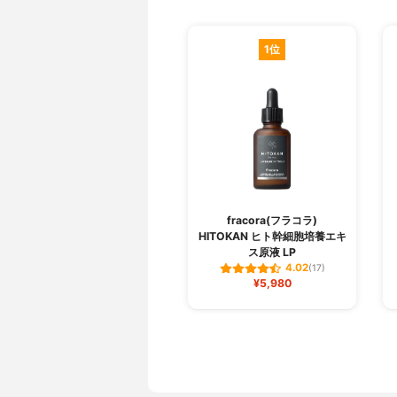
1位
fracora(フラコラ)
HITOKAN ヒト幹細胞培養エキ
ス原液 LP
4.02
(17)
¥5,980