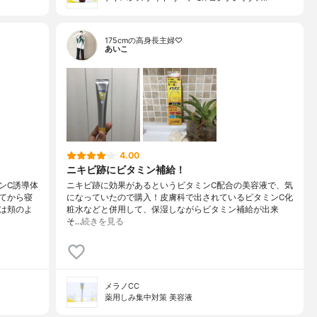
175cmの高身長主婦♡
あいこ
4.00
ニキビ跡にビタミン補給！
ンC誘導体
ニキビ跡に効果があるというビタミンC配合の美容液で、気
てから寝
になっていたので購入！皮膚科で出されているビタミンC化
は頬のよ
粧水などと併用して、保湿しながらビタミン補給が出来
そ…
続きを見る
メラノCC
薬用しみ集中対策 美容液