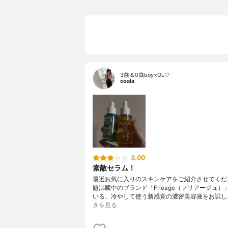
3歳＆0歳boy×OL🤍
coala
3.00
素敵セラム！
最近お気に入りのスキンケアをご紹介させてくださ
題沸騰中のブランド「Frieage（フリアージュ）
いる、冷やして使う新感覚の濃密美容液をお試し
きを見る