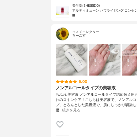
資生堂(SHISEIDO)
アルティミューン パワライジング コンセ
III
コスメコレクター
ちーこす
5.00
ノンアルコールタイプの美容液
ちふれ 美容液 ノンアルコールタイプ詰め替え用
れのスキンケア！こちらは美容液で、ノンアルコ
プ。とろんとした美容液で、肌にしっかり馴染む
優…
続きを見る