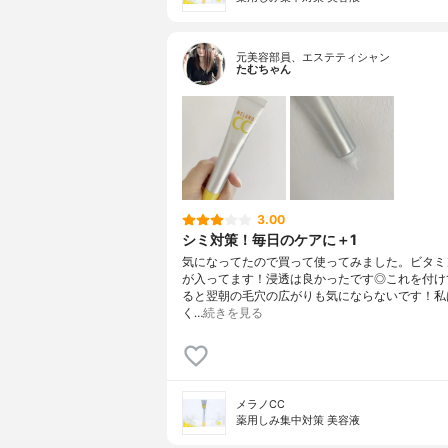
元美容部員、エステティシャン
たむちゃん
3.00
シミ対策！毎日のケアに＋1
気になってたので買って使ってみました。ビタミ
が入ってます！浸透は良かったです◎これを付け
ると翌朝の毛穴の広がりも気にならないです！私
く…
続きを見る
メラノCC
薬用しみ集中対策 美容液