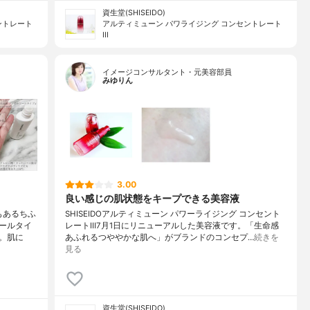
資生堂(SHISEIDO)
ントレート
アルティミューン パワライジング コンセントレート
III
イメージコンサルタント・元美容部員
みゆりん
3.00
良い感じの肌状態をキープできる美容液
もあるちふ
SHISEIDOアルティミューン パワーライジング コンセント
ールタイ
レートⅢ7月1日にリニューアルした美容液です。「生命感
。肌に
あふれるつややかな肌へ」がブランドのコンセプ…
続きを
見る
資生堂(SHISEIDO)