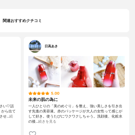
関連おすすめクチコミ
日高あき
5.00
未来の肌の為に
い🤍話
一人ひとりの「美のめぐり」を整え、強い美しさを引き出
」から出て
す先進の美容液。赤のパッケージが大人の女性って感じが
させ…
続
して好き。使うたびにワクワクしちゃう。洗顔後、化粧水
の後…
続きを見る