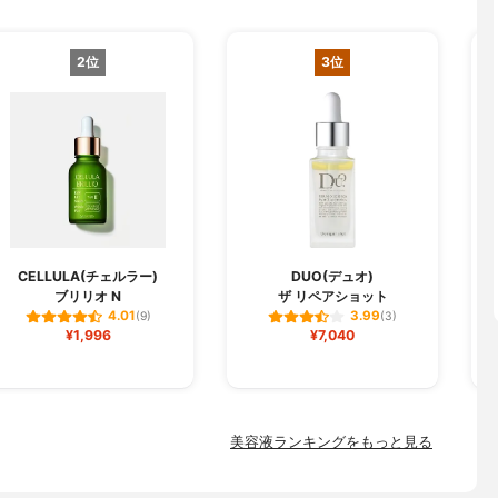
2位
3位
CELLULA(チェルラー)
DUO(デュオ)
ブリリオ N
ザ リペアショット
フ
4.01
3.99
(9)
(3)
¥1,996
¥7,040
美容液ランキングをもっと見る