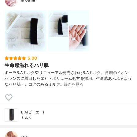
snowmi
5.00
生命感溢れるハリ肌
ポーラB.Aミルク♡リニューアル発売されたB.Aミルク。角層のイオン
バランスに着目したエピ・ボリューム処方を採用。生命感あふれるよう
なハリ肌へ。コクのあるミルク…
続きを見る
B.A(ビーエー)
ミルク