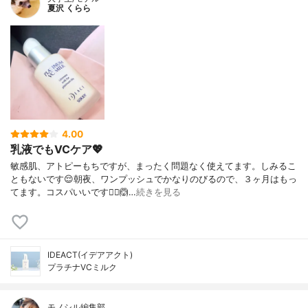
夏沢 くらら
4.00
乳液でもVCケア💖
敏感肌、アトピーもちですが、まったく問題なく使えてます。しみるこ
ともないです😌朝夜、ワンプッシュでかなりのびるので、３ヶ月はもっ
てます。コスパいいです🙆‍♀️🙆…
続きを見る
IDEACT(イデアアクト)
プラチナVCミルク
モノシル編集部