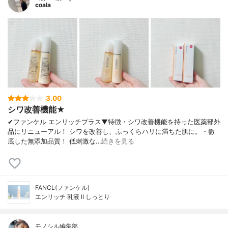
coala
3.00
シワ改善機能★
✔︎ファンケル エンリッチプラス▼特徴・シワ改善機能を持った医薬部外
品にリニューアル！ シワを改善し、ふっくらハリに満ちた肌に。・徹
底した無添加品質！ 低刺激な…
続きを見る
FANCL(ファンケル)
エンリッチ 乳液 II しっとり
モノシル編集部