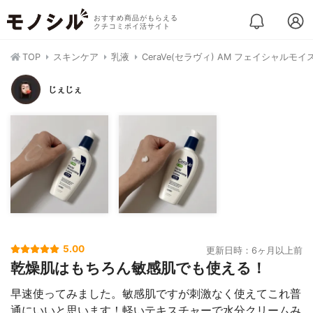
おすすめ商品がもらえる
クチコミポイ活サイト
TOP
スキンケア
乳液
CeraVe(セラヴィ) AM フェイシャル
じぇじぇ
5.00
更新日時：6ヶ月以上前
乾燥肌はもちろん敏感肌でも使える！
早速使ってみました。敏感肌ですが刺激なく使えてこれ普
通にいいと思います！軽いテキスチャーで水分クリームみ