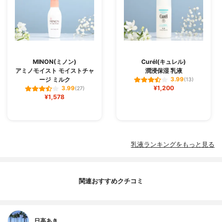
MINON(ミノン)
Curél(キュレル)
アミノモイスト モイストチャ
潤浸保湿 乳液
ージ ミルク
3.99
(13)
¥1,200
3.99
(27)
¥1,578
乳液ランキングをもっと見る
関連おすすめクチコミ
日高あき