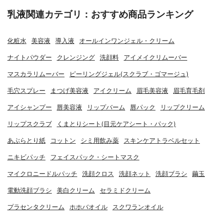
乳液関連カテゴリ：おすすめ商品ランキング
化粧水
美容液
導入液
オールインワンジェル・クリーム
ナイトパウダー
クレンジング
洗顔料
アイメイクリムーバー
マスカラリムーバー
ピーリングジェル(スクラブ・ゴマージュ)
毛穴スプレー
まつげ美容液
アイクリーム
眉毛美容液
眉毛育毛剤
アイシャンプー
唇美容液
リップバーム
唇パック
リップクリーム
リップスクラブ
くまとりシート(目元ケアシート・パック)
あぶらとり紙
コットン
シミ用飲み薬
スキンケアトラベルセット
ニキビパッチ
フェイスパック・シートマスク
マイクロニードルパッチ
洗顔クロス
洗顔ネット
洗顔ブラシ
繭玉
電動洗顔ブラシ
美白クリーム
セラミドクリーム
プラセンタクリーム
ホホバオイル
スクワランオイル