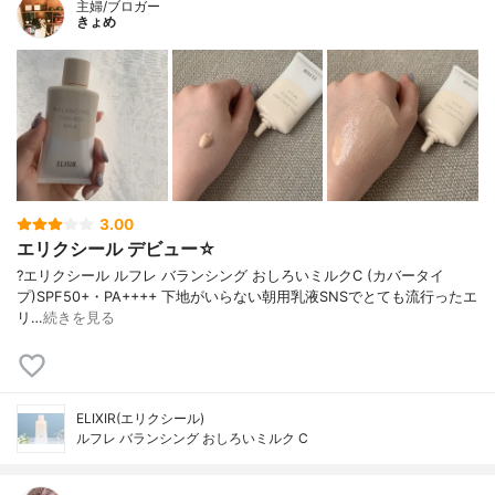
主婦/ブロガー
きょめ
3.00
エリクシール デビュー☆
?エリクシール ルフレ バランシング おしろいミルクC (カバータイ
プ)SPF50+・PA++++ 下地がいらない朝用乳液SNSでとても流行ったエ
リ…
続きを見る
ELIXIR(エリクシール)
ルフレ バランシング おしろいミルク C