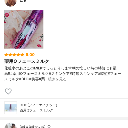
にる
5.00
薬用Qフェースミルク
化粧水のあとこのMILKでしっとりします朝の忙しい時の時短にも最
高!!#薬用Qフェースミルク#スキンケア#時短スキンケア#時短#フェー
スミルク#DHC#美容#薬…
続きを見る
DHC(ディーエイチシー)
薬用Qフェースミルク
3歳＆0歳boy×OL🤍