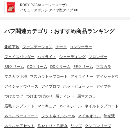
ROSY ROSA(ロージーローザ)
バリュースポンジ ダイヤ型タイプ 6P
パフ関連カテゴリ：おすすめ商品ランキング
化粧下地
ファンデーション
チーク
コンシーラー
フェイスパウダー
ハイライト
シェーディング
ブロンザー
BBクリーム
CCクリーム
DDクリーム
EEクリーム
マスカラ
マスカラ下地
マスカラトップコート
アイライナー
アイシャドウ
アイシャドウベース
アイブロウ
ホットビューラー
アイプチ
つけまつげ
つけまつげのり
眉ティント
眉マスカラ
眉毛テンプレート
マニキュア
ネイルシール
ネイルトップコート
ネイルベースコート
フットネイルシール
ネイルオイル
除光液
ネイルケアセット
爪やすり・爪磨き
リップ
クレヨンリップ