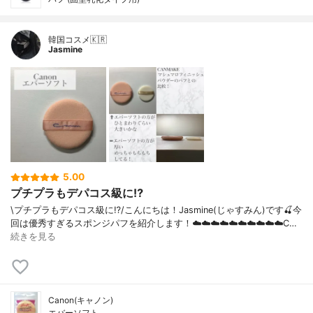
韓国コスメ🇰🇷
Jasmine
5.00
プチプラもデパコス級に⁉︎
\プチプラもデパコス級に⁉︎/こんにちは！Jasmine(じゃすみん)です🍒今
回は優秀すぎるスポンジパフを紹介します！☁️☁️☁️☁️☁️☁️☁️☁️☁️☁️C…
続きを見る
Canon(キャノン)
エバーソフト