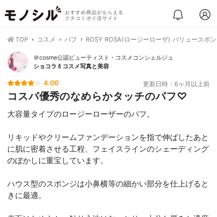
おすすめ商品がもらえる
クチコミポイ活サイト
TOP
コスメ
パフ
ROSY ROSA(ロージーローザ) バリュースポ
＠cosme公認ビューティスト・コスメコンシェルジュ
ショコラ💄コスメ写真と美容
4.00
更新日時：6ヶ月以上前
コスパ優秀のなめらかタッチのパフ♡
大容量タイプのロージーローザーのパフ。
リキッドやクリームファンデーションを指で伸ばしたあと
に肌に密着させる工程、フェイスラインのシェーディング
のぼかしに重宝しています。
ハウス型のスポンジは小鼻横等の細かい部分を仕上げると
きに最適。