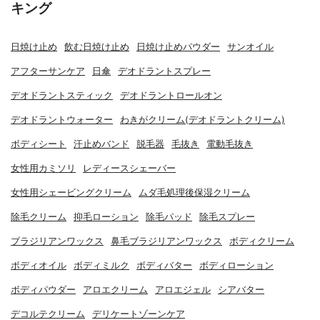
キング
日焼け止め
飲む日焼け止め
日焼け止めパウダー
サンオイル
アフターサンケア
日傘
デオドラントスプレー
デオドラントスティック
デオドラントロールオン
デオドラントウォーター
わきがクリーム(デオドラントクリーム)
ボディシート
汗止めバンド
脱毛器
毛抜き
電動毛抜き
女性用カミソリ
レディースシェーバー
女性用シェービングクリーム
ムダ毛処理後保湿クリーム
除毛クリーム
抑毛ローション
除毛パッド
除毛スプレー
ブラジリアンワックス
鼻毛ブラジリアンワックス
ボディクリーム
ボディオイル
ボディミルク
ボディバター
ボディローション
ボディパウダー
アロエクリーム
アロエジェル
シアバター
デコルテクリーム
デリケートゾーンケア