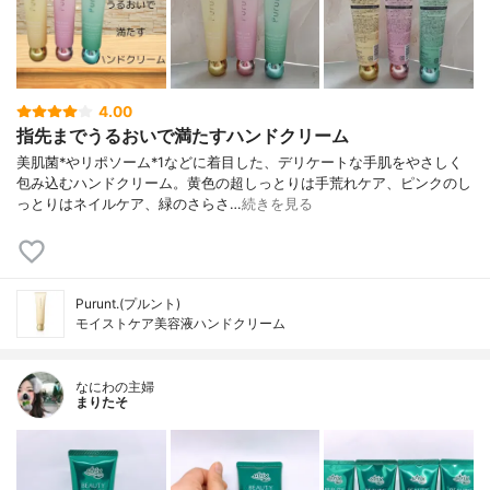
4.00
指先までうるおいで満たすハンドクリーム
美肌菌*やリポソーム*1などに着目した、デリケートな手肌をやさしく
包み込むハンドクリーム。黄色の超しっとりは手荒れケア、ピンクのし
っとりはネイルケア、緑のさらさ…
続きを見る
Purunt.(プルント)
モイストケア美容液ハンドクリーム
なにわの主婦
まりたそ