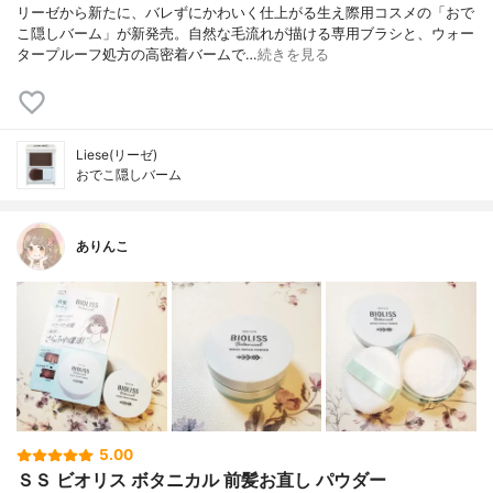
リーゼから新たに、バレずにかわいく仕上がる生え際用コスメの「おで
こ隠しバーム」が新発売。自然な毛流れが描ける専用ブラシと、ウォー
タープルーフ処方の高密着バームで…
続きを見る
Liese(リーゼ)
おでこ隠しバーム
ありんこ
5.00
ＳＳ ビオリス ボタニカル 前髪お直し パウダー