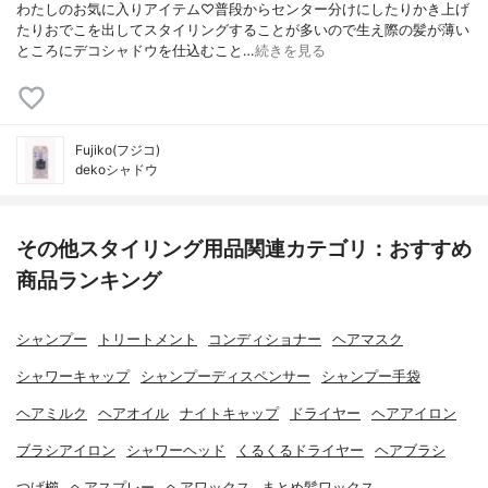
わたしのお気に入りアイテム♡普段からセンター分けにしたりかき上げ
たりおでこを出してスタイリングすることが多いので生え際の髪が薄い
ところにデコシャドウを仕込むこと…
続きを見る
Fujiko(フジコ)
dekoシャドウ
その他スタイリング用品関連カテゴリ：おすすめ
商品ランキング
シャンプー
トリートメント
コンディショナー
ヘアマスク
シャワーキャップ
シャンプーディスペンサー
シャンプー手袋
ヘアミルク
ヘアオイル
ナイトキャップ
ドライヤー
ヘアアイロン
ブラシアイロン
シャワーヘッド
くるくるドライヤー
ヘアブラシ
つげ櫛
ヘアスプレー
ヘアワックス
まとめ髪ワックス