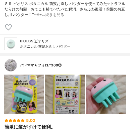
ＳＳ ビオリス ボタニカル 前髪お直し パウダーを使ってみた✨トラブル
だらけの前髪・おでこも秒でべたぺた解消、さらふわ復活！前髪のお直
し用 パウダー！˚˙༓࿇༓…
続きを見る
BIOLISS(ビオリス)
ボタニカル 前髪お直し パウダー
バドママ★フォロバ100◎
5.00
簡単に髪がすけて便利。