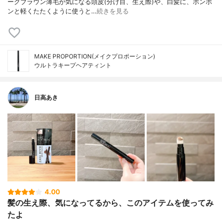
ークブラウン薄毛が気になる頭皮(分け目、生え際)や、白髪に、ポンポ
ンと軽くたたくように使うと…
続きを見る
MAKE PROPORTION(メイクプロポーション)
ウルトラキープヘアティント
日高あき
4.00
髪の生え際、気になってるから、このアイテムを使ってみ
たよ