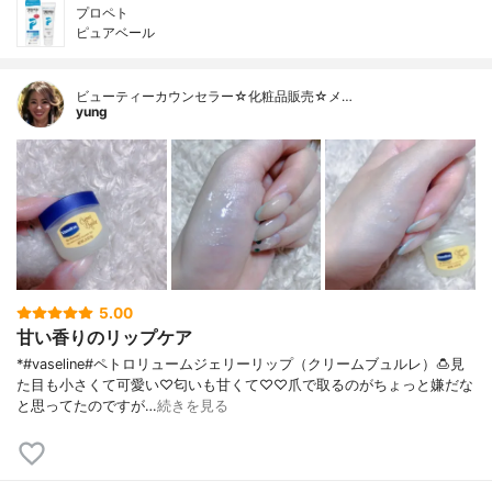
プロペト
ピュアベール
ビューティーカウンセラー☆化粧品販売☆メ…
yung
5.00
甘い香りのリップケア
*#vaseline#ペトロリュームジェリーリップ（クリームブュルレ）🍮⁡見
た目も小さくて可愛い♡匂いも甘くて♡♡⁡爪で取るのがちょっと嫌だな
と思ってたのですが…
続きを見る