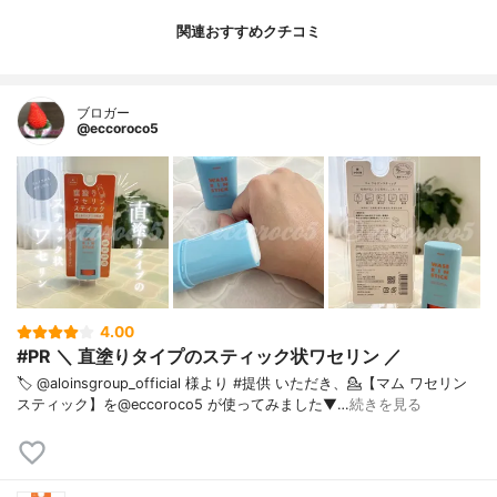
関連おすすめクチコミ
ブロガー
@eccoroco5
4.00
#PR ＼ 直塗りタイプのスティック状ワセリン ／
🏷️ @aloinsgroup_official 様より #提供 いただき、⁡💁【マム ワセリン
スティック】を@eccoroco5 が使ってみました⁡⁡⁡⁡▼⁡…
続きを見る