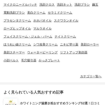
マイクロニードルパッチ
洗顔クロス
洗顔ネット
洗顔ブラシ
繭玉
電動洗顔ブラシ
美白クリーム
セラミドクリーム
プラセンタクリーム
ホホバオイル
スクワランオイル
ローズヒップオイル
マルラオイル
フェイスクリーム・ジェル・バーム
ナイトクリーム
ほうれい線クリーム
シワ改善クリーム
ニキビ塗り薬
美顔ローラー
美顔スチーマー
ウォーターピーリング
リフトアップ美顔器
小顔ベルト
毛穴吸引器
かっさプレート
カテゴリ一覧へ
よく見られている人気おすすめ記事
ホワイトニング歯磨き粉おすすめランキング52選！口コミ