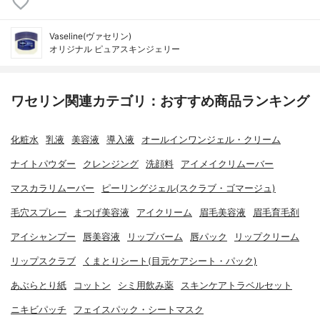
Vaseline(ヴァセリン)
オリジナル ピュアスキンジェリー
ワセリン関連カテゴリ：おすすめ商品ランキング
化粧水
乳液
美容液
導入液
オールインワンジェル・クリーム
ナイトパウダー
クレンジング
洗顔料
アイメイクリムーバー
マスカラリムーバー
ピーリングジェル(スクラブ・ゴマージュ)
毛穴スプレー
まつげ美容液
アイクリーム
眉毛美容液
眉毛育毛剤
アイシャンプー
唇美容液
リップバーム
唇パック
リップクリーム
リップスクラブ
くまとりシート(目元ケアシート・パック)
あぶらとり紙
コットン
シミ用飲み薬
スキンケアトラベルセット
ニキビパッチ
フェイスパック・シートマスク