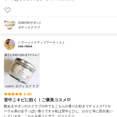
SABON(サボン)
ボディスクラブ
ヘアーメイクアップアーティスト
cos.rioca
5.00
背中ニキビに効く！ご褒美コスメ♡
数あるサボンのスクラブの中でもこちらの香りが好きでチョイス?フロ
ーラル系の女子っぽい香りです☺️私は背中とひじ、かかと等に部分使い
しています。こちらを使うとザラ…
続きを見る