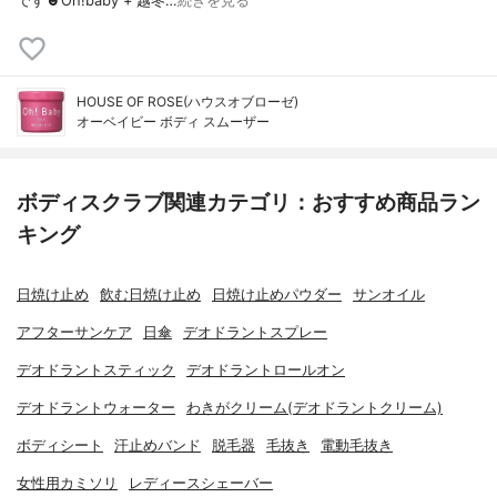
です☻Oh!baby + 越冬…
続きを見る
HOUSE OF ROSE(ハウスオブローゼ)
オーベイビー ボディ スムーザー
ボディスクラブ関連カテゴリ：おすすめ商品ラン
キング
日焼け止め
飲む日焼け止め
日焼け止めパウダー
サンオイル
アフターサンケア
日傘
デオドラントスプレー
デオドラントスティック
デオドラントロールオン
デオドラントウォーター
わきがクリーム(デオドラントクリーム)
ボディシート
汗止めバンド
脱毛器
毛抜き
電動毛抜き
女性用カミソリ
レディースシェーバー