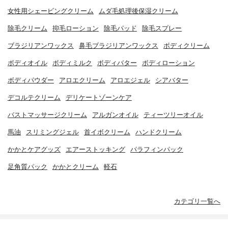
女性用シェービングクリーム
ムダ毛処理後保湿クリーム
除毛クリーム
抑毛ローション
除毛パッド
除毛スプレー
ブラジリアンワックス
鼻毛ブラジリアンワックス
ボディクリーム
ボディオイル
ボディミルク
ボディバター
ボディローション
ボディパウダー
アロエクリーム
アロエジェル
シアバター
デコルテクリーム
デリケートゾーンケア
バストマッサージクリーム
アルガンオイル
ティーツリーオイル
馬油
スリミングジェル
首イボクリーム
ハンドクリーム
かかとケアグッズ
エアーストッキング
パラフィンパック
足角質パック
かかとクリーム
軽石
カテゴリ一覧へ