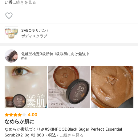
い香…
続きを見る
SABON(サボン)
ボディスクラブ
化粧品検定3級所持 1級取得に向け勉強中
mii
4.00
なめらか肌に
なめらか素肌づくり🌿⁡⁡⁡#SKINFOOD⁡Black Sugar Perfect Essential
Scrub2X⁡210g ¥2,860（税込）⁡⁡⁡…
続きを見る