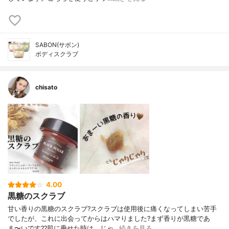
SABON(サボン)
ボディスクラブ
chisato
4.00
黒糖のスクラブ
甘い香りの黒糖のスクラブ?スクラブは使用後に痛くなってしまい苦手
でしたが、これに出会ってからはハマりました?まず香りが黒糖であ
ま〜いです??肌に乗せた時は、じゃ…
続きを見る