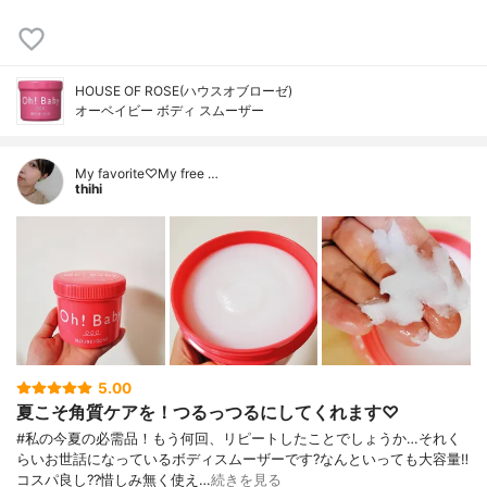
HOUSE OF ROSE(ハウスオブローゼ)
オーベイビー ボディ スムーザー
My favorite♡My free …
thihi
5.00
夏こそ角質ケアを！つるっつるにしてくれます♡
#私の今夏の必需品！もう何回、リピートしたことでしょうか…それく
らいお世話になっているボディスムーザーです?なんといっても大容量‼️
コスパ良し??惜しみ無く使え…
続きを見る