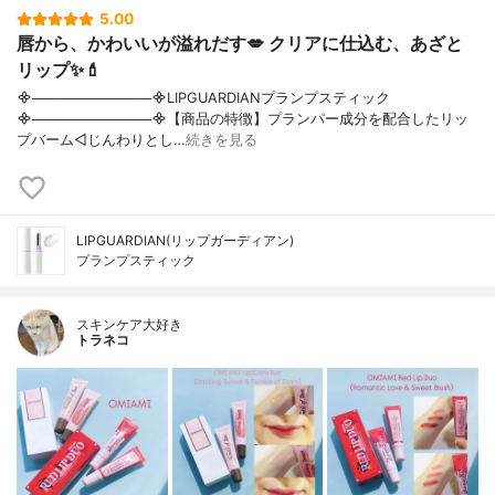
5.00
唇から、かわいいが溢れだす💋 クリアに仕込む、あざと
リップ✨💄
᯽────────────᯽LIPGUARDIANプランプスティック
᯽────────────᯽【商品の特徴】プランパー成分を配合したリッ
プバーム◁じんわりとし…
続きを見る
LIPGUARDIAN(リップガーディアン)
プランプスティック
スキンケア大好き
トラネコ