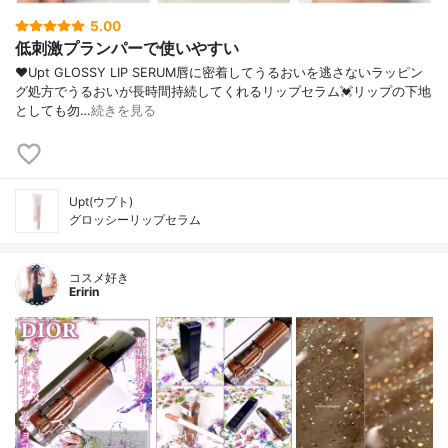
5.00
低刺激プランパーで使いやすい
❤︎⁡Upt GLOSSY LIP SERUM唇に密着してうるおいを逃さないラッピン
グ処方でうるおいが長時間持続してくれるリップセラム💓⁡リップの下地
としても勿…
続きを見る
Upt(ウプト)
グロッシーリップセラム
コスメ好き
Eririn