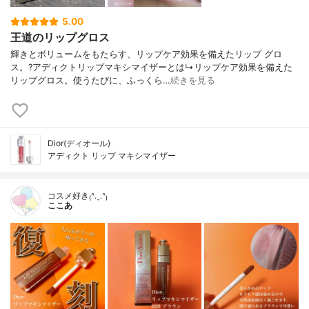
5.00
王道のリップグロス
輝きとボリュームをもたらす、リップケア効果を備えたリップ グロ
ス。?アディクトリップマキシマイザーとは↳リップケア効果を備えた
リップグロス。使うたびに、ふっくら…
続きを見る
Dior(ディオール)
アディクト リップ マキシマイザー
コスメ好き₍ᐢ.ˬ.ᐢ₎
ここあ