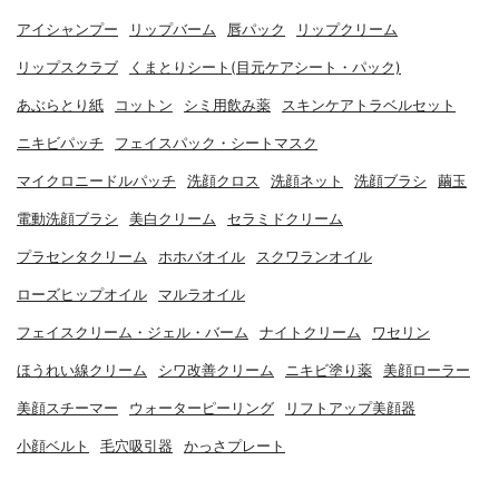
アイシャンプー
リップバーム
唇パック
リップクリーム
リップスクラブ
くまとりシート(目元ケアシート・パック)
あぶらとり紙
コットン
シミ用飲み薬
スキンケアトラベルセット
ニキビパッチ
フェイスパック・シートマスク
マイクロニードルパッチ
洗顔クロス
洗顔ネット
洗顔ブラシ
繭玉
電動洗顔ブラシ
美白クリーム
セラミドクリーム
プラセンタクリーム
ホホバオイル
スクワランオイル
ローズヒップオイル
マルラオイル
フェイスクリーム・ジェル・バーム
ナイトクリーム
ワセリン
ほうれい線クリーム
シワ改善クリーム
ニキビ塗り薬
美顔ローラー
美顔スチーマー
ウォーターピーリング
リフトアップ美顔器
小顔ベルト
毛穴吸引器
かっさプレート