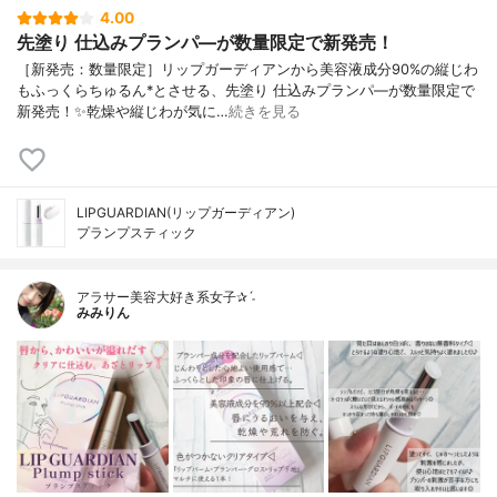
4.00
先塗り 仕込みプランパ―が数量限定で新発売！
［新発売：数量限定］リップガーディアンから美容液成分90%の縦じわ
もふっくらちゅるん*とさせる、先塗り 仕込みプランパ―が数量限定で
新発売！✨乾燥や縦じわが気に…
続きを見る
LIPGUARDIAN(リップガーディアン)
プランプスティック
アラサー美容大好き系女子✰ˊ˗
みみりん