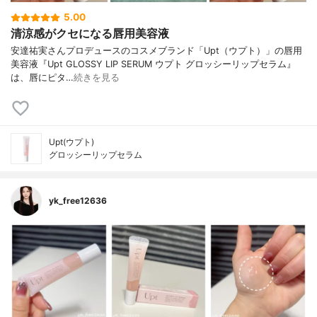
5.00
清涼感がクセになる唇用美容液
安達祐実さんプロデュースのコスメブランド「Upt（ウプト）」の唇用
美容液『Upt GLOSSY LIP SERUM ウプト グロッシーリップセラム』
は、唇にピタ…
続きを見る
Upt(ウプト)
グロッシーリップセラム
yk_free12636