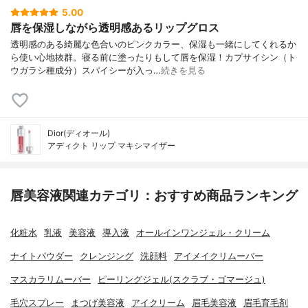
5.00
唇を保湿しながら透明感あるリップグロス
透明感のある綺麗な色合いのピンクカラー、保湿も一緒にしてくれるか
ら使い心地抜群。寝る前に塗ったりもして唇を保湿！カプサイシン（ト
ウガラシ種成分）スパイシーが入っ…
続きを見る
Dior(ディオール)
アディクト リップ マキシマイザー
唇美容液関連カテゴリ：おすすめ商品ランキング
化粧水
乳液
美容液
導入液
オールインワンジェル・クリーム
ナイトパウダー
クレンジング
洗顔料
アイメイクリムーバー
マスカラリムーバー
ピーリングジェル(スクラブ・ゴマージュ)
毛穴スプレー
まつげ美容液
アイクリーム
眉毛美容液
眉毛育毛剤