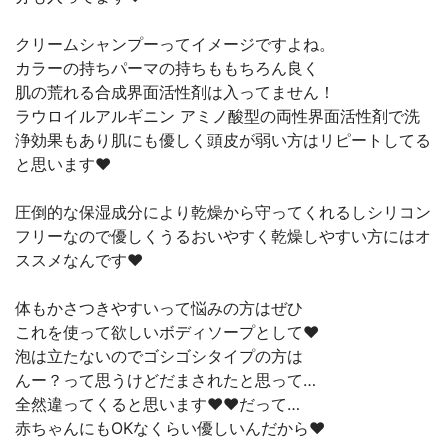
クリームシャンプーってイメージですよね。
カラーの持ちパーマの持ちももちろん良く
肌の荒れる合成界面活性剤は入ってません！
ラウロイルアルギニン アミノ酸型の両性界面活性剤で洗
浄効果もあり肌にも優しく頭皮が弱い方はリピートしてる
と思います❤︎
圧倒的な保湿成分により乾燥から守ってくれるしシリコン
フリーなので優しくうるおいやすく乾燥しやすい方にはオ
ススメなんです❤︎
体もかさつきやすいって悩みの方はぜひ
これを使って欲しいボディソープとして❤︎
泡は立たないのでゴシゴシタイプの方は
んー？って思うけどだまされたと思って…
全然違ってくると思います❤︎❤︎だって…
赤ちゃんにもOKなくらい優しいんだから❤︎