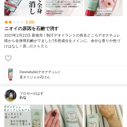
2.00
ニオイの原因を石鹸で消す
2021年2月22日 新発売！ 制汗デオドラントの有名どころ デオナチュレ
様から全身用石鹸がでました? 天然成分をメインに、余分な香りや色づ
けはなし！ 原…
続きを見る
Deonatulle(デオナチュレ)
直ヌリジェル石けん
ブロガーのはず
れな