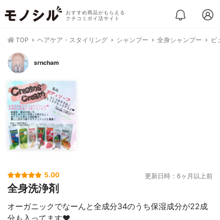
おすすめ商品がもらえる
クチコミポイ活サイト
TOP
ヘアケア・スタイリング
シャンプー
全身シャンプー
ビ
srncham
5.00
更新日時：6ヶ月以上前
全身洗浄剤
オーガニックでなーんと全成分34のうち保湿成分が22成
分も入ってます❤︎