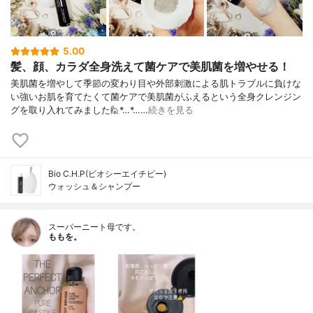
5.00
髪、顔、カラダ全身洗えて菌ケアで美肌菌を増やせる！
美肌菌を増やして季節の変わり目や外部刺激による肌トラブルに負けな
い強いお肌を育てたくて菌ケアで美肌菌がふえるという全身クレンジン
グを取り入れてみました🙋*…*……
続きを見る
Bio C.H.P(ビオシーエイチピー)
ウォッシュ＆シャンプー
スーパーニート母です。
ももを。