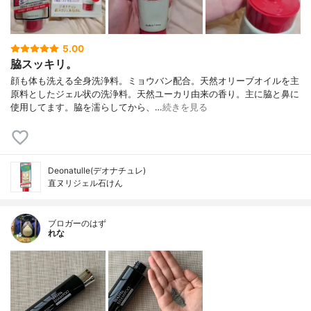
5.00
脇スッキリ。
顔も体も洗える全身洗浄料。ミョウバン配合。天然オリーブオイルを主
原料としたジェル状の洗浄料。天然ユーカリ由来の香り。主に脇と鼻に
使用してます。脇を濡らしてから、…
続きを見る
Deonatulle(デオナチュレ)
直ヌリジェル石けん
ブロガーのはず
れな