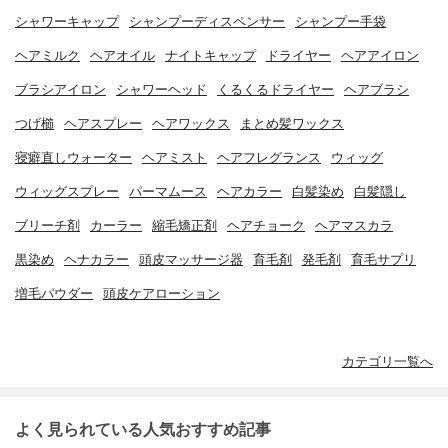
シャワーキャップ
シャンプーディスペンサー
シャンプー手袋
ヘアミルク
ヘアオイル
ナイトキャップ
ドライヤー
ヘアアイロン
ブラシアイロン
シャワーヘッド
くるくるドライヤー
ヘアブラシ
つげ櫛
ヘアスプレー
ヘアワックス
まとめ髪ワックス
寝癖直しウォーター
ヘアミスト
ヘアフレグランス
ウィッグ
ウィッグスプレー
パーマムース
ヘアカラー
白髪染め
白髪隠し
ブリーチ剤
カーラー
縮毛矯正剤
ヘアチョーク
ヘアマスカラ
黒染め
ヘナカラー
頭皮マッサージ器
育毛剤
発毛剤
育毛サプリ
増毛パウダー
頭皮ケアローション
カテゴリ一覧へ
よく見られている人気おすすめ記事