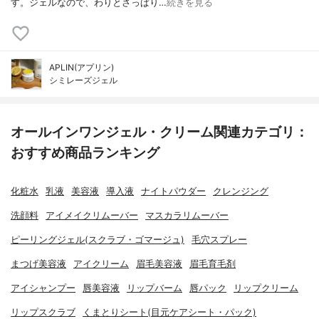
す。ジェルなので、わりとさっぱり…
続きを見る
APLIN(アプリン)
シミレーズジェル
オールインワンジェル・クリーム関連カテゴリ：
おすすめ商品ランキング
化粧水
乳液
美容液
導入液
ナイトパウダー
クレンジング
洗顔料
アイメイクリムーバー
マスカラリムーバー
ピーリングジェル(スクラブ・ゴマージュ)
毛穴スプレー
まつげ美容液
アイクリーム
眉毛美容液
眉毛育毛剤
アイシャンプー
唇美容液
リップバーム
唇パック
リップクリーム
リップスクラブ
くまとりシート(目元ケアシート・パック)