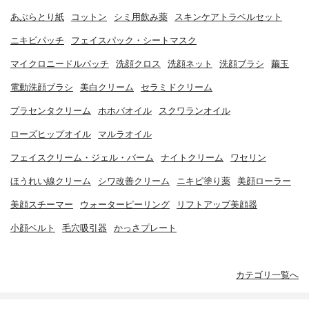
あぶらとり紙
コットン
シミ用飲み薬
スキンケアトラベルセット
ニキビパッチ
フェイスパック・シートマスク
マイクロニードルパッチ
洗顔クロス
洗顔ネット
洗顔ブラシ
繭玉
電動洗顔ブラシ
美白クリーム
セラミドクリーム
プラセンタクリーム
ホホバオイル
スクワランオイル
ローズヒップオイル
マルラオイル
フェイスクリーム・ジェル・バーム
ナイトクリーム
ワセリン
ほうれい線クリーム
シワ改善クリーム
ニキビ塗り薬
美顔ローラー
美顔スチーマー
ウォーターピーリング
リフトアップ美顔器
小顔ベルト
毛穴吸引器
かっさプレート
カテゴリ一覧へ