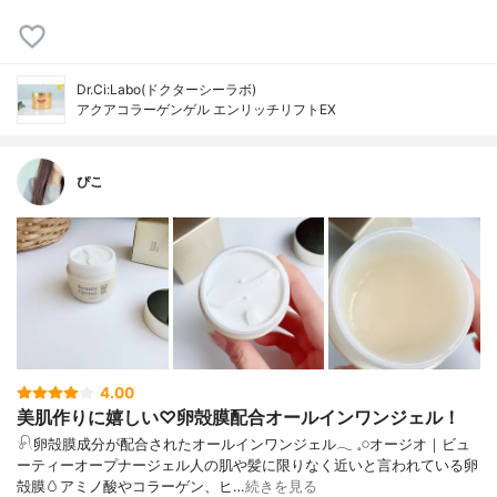
Dr.Ci:Labo(ドクターシーラボ)
アクアコラーゲンゲル エンリッチリフトEX
ぴこ
4.00
美肌作りに嬉しい♡卵殻膜配合オールインワンジェル！
𓍯卵殻膜成分が配合されたオールインワンジェル𓂃 𓈒𓏸オージオ｜ビュ
ーティーオープナージェル人の肌や髪に限りなく近いと言われている卵
殻膜🥚アミノ酸やコラーゲン、ヒ…
続きを見る