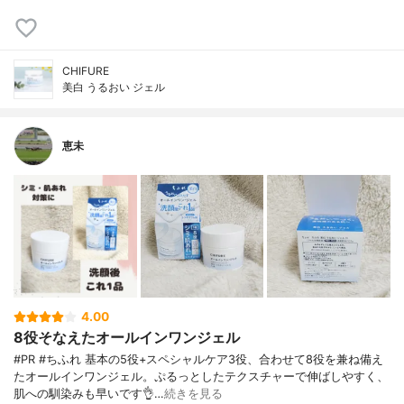
CHIFURE
美白 うるおい ジェル
恵未
4.00
8役そなえたオールインワンジェル
#PR #ちふれ 基本の5役+スペシャルケア3役、合わせて8役を兼ね備え
たオールインワンジェル。ぷるっとしたテクスチャーで伸ばしやすく、
肌への馴染みも早いです👌…
続きを見る