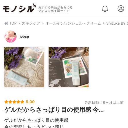
おすすめ商品がもらえる
クチコミポイ活サイト
TOP
スキンケア
オールインワンジェル・クリーム
Shizuka
jobsp
5.00
更新日時：6ヶ月以上前
ゲルだからさっぱり目の使用感 今...
ゲルだからさっぱり目の使用感
今の季節にちょうどいい感じ