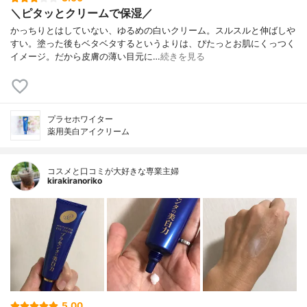
＼ピタッとクリームで保湿／
かっちりとはしていない、ゆるめの白いクリーム。スルスルと伸ばしや
すい。塗った後もベタベタするというよりは、ぴたっとお肌にくっつく
イメージ。だから皮膚の薄い目元に…
続きを見る
プラセホワイター
薬用美白アイクリーム
コスメと口コミが大好きな専業主婦
kirakiranoriko
5.00