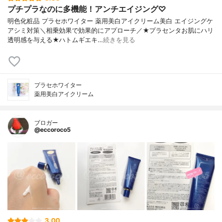
プチプラなのに多機能！アンチエイジング♡
明色化粧品 プラセホワイター 薬用美白アイクリーム美白 エイジングケ
アシミ対策＼相乗効果で効果的にアプローチ／★プラセンタお肌にハリ
透明感を与える★ハトムギエキ…
続きを見る
プラセホワイター
薬用美白アイクリーム
ブロガー
@eccoroco5
3.00