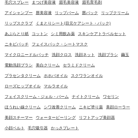
毛穴スプレー
まつげ美容液
眉毛美容液
眉毛育毛剤
アイシャンプー
唇美容液
リップバーム
唇パック
リップクリーム
リップスクラブ
くまとりシート(目元ケアシート・パック)
あぶらとり紙
コットン
シミ用飲み薬
スキンケアトラベルセット
ニキビパッチ
フェイスパック・シートマスク
マイクロニードルパッチ
洗顔クロス
洗顔ネット
洗顔ブラシ
繭玉
電動洗顔ブラシ
美白クリーム
セラミドクリーム
プラセンタクリーム
ホホバオイル
スクワランオイル
ローズヒップオイル
マルラオイル
フェイスクリーム・ジェル・バーム
ナイトクリーム
ワセリン
ほうれい線クリーム
シワ改善クリーム
ニキビ塗り薬
美顔ローラー
美顔スチーマー
ウォーターピーリング
リフトアップ美顔器
小顔ベルト
毛穴吸引器
かっさプレート