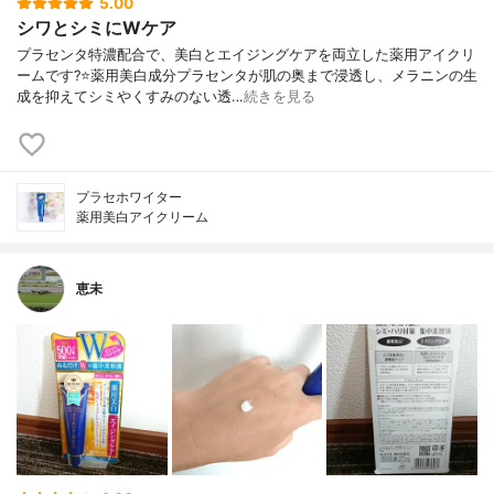
5.00
シワとシミにWケア
プラセンタ特濃配合で、美白とエイジングケアを両立した薬用アイクリ
ームです?⭐薬用美白成分プラセンタが肌の奥まで浸透し、メラニンの生
成を抑えてシミやくすみのない透…
続きを見る
プラセホワイター
薬用美白アイクリーム
恵未