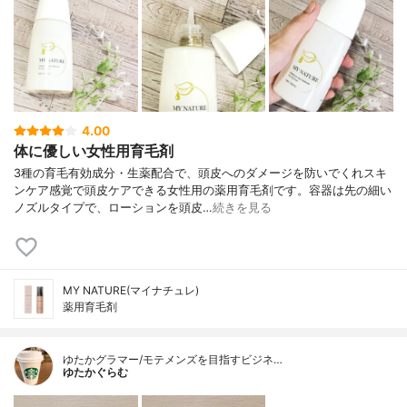
4.00
体に優しい女性用育毛剤
3種の育毛有効成分・生薬配合で、頭皮へのダメージを防いでくれスキ
ンケア感覚で頭皮ケアできる女性用の薬用育毛剤です。容器は先の細い
ノズルタイプで、ローションを頭皮…
続きを見る
MY NATURE(マイナチュレ)
薬用育毛剤
ゆたかグラマー/モテメンズを目指すビジネ…
ゆたかぐらむ