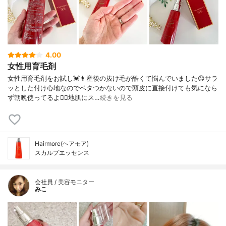
4.00
女性用育毛剤
女性用育毛剤をお試し💓👩産後の抜け毛が酷くて悩んでいました😟サラ
ッとした付け心地なのでベタつかないので頭皮に直接付けても気になら
ず朝晩使ってるよ🙆‍♀️地肌にス…
続きを見る
Hairmore(ヘアモア)
スカルプエッセンス
会社員 / 美容モニター
みこ