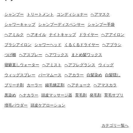
シャンプー
トリートメント
コンディショナー
ヘアマスク
シャワーキャップ
シャンプーディスペンサー
シャンプー手袋
ヘアミルク
ヘアオイル
ナイトキャップ
ドライヤー
ヘアアイロン
ブラシアイロン
シャワーヘッド
くるくるドライヤー
ヘアブラシ
つげ櫛
ヘアスプレー
ヘアワックス
まとめ髪ワックス
寝癖直しウォーター
ヘアミスト
ヘアフレグランス
ウィッグ
ウィッグスプレー
パーマムース
ヘアカラー
白髪染め
白髪隠し
ブリーチ剤
カーラー
縮毛矯正剤
ヘアチョーク
ヘアマスカラ
黒染め
ヘナカラー
頭皮マッサージ器
育毛剤
発毛剤
育毛サプリ
増毛パウダー
頭皮ケアローション
カテゴリ一覧へ