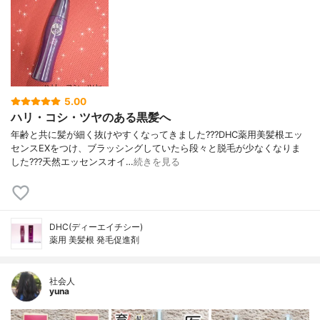
5.00
ハリ・コシ・ツヤのある黒髪へ
年齢と共に髪が細く抜けやすくなってきました???DHC薬用美髪根エッ
センスEXをつけ、ブラッシングしていたら段々と脱毛が少なくなりま
した???天然エッセンスオイ…
続きを見る
DHC(ディーエイチシー)
薬用 美髪根 発毛促進剤
社会人
yuna