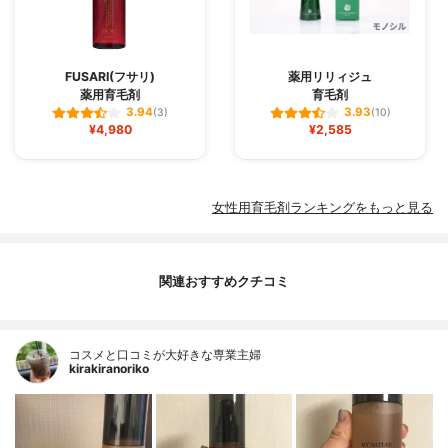
FUSARI(フサリ)
薬用リリィジュ
薬用育毛剤
育毛剤
3.94
3.93
(3)
(10)
¥4,980
¥2,585
女性用育毛剤ランキングをもっと見る
関連おすすめクチコミ
コスメと口コミが大好きな専業主婦
kirakiranoriko