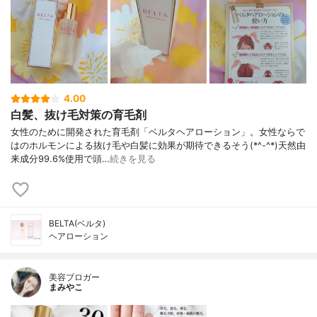
4.00
白髪、抜け毛対策の育毛剤
女性のために開発された育毛剤「ベルタヘアローション」。女性ならで
はのホルモンによる抜け毛や白髪に効果が期待できるそう(*^-^*)天然由
来成分99.6%使用で頭…
続きを見る
BELTA(ベルタ)
ヘアローション
美容ブロガー
まみやこ