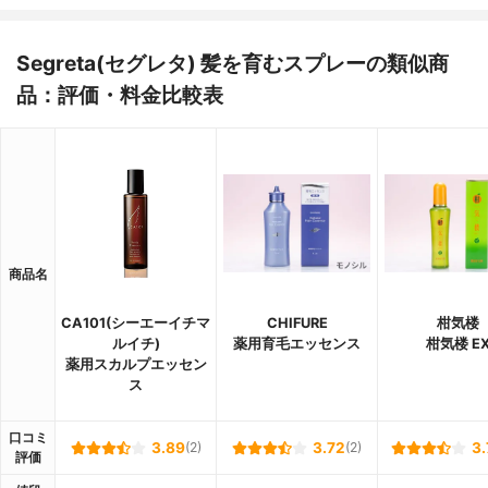
Segreta(セグレタ) 髪を育むスプレーの類似商
品：評価・料金比較表
商品名
CA101(シーエーイチマ
CHIFURE
柑気楼
ルイチ)
薬用育毛エッセンス
柑気楼 E
薬用スカルプエッセン
ス
口コミ
3.89
(2)
3.72
(2)
3.
評価