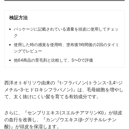
検証方法
パッケージに記載されている適量を頭皮に使用してチェッ
ク
使用した時の感覚を使用時、塗布後1時間後の2回のタイミ
ングでレビュー
他64商品の育毛剤と比較して、S〜Dで評価
西洋オトギリソウ由来の『t-フラバノン(トランス-3,4’-ジ
メチル-3-ヒドロキシフラバノン)』は、毛母細胞を増やし
て、太く抜けにくい髪を育てる有効成分です。
さらに、『センブリエキス(スエルチアマリンKI)』が頭皮
の血行を改善し、『カンゾウエキス(β-グリチルレチン
酸)』が頭皮を保湿します。