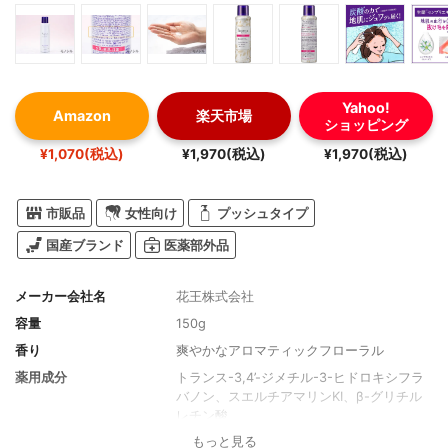
Yahoo!
Amazon
楽天市場
ショッピング
¥1,070(税込)
¥1,970(税込)
¥1,970(税込)
市販品
女性向け
プッシュタイプ
国産ブランド
医薬部外品
メーカー会社名
花王株式会社
容量
150g
香り
爽やかなアロマティックフローラル
薬用成分
トランス-3,4’-ジメチル-3-ヒドロキシフラ
バノン、スエルチアマリンKI、β-グリチル
レチン酸
もっと見る
全成分
トランス-3,4’-ジメチル-3-ヒドロキシフラ