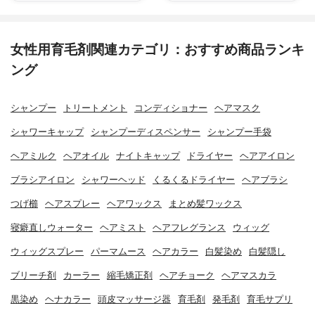
女性用育毛剤関連カテゴリ：おすすめ商品ランキ
ング
シャンプー
トリートメント
コンディショナー
ヘアマスク
シャワーキャップ
シャンプーディスペンサー
シャンプー手袋
ヘアミルク
ヘアオイル
ナイトキャップ
ドライヤー
ヘアアイロン
ブラシアイロン
シャワーヘッド
くるくるドライヤー
ヘアブラシ
つげ櫛
ヘアスプレー
ヘアワックス
まとめ髪ワックス
寝癖直しウォーター
ヘアミスト
ヘアフレグランス
ウィッグ
ウィッグスプレー
パーマムース
ヘアカラー
白髪染め
白髪隠し
ブリーチ剤
カーラー
縮毛矯正剤
ヘアチョーク
ヘアマスカラ
黒染め
ヘナカラー
頭皮マッサージ器
育毛剤
発毛剤
育毛サプリ