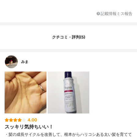
バノン、スエルチアマリンKI、β-グリチル
レチン酸、エタノール、水、二酸化炭素、
記載情報ミス報告
無水エタノール、ユーカリエキス、ローズ
水、ローヤルゼリーエキス、黄杞エキス、
メントール、BG、ヒドロキシプロピルセル
ロース、乳酸、香料
クチコミ・評判(5)
みま
4.00
スッキリ気持ちいい！
・髪の成長サイクルを改善して、根本からハリコシある太い髪を育てて