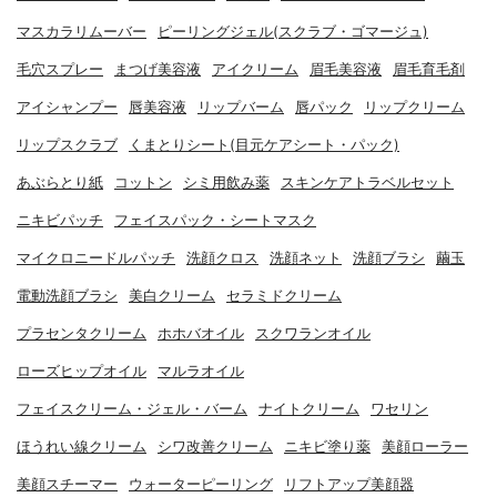
マスカラリムーバー
ピーリングジェル(スクラブ・ゴマージュ)
毛穴スプレー
まつげ美容液
アイクリーム
眉毛美容液
眉毛育毛剤
アイシャンプー
唇美容液
リップバーム
唇パック
リップクリーム
リップスクラブ
くまとりシート(目元ケアシート・パック)
あぶらとり紙
コットン
シミ用飲み薬
スキンケアトラベルセット
ニキビパッチ
フェイスパック・シートマスク
マイクロニードルパッチ
洗顔クロス
洗顔ネット
洗顔ブラシ
繭玉
電動洗顔ブラシ
美白クリーム
セラミドクリーム
プラセンタクリーム
ホホバオイル
スクワランオイル
ローズヒップオイル
マルラオイル
フェイスクリーム・ジェル・バーム
ナイトクリーム
ワセリン
ほうれい線クリーム
シワ改善クリーム
ニキビ塗り薬
美顔ローラー
美顔スチーマー
ウォーターピーリング
リフトアップ美顔器