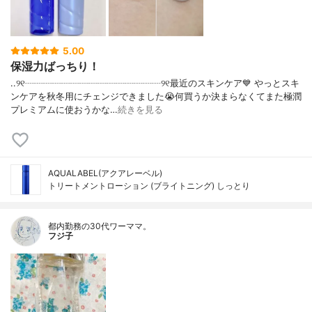
5.00
保湿力ばっちり！
..୨୧┈┈┈┈┈┈┈┈┈┈┈┈┈┈┈୨୧最近のスキンケア💙 やっとスキ
ンケアを秋冬用にチェンジできました😭何買うか決まらなくてまた極潤
プレミアムに使おうかな…
続きを見る
AQUALABEL(アクアレーベル)
トリートメントローション (ブライトニング) しっとり
都内勤務の30代ワーママ。
フジ子