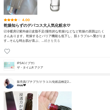
4.00
乾燥知らずのデパコス大人気化粧水♡
☑︎冷暖房☑︎紫外線☑︎皮脂不足(慢性的な乾燥)などなど乾燥の原因はたく
さんあります。乾燥するとバリア機能も低下し、肌トラブルへ繋がりま
す…そんな時お肌が喜ぶ、…
続きを見る
IPSA(イプサ)
ザ・タイムR アクア
販売員/プチプラ/ドラコス/化粧品検定2…
muu❤︎