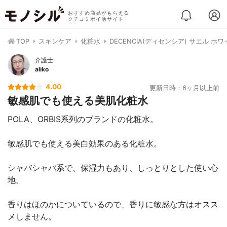
おすすめ商品がもらえる
クチコミポイ活サイト
TOP
スキンケア
化粧水
DECENCIA(ディセンシア) サエル 
介護士
aliko
4.00
更新日時：6ヶ月以上前
敏感肌でも使える美肌化粧水
POLA、ORBIS系列のブランドの化粧水。
敏感肌でも使える美白効果のある化粧水。
シャバシャバ系で、保湿力もあり、しっとりとした使い心
地。
香りはほのかについているので、香りに敏感な方はオスス
メしません。