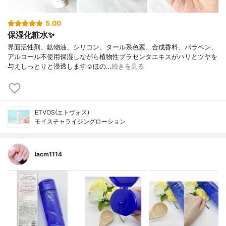
5.00
保湿化粧水✨
界面活性剤、鉱物油、シリコン、タール系色素、合成香料、パラベン、
アルコール不使用保湿しながら植物性プラセンタエキスがハリとツヤを
与えしっとりと浸透します☺︎ほの…
続きを見る
ETVOS(エトヴォス)
モイスチャライジングローション
lacm1114