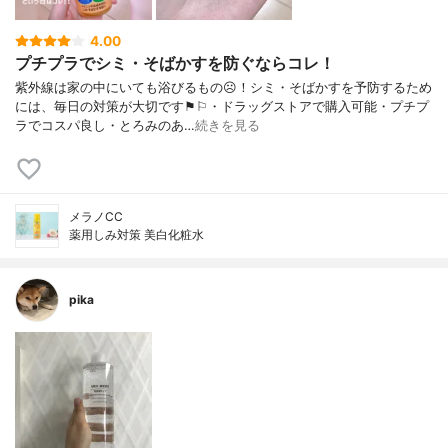
4.00
プチプラでシミ・そばかすを防ぐならコレ！
紫外線は家の中にいても浴びるもの☹︎！シミ・そばかすを予防するため
には、毎日の対策が大切です⚑︎⚐︎・ドラッグストアで購入可能・プチプ
ラでコスパ良し・とろみのあ…
続きを見る
メラノCC
薬用しみ対策 美白化粧水
pika