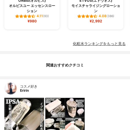
ORBIS(オルビス)
ETVOS(エトヴォス)
オルビスユー エッセンスロー
モイスチャライジングローショ
ション
ン
4.11
4.08
(93)
(386)
¥980
¥2,992
化粧水ランキングをもっと見る
関連おすすめクチコミ
コスメ好き
Eririn