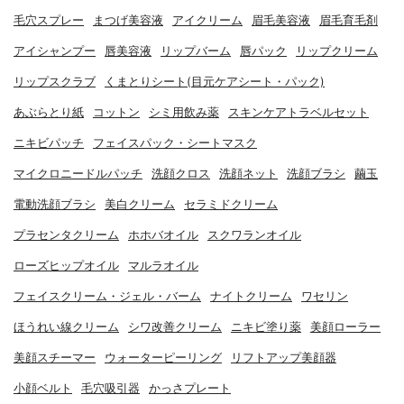
毛穴スプレー
まつげ美容液
アイクリーム
眉毛美容液
眉毛育毛剤
アイシャンプー
唇美容液
リップバーム
唇パック
リップクリーム
リップスクラブ
くまとりシート(目元ケアシート・パック)
あぶらとり紙
コットン
シミ用飲み薬
スキンケアトラベルセット
ニキビパッチ
フェイスパック・シートマスク
マイクロニードルパッチ
洗顔クロス
洗顔ネット
洗顔ブラシ
繭玉
電動洗顔ブラシ
美白クリーム
セラミドクリーム
プラセンタクリーム
ホホバオイル
スクワランオイル
ローズヒップオイル
マルラオイル
フェイスクリーム・ジェル・バーム
ナイトクリーム
ワセリン
ほうれい線クリーム
シワ改善クリーム
ニキビ塗り薬
美顔ローラー
美顔スチーマー
ウォーターピーリング
リフトアップ美顔器
小顔ベルト
毛穴吸引器
かっさプレート