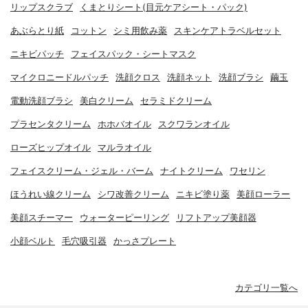
リップスクラブ
くまとりシート(目元ケアシート・パック)
あぶらとり紙
コットン
シミ用飲み薬
スキンケアトラベルセット
ニキビパッチ
フェイスパック・シートマスク
マイクロニードルパッチ
洗顔クロス
洗顔ネット
洗顔ブラシ
繭玉
電動洗顔ブラシ
美白クリーム
セラミドクリーム
プラセンタクリーム
ホホバオイル
スクワランオイル
ローズヒップオイル
マルラオイル
フェイスクリーム・ジェル・バーム
ナイトクリーム
ワセリン
ほうれい線クリーム
シワ改善クリーム
ニキビ塗り薬
美顔ローラー
美顔スチーマー
ウォーターピーリング
リフトアップ美顔器
小顔ベルト
毛穴吸引器
かっさプレート
カテゴリ一覧へ