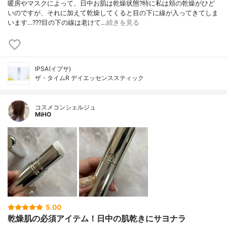
暖房やマスクによって、日中お肌は乾燥状態?特に私は頬の乾燥がひど
いのですが、それに加えて乾燥してくると目の下に線が入ってきてしま
います…???目の下の線は老けて…
続きを見る
IPSA(イプサ)
ザ・タイムR デイエッセンススティック
コスメコンシェルジュ
MiHO
5.00
乾燥肌の必須アイテム！日中の肌乾きにサヨナラ