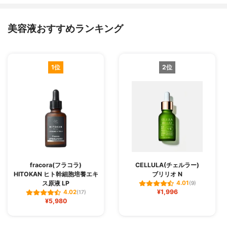
美容液おすすめランキング
1位
2位
fracora(フラコラ)
CELLULA(チェルラー)
HITOKAN ヒト幹細胞培養エキ
ブリリオ N
ス原液 LP
4.01
(9)
¥1,996
4.02
(17)
¥5,980