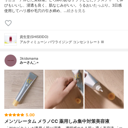
びもいいし、浸透も良く、肌なじみがいい。うるおいたっぷり。3日感
使用してハリ感や毛穴の引き締め、…
続きを見る
資生堂(SHISEIDO)
アルティミューン パワライジング コンセントレート III
3kidsmama
みーさん¨̮⸝⋆
5.00
メンソレータム メラノCC 薬用しみ集中対策美容液