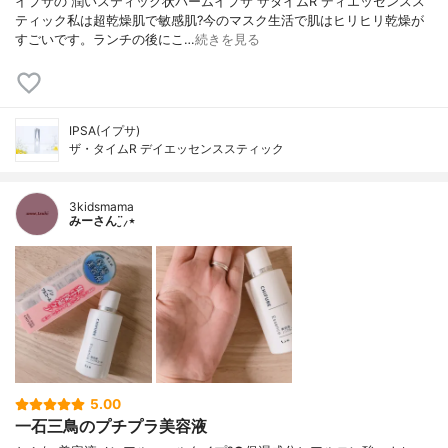
イプサの 潤いスティック状バームイプサ ザタイムR ディエッセンスス
ティック私は超乾燥肌で敏感肌?今のマスク生活で肌はヒリヒリ乾燥が
すごいです。ランチの後にこ…
続きを見る
IPSA(イプサ)
ザ・タイムR デイエッセンススティック
3kidsmama
みーさん¨̮⸝⋆
5.00
一石三鳥のプチプラ美容液