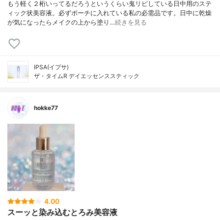
もう軽く２桁いってるだろうというくらい鬼リピしている日中用のステ
ィック状美容液。必ずポーチに入れている私の必需品です。日中に乾燥
が気になったらメイクの上から塗り…
続きを見る
IPSA(イプサ)
ザ・タイムR デイエッセンススティック
hokke77
4.00
スーッと染み込むとろみ美容液