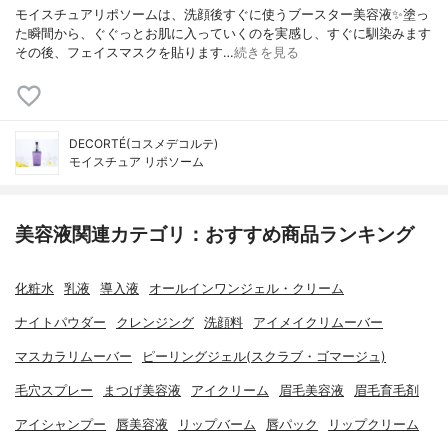
モイスチュアリポソームは、洗顔後すぐに使うブースター美容液✨塗っ
た瞬間から、ぐぐっとお肌に入っていくのを実感し、すぐに馴染みます
その後、フェイスマスクを貼ります…
続きを見る
DECORTÉ(コスメデコルテ)
モイスチュア リポソーム
美容液関連カテゴリ：おすすめ商品ランキング
化粧水
乳液
導入液
オールインワンジェル・クリーム
ナイトパウダー
クレンジング
洗顔料
アイメイクリムーバー
マスカラリムーバー
ピーリングジェル(スクラブ・ゴマージュ)
毛穴スプレー
まつげ美容液
アイクリーム
眉毛美容液
眉毛育毛剤
アイシャンプー
唇美容液
リップバーム
唇パック
リップクリーム