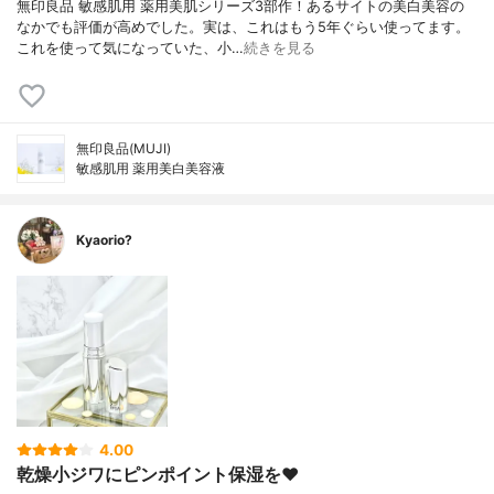
無印良品 敏感肌用 薬用美肌シリーズ3部作！あるサイトの美白美容の
なかでも評価が高めでした。実は、これはもう5年ぐらい使ってます。
これを使って気になっていた、小…
続きを見る
無印良品(MUJI)
敏感肌用 薬用美白美容液
Kyaorio?
4.00
乾燥小ジワにピンポイント保湿を❤️