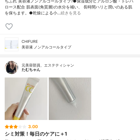
ちふれ 美容液ノンアルコールタイプ?●保湿成分ヒアルロン酸・トレハ
ロース配合 肌表面(角質層)の水分を補い、 長時間ハリと潤いのある肌
を保ちます。●乾燥による小…
続きを見る
CHIFURE
美容液 ノンアルコールタイプ
元美容部員、エステティシャン
たむちゃん
3.00
シミ対策！毎日のケアに＋1