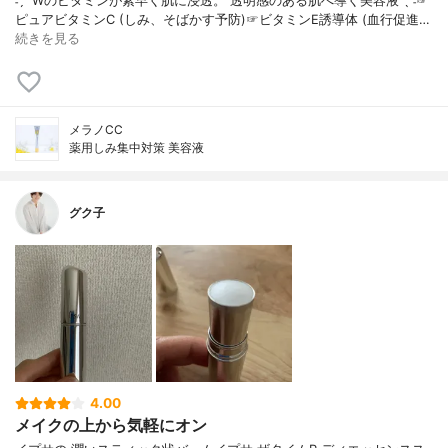
˗ˏˋ Wのビタミンが素早く肌に浸透。 透明感のある肌へ導く美容液 ˎˊ˗☞
ピュアビタミンC (しみ、そばかす予防)☞ビタミンE誘導体 (血行促進…
続きを見る
メラノCC
薬用しみ集中対策 美容液
グク子
4.00
メイクの上から気軽にオン