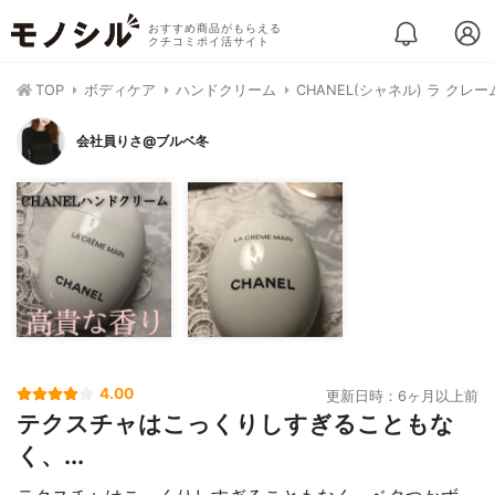
おすすめ商品がもらえる
クチコミポイ活サイト
TOP
ボディケア
ハンドクリーム
CHANEL(シャネル) ラ クレ
会社員りさ@ブルベ冬
4.00
更新日時：6ヶ月以上前
テクスチャはこっくりしすぎることもな
く、...