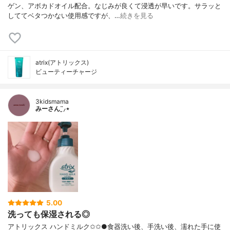
ゲン、アボカドオイル配合。なじみが良くて浸透が早いです。サラッと
しててベタつかない使用感ですが、…
続きを見る
atrix(アトリックス)
ビューティーチャージ
3kidsmama
みーさん¨̮⸝⋆
5.00
洗っても保湿される◎
アトリックス ハンドミルク✩✩●食器洗い後、手洗い後、濡れた手に使