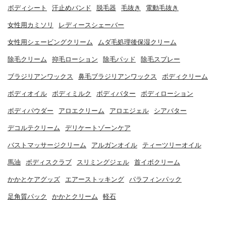
ボディシート
汗止めバンド
脱毛器
毛抜き
電動毛抜き
女性用カミソリ
レディースシェーバー
女性用シェービングクリーム
ムダ毛処理後保湿クリーム
除毛クリーム
抑毛ローション
除毛パッド
除毛スプレー
ブラジリアンワックス
鼻毛ブラジリアンワックス
ボディクリーム
ボディオイル
ボディミルク
ボディバター
ボディローション
ボディパウダー
アロエクリーム
アロエジェル
シアバター
デコルテクリーム
デリケートゾーンケア
バストマッサージクリーム
アルガンオイル
ティーツリーオイル
馬油
ボディスクラブ
スリミングジェル
首イボクリーム
かかとケアグッズ
エアーストッキング
パラフィンパック
足角質パック
かかとクリーム
軽石