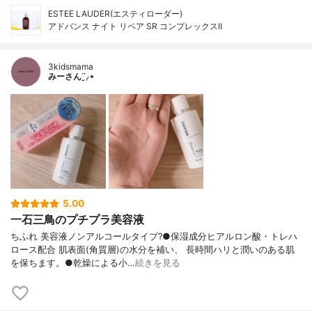
ESTEE LAUDER(エスティローダー)
アドバンス ナイト リペア SR コンプレックスⅡ
3kidsmama
みーさん¨̮⸝⋆
5.00
一石三鳥のプチプラ美容液
ちふれ 美容液ノンアルコールタイプ?●保湿成分ヒアルロン酸・トレハ
ロース配合 肌表面(角質層)の水分を補い、 長時間ハリと潤いのある肌
を保ちます。●乾燥による小…
続きを見る