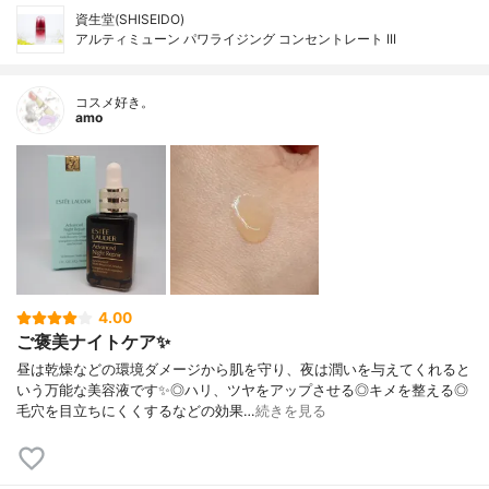
資生堂(SHISEIDO)
アルティミューン パワライジング コンセントレート III
コスメ好き。
amo
4.00
ご褒美ナイトケア✨
昼は乾燥などの環境ダメージから肌を守り、夜は潤いを与えてくれると
いう万能な美容液です✨◎ハリ、ツヤをアップさせる◎キメを整える◎
毛穴を目立ちにくくするなどの効果…
続きを見る