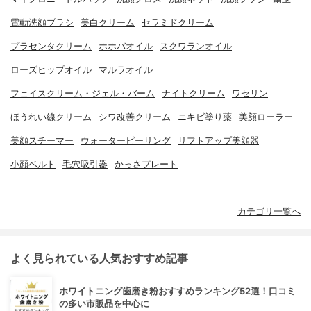
電動洗顔ブラシ
美白クリーム
セラミドクリーム
プラセンタクリーム
ホホバオイル
スクワランオイル
ローズヒップオイル
マルラオイル
フェイスクリーム・ジェル・バーム
ナイトクリーム
ワセリン
ほうれい線クリーム
シワ改善クリーム
ニキビ塗り薬
美顔ローラー
美顔スチーマー
ウォーターピーリング
リフトアップ美顔器
小顔ベルト
毛穴吸引器
かっさプレート
カテゴリ一覧へ
よく見られている人気おすすめ記事
ホワイトニング歯磨き粉おすすめランキング52選！口コミ
の多い市販品を中心に