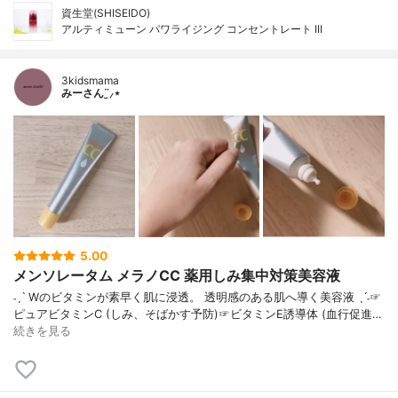
資生堂(SHISEIDO)
アルティミューン パワライジング コンセントレート III
3kidsmama
みーさん¨̮⸝⋆
5.00
メンソレータム メラノCC 薬用しみ集中対策美容液
˗ˏˋ Wのビタミンが素早く肌に浸透。 透明感のある肌へ導く美容液 ˎˊ˗☞
ピュアビタミンC (しみ、そばかす予防)☞ビタミンE誘導体 (血行促進…
続きを見る