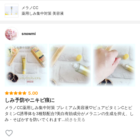
メラノCC
薬用しみ集中対策 美容液
snowmi
5.00
しみ予防やニキビ痕に
メラノCC薬用しみ集中対策 プレミアム美容液♡ピュアビタミンCとビ
タミンC誘導体を3種類配合?美白有効成分がメラニンの生成を抑え、し
み・そばかすを防いでくれます…
続きを見る