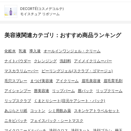
DECORTÉ(コスメデコルテ)
モイスチュア リポソーム
美容液関連カテゴリ：おすすめ商品ランキング
化粧水
乳液
導入液
オールインワンジェル・クリーム
ナイトパウダー
クレンジング
洗顔料
アイメイクリムーバー
マスカラリムーバー
ピーリングジェル(スクラブ・ゴマージュ)
毛穴スプレー
まつげ美容液
アイクリーム
眉毛美容液
眉毛育毛剤
アイシャンプー
唇美容液
リップバーム
唇パック
リップクリーム
リップスクラブ
くまとりシート(目元ケアシート・パック)
あぶらとり紙
コットン
シミ用飲み薬
スキンケアトラベルセット
ニキビパッチ
フェイスパック・シートマスク
マイクロニードルパッチ
洗顔クロス
洗顔ネット
洗顔ブラシ
繭玉