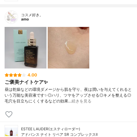
コスメ好き。
amo
4.00
ご褒美ナイトケア✨
昼は乾燥などの環境ダメージから肌を守り、夜は潤いを与えてくれると
いう万能な美容液です✨◎ハリ、ツヤをアップさせる◎キメを整える◎
毛穴を目立ちにくくするなどの効果…
続きを見る
ESTEE LAUDER(エスティローダー)
アドバンス ナイト リペア SR コンプレックスⅡ