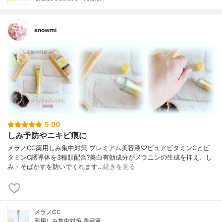
snowmi
5.00
しみ予防やニキビ痕に
メラノCC薬用しみ集中対策 プレミアム美容液♡ピュアビタミンCとビ
タミンC誘導体を3種類配合?美白有効成分がメラニンの生成を抑え、し
み・そばかすを防いでくれます…
続きを見る
メラノCC
薬用しみ集中対策 美容液