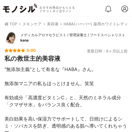
おすすめ商品がもらえる
クチコミポイ活サイト
TOP
スキンケア
美容液
HABA(ハーバー) 薬用ホワイトレディ
メディカルアロマセラピスト / 管理栄養士 / フードスペシャリスト
kana
5.00
更新日時：6ヶ月以上前
私の救世主的美容液
"無添加主義"として有名な『HABA』さん。
無添加マニアの私もほっとけません。笑笑
有効成分「高濃度ビタミンC」と、天然のミネラル成分
「クマザサ水」をバランス良く配合。
美白効果を高い保湿力でサポートして、日焼けによるシ
ミ・ソバカスを防ぎ、透明感のある肌へ導いてくれちゃう