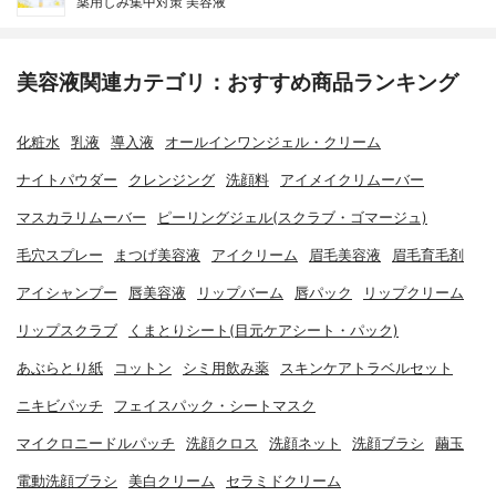
薬用しみ集中対策 美容液
美容液関連カテゴリ：おすすめ商品ランキング
化粧水
乳液
導入液
オールインワンジェル・クリーム
ナイトパウダー
クレンジング
洗顔料
アイメイクリムーバー
マスカラリムーバー
ピーリングジェル(スクラブ・ゴマージュ)
毛穴スプレー
まつげ美容液
アイクリーム
眉毛美容液
眉毛育毛剤
アイシャンプー
唇美容液
リップバーム
唇パック
リップクリーム
リップスクラブ
くまとりシート(目元ケアシート・パック)
あぶらとり紙
コットン
シミ用飲み薬
スキンケアトラベルセット
ニキビパッチ
フェイスパック・シートマスク
マイクロニードルパッチ
洗顔クロス
洗顔ネット
洗顔ブラシ
繭玉
電動洗顔ブラシ
美白クリーム
セラミドクリーム