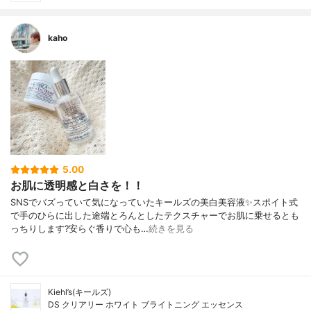
kaho
5.00
お肌に透明感と白さを！！
SNSでバズっていて気になっていたキールズの美白美容液✨スポイト式
で手のひらに出した途端とろんとしたテクスチャーでお肌に乗せるとも
っちりします?安らぐ香りで心も…
続きを見る
Kiehl’s(キールズ)
DS クリアリー ホワイト ブライトニング エッセンス