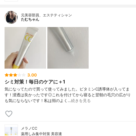
元美容部員、エステティシャン
たむちゃん
3.00
シミ対策！毎日のケアに＋1
気になってたので買って使ってみました。ビタミンC誘導体が入ってま
す！浸透は良かったです◎これを付けてから寝ると翌朝の毛穴の広がり
も気にならないです！私は頬のよく…
続きを見る
メラノCC
薬用しみ集中対策 美容液