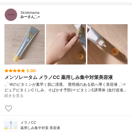
3kidsmama
みーさん¨̮⸝⋆
5.00
メンソレータム メラノCC 薬用しみ集中対策美容液
˗ˏˋ Wのビタミンが素早く肌に浸透。 透明感のある肌へ導く美容液 ˎˊ˗☞
ピュアビタミンC (しみ、そばかす予防)☞ビタミンE誘導体 (血行促進…
続きを見る
メラノCC
薬用しみ集中対策 美容液