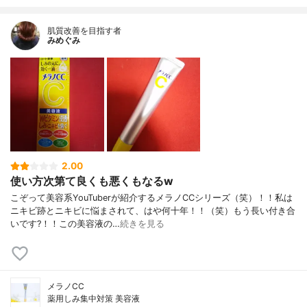
肌質改善を目指す者
みめぐみ
2.00
使い方次第て良くも悪くもなるw
こぞって美容系YouTuberが紹介するメラノCCシリーズ（笑）！！私は
ニキビ跡とニキビに悩まされて、はや何十年！！（笑）もう長い付き合
いです?！！この美容液の…
続きを見る
メラノCC
薬用しみ集中対策 美容液