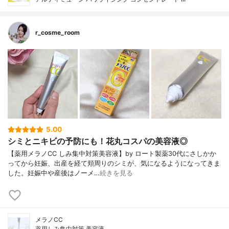
r_cosme_room
5.00
シミとニキビの予防にも！花丸コスパの美容液◎
【薬用メラノCC しみ集中対策美容液】by ロート製薬30代にさしかか
ってから妊娠、出産を経て頬周りのシミが、気になるようになってきま
した。妊娠中や産後はノーメ…
続きを見る
メラノCC
薬用しみ集中対策 美容液