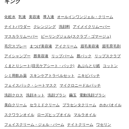
キング
化粧水
乳液
美容液
導入液
オールインワンジェル・クリーム
ナイトパウダー
クレンジング
洗顔料
アイメイクリムーバー
マスカラリムーバー
ピーリングジェル(スクラブ・ゴマージュ)
毛穴スプレー
まつげ美容液
アイクリーム
眉毛美容液
眉毛育毛剤
アイシャンプー
唇美容液
リップバーム
唇パック
リップスクラブ
くまとりシート(目元ケアシート・パック)
あぶらとり紙
コットン
シミ用飲み薬
スキンケアトラベルセット
ニキビパッチ
フェイスパック・シートマスク
マイクロニードルパッチ
洗顔クロス
洗顔ネット
洗顔ブラシ
繭玉
電動洗顔ブラシ
美白クリーム
セラミドクリーム
プラセンタクリーム
ホホバオイル
スクワランオイル
ローズヒップオイル
マルラオイル
フェイスクリーム・ジェル・バーム
ナイトクリーム
ワセリン