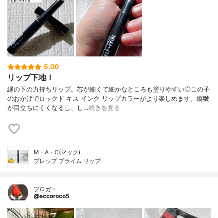
5.00
リップ下地！
縁の下の力持ちリップ。芯が細くて細かなところも塗りやすい◎この子
のおかげでロックド キス インク リップカラーがより楽しめます。縦皺
が目立ちにくくなるし、し…
続きを見る
M・A・C(マック)
プレップ プライム リップ
ブロガー
@eccoroco5