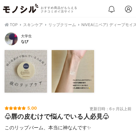
おすすめ商品がもらえる
クチコミポイ活サイト
TOP
スキンケア
リップクリーム
NIVEA(ニベア) ディープモ
大学生
なぴ
5.00
更新日時：6ヶ月以上前
♧唇の皮むけで悩んでいる人必見♧
このリップバーム、本当に神なんです✨