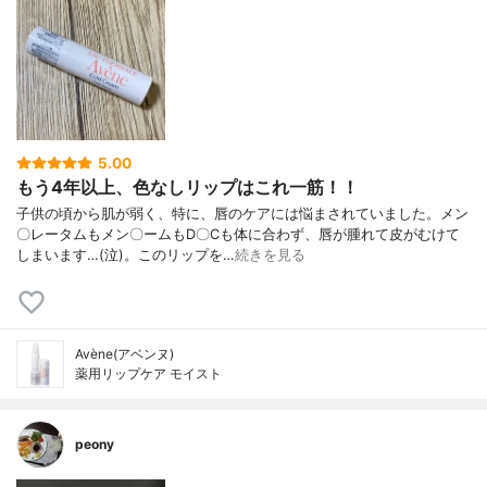
5.00
もう4年以上、色なしリップはこれ一筋！！
子供の頃から肌が弱く、特に、唇のケアには悩まされていました。メン
〇レータムもメン〇ームもD〇Cも体に合わず、唇が腫れて皮がむけて
しまいます…(泣)。このリップを…
続きを見る
Avène(アベンヌ)
薬用リップケア モイスト
peony