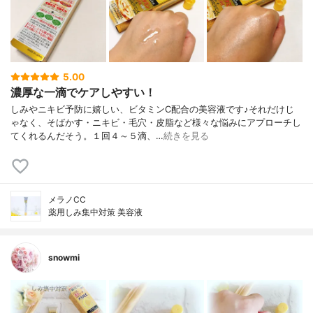
5.00
濃厚な一滴でケアしやすい！
しみやニキビ予防に嬉しい、ビタミンC配合の美容液です♪それだけじ
ゃなく、そばかす・ニキビ・毛穴・皮脂など様々な悩みにアプローチし
てくれるんだそう。１回４～５滴、…
続きを見る
メラノCC
薬用しみ集中対策 美容液
snowmi