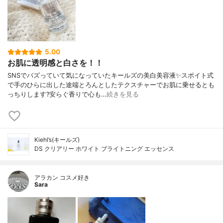
5.00
お肌に透明感と白さを！！
SNSでバズっていて気になっていたキールズの美白美容液✨スポイト式
で手のひらに出した途端とろんとしたテクスチャーでお肌に乗せるとも
っちりします?安らぐ香りで心も…
続きを見る
Kiehl’s(キールズ)
DS クリアリー ホワイト ブライトニング エッセンス
アラカン コスメ好き
Sara