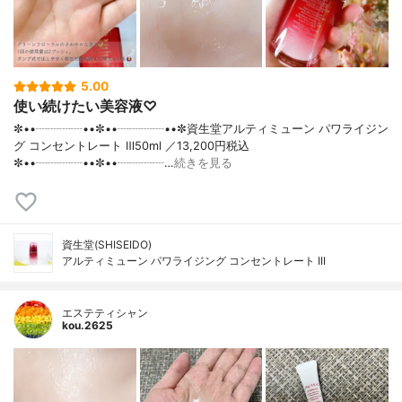
5.00
使い続けたい美容液♡
✼••┈┈┈┈••✼••┈┈┈┈••✼資生堂アルティミューン パワライジン
グ コンセントレート Ⅲ50ml ／13,200円税込
✼••┈┈┈┈••✼••┈┈┈┈…
続きを見る
資生堂(SHISEIDO)
アルティミューン パワライジング コンセントレート III
エステティシャン
kou.2625