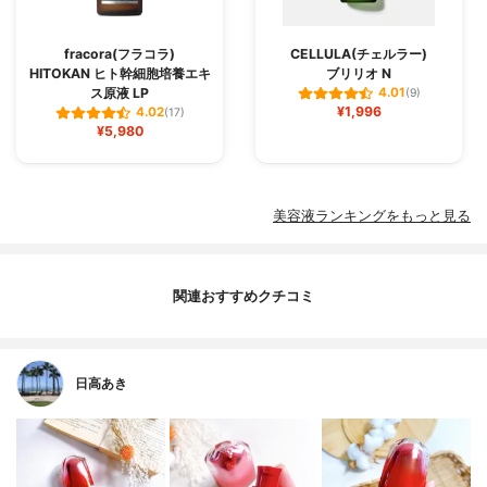
fracora(フラコラ)
CELLULA(チェルラー)
HITOKAN ヒト幹細胞培養エキ
ブリリオ N
ス原液 LP
4.01
(9)
¥1,996
4.02
(17)
¥5,980
美容液ランキングをもっと見る
関連おすすめクチコミ
日高あき