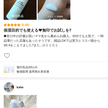
5.00
保湿目的でも使える♥️無印でお試しを?
●世の中の評価が高いママ友から薦められ購入。SNSでも人気で、一時
品薄だった店舗もあったそうです。雑誌LDKでは実力とコスパ面から
SK-IIをこえてました?また…
続きを見る
無印良品(MUJI)
敏感肌用 薬用美白美容液
kaho