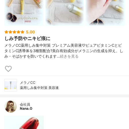
5.00
しみ予防やニキビ痕に
メラノCC薬用しみ集中対策 プレミアム美容液♡ピュアビタミンCとビ
タミンC誘導体を3種類配合?美白有効成分がメラニンの生成を抑え、し
み・そばかすを防いでくれます…
続きを見る
メラノCC
薬用しみ集中対策 美容液
会社員
Nana.O