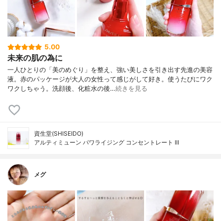
5.00
未来の肌の為に
一人ひとりの「美のめぐり」を整え、強い美しさを引き出す先進の美容
液。赤のパッケージが大人の女性って感じがして好き。使うたびにワク
ワクしちゃう。洗顔後、化粧水の後…
続きを見る
資生堂(SHISEIDO)
アルティミューン パワライジング コンセントレート III
メグ