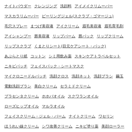
ナイトパウダー
クレンジング
洗顔料
アイメイクリムーバー
マスカラリムーバー
ピーリングジェル(スクラブ・ゴマージュ)
毛穴スプレー
まつげ美容液
アイクリーム
眉毛美容液
眉毛育毛剤
アイシャンプー
唇美容液
リップバーム
唇パック
リップクリーム
リップスクラブ
くまとりシート(目元ケアシート・パック)
あぶらとり紙
コットン
シミ用飲み薬
スキンケアトラベルセット
ニキビパッチ
フェイスパック・シートマスク
マイクロニードルパッチ
洗顔クロス
洗顔ネット
洗顔ブラシ
繭玉
電動洗顔ブラシ
美白クリーム
セラミドクリーム
プラセンタクリーム
ホホバオイル
スクワランオイル
ローズヒップオイル
マルラオイル
フェイスクリーム・ジェル・バーム
ナイトクリーム
ワセリン
ほうれい線クリーム
シワ改善クリーム
ニキビ塗り薬
美顔ローラー