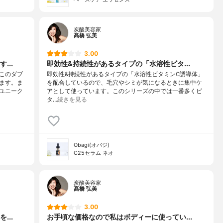
炭酸美容家
髙橋 弘美
3.00
...
即効性&持続性があるタイプの「水溶性ビタ...
このダブ
即効性&持続性があるタイプの「水溶性ビタミンC誘導体」
ます。ま
を配合しているので、毛穴やシミが気になるときに集中ケ
ユニーク
アとして使っています。このシリーズの中では一番多くビ
タ…
続きを見る
Obagi(オバジ)
C25セラム ネオ
炭酸美容家
髙橋 弘美
3.00
...
お手頃な価格なので私はボディーに使ってい...