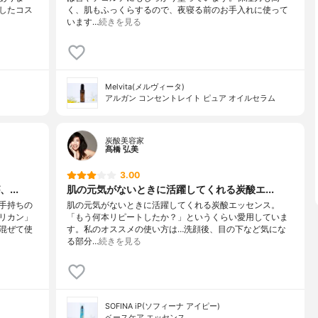
したコス
く、肌もふっくらするので、夜寝る前のお手入れに使って
います…
続きを見る
Melvita(メルヴィータ)
アルガン コンセントレイト ピュア オイルセラム
炭酸美容家
髙橋 弘美
3.00
...
肌の元気がないときに活躍してくれる炭酸エ...
手持ちの
肌の元気がないときに活躍してくれる炭酸エッセンス。
リカン」
「もう何本リピートしたか？」というくらい愛用していま
混ぜて使
す。私のオススメの使い方は…洗顔後、目の下など気にな
る部分…
続きを見る
SOFINA iP(ソフィーナ アイピー)
ベースケア エッセンス