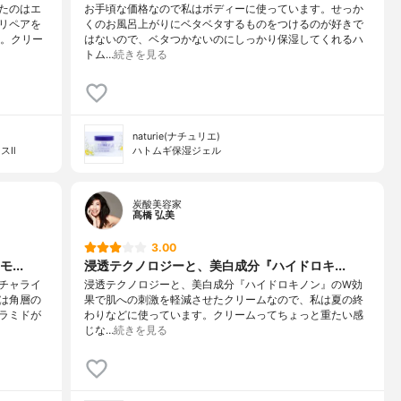
たのはエ
お手頃な価格なので私はボディーに使っています。せっか
リペアを
くのお風呂上がりにベタベタするものをつけるのが好きで
す。クリー
はないので、ベタつかないのにしっかり保湿してくれるハ
トム…
続きを見る
naturie(ナチュリエ)
スⅡ
ハトムギ保湿ジェル
炭酸美容家
髙橋 弘美
3.00
...
浸透テクノロジーと、美白成分『ハイドロキ...
チャライ
浸透テクノロジーと、美白成分『ハイドロキノン』のW効
は角層の
果で肌への刺激を軽減させたクリームなので、私は夏の終
ラミドが
わりなどに使っています。クリームってちょっと重たい感
じな…
続きを見る