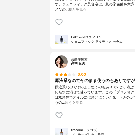
す。ジェニフィック美容液は、肌の常在菌を意識
メなの…
続きを見る
LANCOME(ランコム)
ジェニフィック アルティメ セラム
炭酸美容家
髙橋 弘美
3.00
原液系なのでそのまま使うのもありですが、
原液系なのでそのまま使うのもありですが、私は
化粧水に混ぜて使っています。この「プロテオグ
は水溶性でオイルには溶けにくいため、化粧水と
うの…
続きを見る
fracora(フラコラ)
プロテオグリカン原液