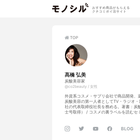
おすすめ商品がもらえる
クチコミポイ活サイト
TOP
髙橋 弘美
炭酸美容家
@co2beauty / 女性
外資系コスメ・サプリ会社で商品開発、薬
炭酸美容の第一人者としてTV・ラジオ
社の代表取締役社長を務める。著書：炭酸
士号取得） / コスメの裏ラベルを読むセ
BLOG