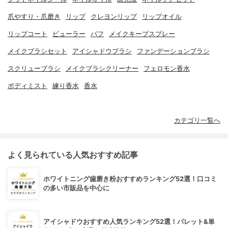
爪やすり・爪磨き
リップ
クレヨンリップ
リップオイル
リップコート
ビューラー
パフ
メイクキープスプレー
メイクブラシセット
アイシャドウブラシ
ファンデーションブラシ
スクリューブラシ
メイクブラシクリーナー
フェロモン香水
ボディミスト
練り香水
香水
カテゴリ一覧へ
よく見られている人気おすすめ記事
ホワイトニング歯磨き粉おすすめランキング52選！口コミ
の多い市販品を中心に
アイシャドウおすすめ人気ランキング52選！パレット&単