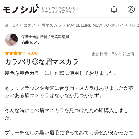
おすすめ商品がもらえる
クチコミポイ活サイト
TOP
コスメ
眉マスカラ
MAYBELLINE NEW YORK(メイ
栄養士免許所持 / 元美容部員
斉藤 ヒメナ
4.00
更新日時：6ヶ月以上前
カラバリ◎な眉マスカラ
髪色を赤色カラーにした際に使用しておりました。
あまりブラウンや金髪に合う眉マスカラはありましたが赤
みのある眉マスカラはなかなか見つからず。
そんな時にこの眉マスカラを見つけたため即購入しまし
た。
ブリーチなしの黒い眉毛に塗ってみても発色が良かったで