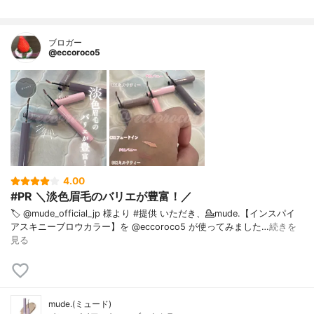
ブロガー
@eccoroco5
4.00
#PR ＼淡色眉毛のバリエが豊富！／
🏷️ @mude_official_jp 様より #提供 いただき、⁡💁mude.【インスパイ
アスキニーブロウカラー】を @eccoroco5 が使ってみました…
続きを
見る
mude.(ミュード)