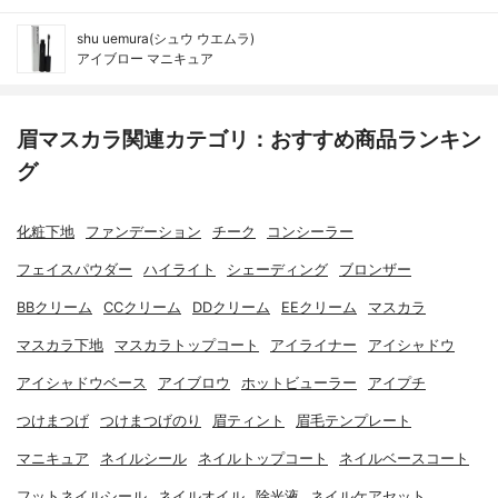
shu uemura(シュウ ウエムラ)
アイブロー マニキュア
眉マスカラ関連カテゴリ：おすすめ商品ランキン
グ
化粧下地
ファンデーション
チーク
コンシーラー
フェイスパウダー
ハイライト
シェーディング
ブロンザー
BBクリーム
CCクリーム
DDクリーム
EEクリーム
マスカラ
マスカラ下地
マスカラトップコート
アイライナー
アイシャドウ
アイシャドウベース
アイブロウ
ホットビューラー
アイプチ
つけまつげ
つけまつげのり
眉ティント
眉毛テンプレート
マニキュア
ネイルシール
ネイルトップコート
ネイルベースコート
フットネイルシール
ネイルオイル
除光液
ネイルケアセット