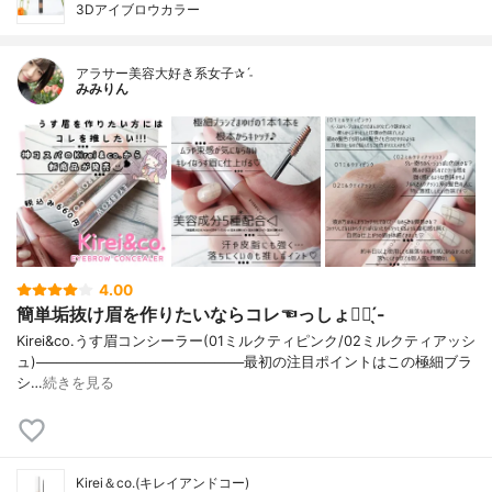
3Dアイブロウカラー
アラサー美容大好き系女子✰ˊ˗
みみりん
4.00
簡単垢抜け眉を作りたいならコレ☜っしょ👍🏻 ̖́-
Kirei&co.うす眉コンシーラー(01ミルクティピンク/02ミルクティアッシ
ュ)─────────────────────最初の注目ポイントはこの極細ブラ
シ…
続きを見る
Kirei＆co.(キレイアンドコー)