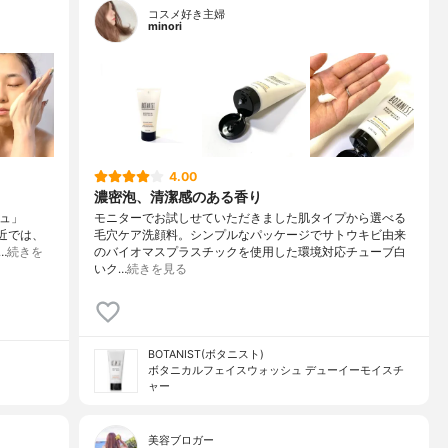
コスメ好き主婦
minori
4.00
濃密泡、清潔感のある香り
シュ」
モニターでお試しせていただきました肌タイプから選べる
最近では、
毛穴ケア洗顔料。シンプルなパッケージでサトウキビ由来
…
続きを
のバイオマスプラスチックを使用した環境対応チューブ白
いク…
続きを見る
BOTANIST(ボタニスト)
ボタニカルフェイスウォッシュ デューイーモイスチ
ャー
美容ブロガー