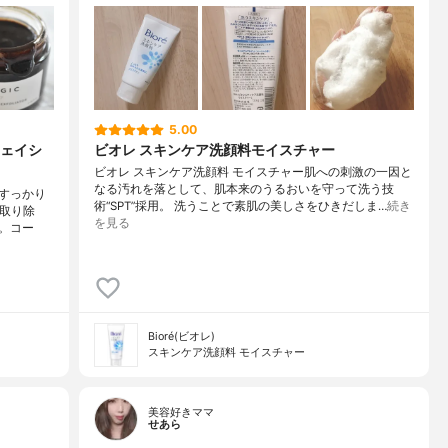
5.00
ェイシ
ビオレ スキンケア洗顔料モイスチャー
ビオレ スキンケア洗顔料 モイスチャー肌への刺激の一因と
なる汚れを落として、肌本来のうるおいを守って洗う技
すっかり
術“SPT”採用。 洗うことで素肌の美しさをひきだしま…
続き
く取り除
を見る
。コー
Bioré(ビオレ)
スキンケア洗顔料 モイスチャー
美容好きママ
せあら