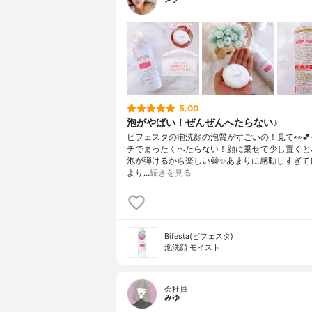
5.00
泡がやばい！ぜんぜんへたらない♪
ビフェスタの泡洗顔の泡質がすごいの！見て👀
チでまったくへたらない！顔に乗せて少し置くと
泡が弾けるから楽しい😆✨あまりに感動しすぎて
より…
続きを見る
Bifesta(ビフェスタ)
泡洗顔 モイスト
会社員
みゆ