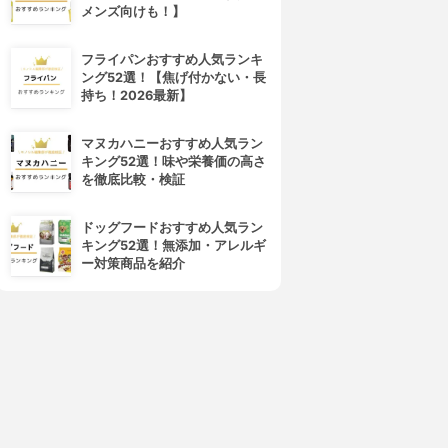
メンズ向けも！】
フライパンおすすめ人気ランキ
ング52選！【焦げ付かない・長
持ち！2026最新】
PLUEST(プルエスト)
ORBIS(オルビス)
マヌカハニーおすすめ人気ラン
マンナンジェリー ハイドロウ
オルビスユー ウォッシュ
キング52選！味や栄養価の高さ
ォッシュ
3.92
(25)
を徹底比較・検証
¥980
3.96
(11)
¥1,680
ドッグフードおすすめ人気ラン
キング52選！無添加・アレルギ
ー対策商品を紹介