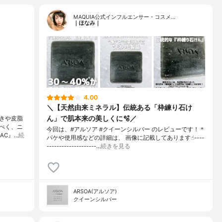
MAQUIA公式インフルエンサー・コスメ…
｜ほなみ｜
4.00
＼【天然由来ミネラル】伝統ある「枠練り石け
ん」で肌本来の美しくに🫧／
きや皮脂
べく、ニ
今回は、#アルソア #クイーンシルバー のレビューです！＊
AC』…
続
パケや使用感などの詳細は、 画像に記載してあります☝︎----
--------------------…
続きを見る
ARSOA(アルソア)
クイーンシルバー