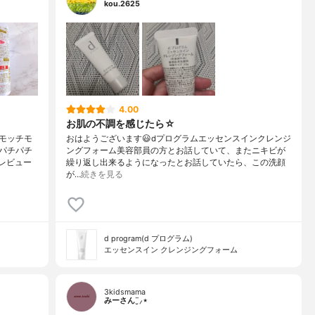
kou.2625
4.00
お肌の不調を感じたら☆
モッチモ
おはようございます😃dプログラムエッセンスインクレンジ
パチパチ
ングフォーム美容部員の方とお話していて、またニキビが
レビュー
繰り返し出来るようになったとお話していたら、この洗顔
が…
続きを見る
d program(d プログラム)
エッセンスイン クレンジングフォーム
3kidsmama
みーさん¨̮⸝⋆