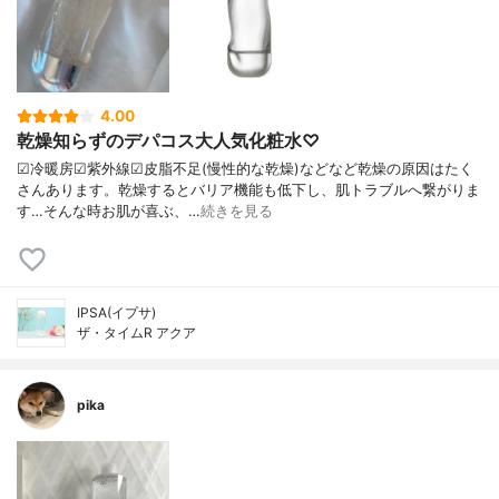
4.00
乾燥知らずのデパコス大人気化粧水♡
☑︎冷暖房☑︎紫外線☑︎皮脂不足(慢性的な乾燥)などなど乾燥の原因はたく
さんあります。乾燥するとバリア機能も低下し、肌トラブルへ繋がりま
す…そんな時お肌が喜ぶ、…
続きを見る
IPSA(イプサ)
ザ・タイムR アクア
pika