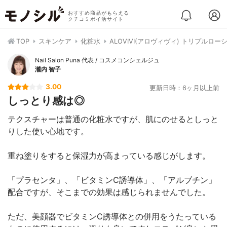
おすすめ商品がもらえる
クチコミポイ活サイト
TOP
スキンケア
化粧水
ALOVIVI(アロヴィヴィ) トリプルロー
Nail Salon Puna 代表 / コスメコンシェルジュ
瀧内 智子
3.00
更新日時：6ヶ月以上前
しっとり感は◎
テクスチャーは普通の化粧水ですが、肌にのせるとしっと
りした使い心地です。
重ね塗りをすると保湿力が高まっている感じがします。
「プラセンタ」、「ビタミンC誘導体」、「アルブチン」
配合ですが、そこまでの効果は感じられませんでした。
ただ、美顔器でビタミンC誘導体との併用をうたっている