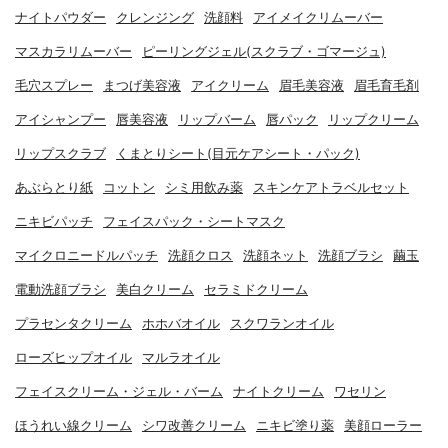
ナイトパウダー
クレンジング
洗顔料
アイメイクリムーバー
マスカラリムーバー
ピーリングジェル(スクラブ・ゴマージュ)
毛穴スプレー
まつげ美容液
アイクリーム
眉毛美容液
眉毛育毛剤
アイシャンプー
唇美容液
リップバーム
唇パック
リップクリーム
リップスクラブ
くまとりシート(目元ケアシート・パック)
あぶらとり紙
コットン
シミ用飲み薬
スキンケアトラベルセット
ニキビパッチ
フェイスパック・シートマスク
マイクロニードルパッチ
洗顔クロス
洗顔ネット
洗顔ブラシ
繭玉
電動洗顔ブラシ
美白クリーム
セラミドクリーム
プラセンタクリーム
ホホバオイル
スクワランオイル
ローズヒップオイル
マルラオイル
フェイスクリーム・ジェル・バーム
ナイトクリーム
ワセリン
ほうれい線クリーム
シワ改善クリーム
ニキビ塗り薬
美顔ローラー