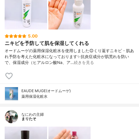
5.00
ニキビを予防して肌を保湿してくれる
オードムーゲの薬用保湿化粧水を使用しました😊くり返すニキビ・肌あ
れ予防を考えた化粧水になっております✨抗炎症成分が肌荒れを防い
で、保湿成分（ヒアルロン酸Na、ア…
続きを見る
EAUDE MUGE(オードムーゲ)
薬用保湿化粧水
なにわの主婦
まりたそ