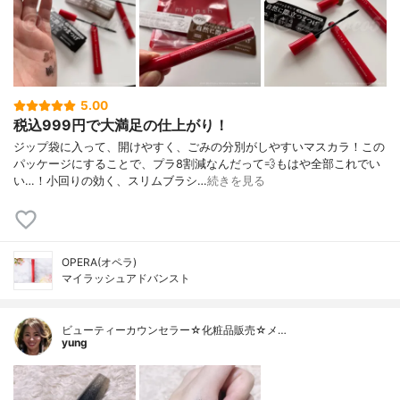
5.00
税込999円で大満足の仕上がり！
ジップ袋に入って、開けやすく、ごみの分別がしやすいマスカラ！この
パッケージにすることで、プラ8割減なんだって💨もはや全部これでい
い…！小回りの効く、スリムブラシ…
続きを見る
OPERA(オペラ)
マイラッシュアドバンスト
ビューティーカウンセラー☆化粧品販売☆メ…
yung