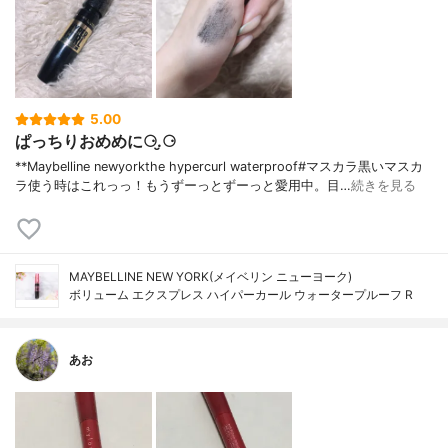
5.00
ぱっちりおめめに⚆.̮⚆
**Maybelline newyorkthe hypercurl waterproof#マスカラ⁡黒いマスカ
ラ使う時はこれっっ！もうずーっとずーっと愛用中。目…
続きを見る
MAYBELLINE NEW YORK(メイベリン ニューヨーク)
ボリューム エクスプレス ハイパーカール ウォータープルーフ R
あお