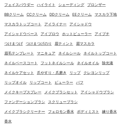
フェイスパウダー
ハイライト
シェーディング
ブロンザー
BBクリーム
CCクリーム
DDクリーム
EEクリーム
マスカラ下地
マスカラトップコート
アイライナー
アイシャドウ
アイシャドウベース
アイブロウ
ホットビューラー
アイプチ
つけまつげ
つけまつげのり
眉ティント
眉マスカラ
眉毛テンプレート
マニキュア
ネイルシール
ネイルトップコート
ネイルベースコート
フットネイルシール
ネイルオイル
除光液
ネイルケアセット
爪やすり・爪磨き
リップ
クレヨンリップ
リップオイル
リップコート
ビューラー
パフ
メイクキープスプレー
メイクブラシセット
アイシャドウブラシ
ファンデーションブラシ
スクリューブラシ
メイクブラシクリーナー
フェロモン香水
ボディミスト
練り香水
香水