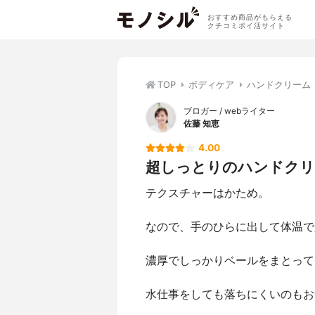
おすすめ商品がもらえる
クチコミポイ活サイト
TOP
ボディケア
ハンドクリーム
ブロガー / webライター
佐藤 知恵
4.00
超しっとりのハンドクリ
テクスチャーはかため。
なので、手のひらに出して体温で
濃厚でしっかりベールをまとって
水仕事をしても落ちにくいのもお