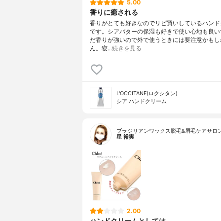
5.00
香りに癒される
香りがとても好きなのでリピ買いしているハンド
です。シアバターの保湿も好きで使い心地も良い
だ香りが強いので外で使うときには要注意かもし
ん。寝…
続きを見る
L'OCCITANE(ロクシタン)
シア ハンドクリーム
ブラジリアンワックス脱毛&眉毛ケアサロ
星 裕実
2.00
ハンドクリームとしては…