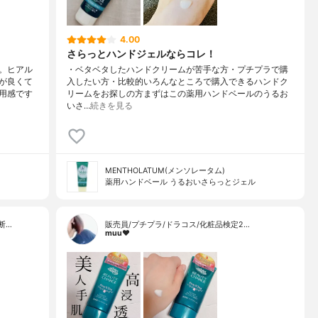
4.00
さらっとハンドジェルならコレ！
。ヒアル
・ベタベタしたハンドクリームが苦手な方・プチプラで購
が良くて
入したい方・比較的いろんなところで購入できるハンドク
用感です
リームをお探しの方まずはこの薬用ハンドベールのうるお
いさ…
続きを見る
MENTHOLATUM(メンソレータム)
薬用ハンドベール うるおいさらっとジェル
断…
販売員/プチプラ/ドラコス/化粧品検定2…
muu❤︎