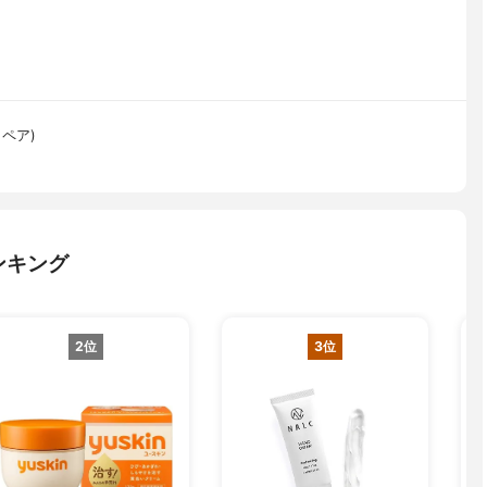
リペア)
ンキング
2位
3位