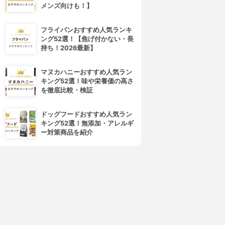
メンズ向けも！】
フライパンおすすめ人気ランキ
HAN.d(ハンド)
L'OCCITANE(ロクシタン)
ング52選！【焦げ付かない・長
シロジャム
シア ハンドクリーム
持ち！2026最新】
3.92
3.91
(9)
(32)
¥1,980
¥770
マヌカハニーおすすめ人気ラン
キング52選！味や栄養価の高さ
を徹底比較・検証
ドッグフードおすすめ人気ラン
キング52選！無添加・アレルギ
ー対策商品を紹介